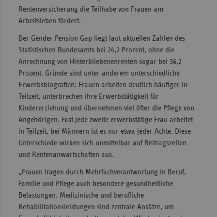
Rentenversicherung die Teilhabe von Frauen am
Sachse
Arbeitsleben fördert.
Sachse
Der Gender Pension Gap liegt laut aktuellen Zahlen des
Anhal
Statistischen Bundesamts bei 24,2 Prozent, ohne die
Schles
Anrechnung von Hinterbliebenenrenten sogar bei 36,2
Holst
Prozent. Gründe sind unter anderem unterschiedliche
Erwerbsbiografien: Frauen arbeiten deutlich häufiger in
Thürin
Teilzeit, unterbrechen ihre Erwerbstätigkeit für
Kindererziehung und übernehmen viel öfter die Pflege von
Angehörigen. Fast jede zweite erwerbstätige Frau arbeitet
in Teilzeit, bei Männern ist es nur etwa jeder Achte. Diese
Unterschiede wirken sich unmittelbar auf Beitragszeiten
und Rentenanwartschaften aus.
„Frauen tragen durch Mehrfachverantwortung in Beruf,
Familie und Pflege auch besondere gesundheitliche
Belastungen. Medizinische und berufliche
Rehabilitationsleistungen sind zentrale Ansätze, um