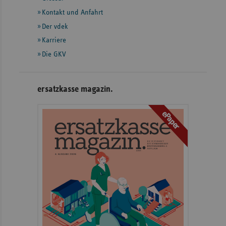
weiteren
Informationen
Kontakt und Anfahrt
Der vdek
Karriere
Die GKV
ersatzkasse magazin.
ePaper