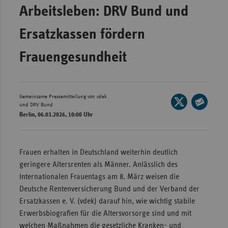
Bad
Arbeitsleben: DRV Bund und
Württe
Ersatzkassen fördern
Bayern
Berlin
Frauengesundheit
Breme
Hambu
Gemeinsame Pressemitteilung von vdek
Seite
Hessen
und DRV Bund
auf
Berlin, 06.03.2026, 10:00 Uhr
Seite
Meckle
X
per
Vorpo
teilen
E-
Nieder
Frauen erhalten in Deutschland weiterhin deutlich
Mail
geringere Altersrenten als Männer. Anlässlich des
teilen
Nordrh
Internationalen Frauentags am 8. März weisen die
Westfa
Deutsche Rentenversicherung Bund und der Verband der
Rheinl
Ersatzkassen e. V. (vdek) darauf hin, wie wichtig stabile
Pfal
Erwerbsbiografien für die Altersvorsorge sind und mit
Saarla
welchen Maßnahmen die gesetzliche Kranken- und