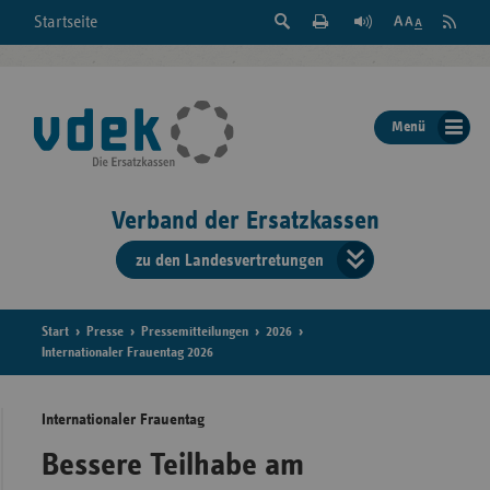
Suche
Seite
RSS
Startseite
Feed
einblenden
Drucken
abonni
Schrift
/
ausblenden
der
Menü
Seite
ändern
Verband der Ersatzkassen
zu den Landesvertretungen
Verband
der
Ersatzkass
Start
Presse
Pressemitteilungen
2026
Internationaler Frauentag 2026
vd
Internationaler Frauentag
Bundes
Bessere Teilhabe am