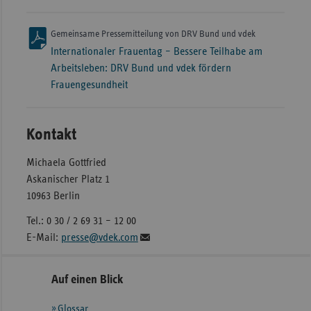
Gemeinsame Pressemitteilung von DRV Bund und vdek
Internationaler Frauentag – Bessere Teilhabe am
Arbeitsleben: DRV Bund und vdek fördern
Frauengesundheit
Kontakt
Michaela Gottfried
Askanischer Platz 1
10963 Berlin
Tel.: 0 30 / 2 69 31 – 12 00
E-Mail:
presse@vdek.com
Seitennavigation
Seitenleiste
Auf einen Blick
mit
Glossar