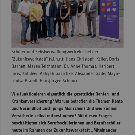
Sachse
Sachse
Anhal
Schles
Holst
Schüler und Sebstverwaltungsvertreter bei der
Thürin
"Zukunftswerkstatt" (v.l.n.r.): Hans-Christoph-Keller, Doris
Barnett, Maren Teichmann, Dr. Anne Thomas, Heribert
Jöris, Kathleen Aaliyah Garschke, Alexander Gade, Maya-
Louisa Brandt, Hansjürgen Schnurr
Wie funktionieren eigentlich die gesetzliche Renten- und
Krankenversicherung? Warum betreffen die Themen Rente
und Gesundheit auch junge Menschen? Und wie können
Versicherte selbst mitbestimmen? Mit diesen Fragen
beschäftigten sich Berufsschülerinnen und Berufsschüler
heute im Rahmen der Zukunftswerkstatt „Miteinander