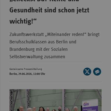
Bad
Württe
Gesundheit sind schon jetzt
Bayern
wichtig!“
Berlin
Breme
Zukunftswerkstatt „Miteinander reden!“ bringt
Hambu
Berufsschulklassen aus Berlin und
Brandenburg mit der Sozialen
Hessen
Selbstverwaltung zusammen
Meckle
Vorpo
Gemeinsame Pressemitteilung
Seite
Nieder
Berlin, 29.06.2026, 12:00 Uhr
auf
Seite
Nordrh
X
per
Westfa
teilen
E-
Rheinl
Mail
Pfal
teilen
Saarla