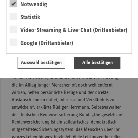
„Besonders beeindruckt hat mich, wie kreativ und
Notwendig
engagiert die Schülerinnen und Schüler an den jeweiligen
Themen gearbeitet haben. Für ein soziales Miteinander
Statistik
braucht es solche Menschen, die sich aktiv einbringen“
Video-Streaming & Live-Chat (Drittanbieter)
ergänzt Dr. Anne Thomas, Selbstverwalterin bei der
Techniker Krankenkasse, die einen Berliner Schulbesuch
Google (Drittanbieter)
begleitet hat.
„Das Projekt hat gezeigt, wie gut Schülerinnen und Schüler
Auswahl bestätigen
Alle bestätigen
lernen, wenn Themen in einen konkreten Zusammenhang
mit ihrer Lebenswirklichkeit gestellt werden. Gerade bei
Themen wie Rente, Gesundheit oder Sozialversicherung,
die im Alltag junger Menschen oft noch weit entfernt
wirken, helfen persönliche Bezüge und der direkte
Austausch enorm dabei, Interesse und Verständnis zu
entwickeln“, erklärte Rüdiger Herrmann, Selbstverwalter
der Deutschen Rentenversicherung Bund. „Die gesetzliche
Rentenversicherung ist ein solidarisches, demokratisch
mitgestaltetes Sicherungssystem, das Menschen über ihr
ganzes Leben hinweg begleitet. Viele Leistungen betreffen