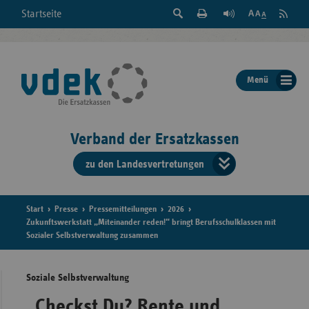
Suche
Seite
RSS
Startseite
Feed
einblenden
Drucken
abonni
Schrift
/
ausblenden
der
Menü
Seite
ändern
Verband der Ersatzkassen
zu den Landesvertretungen
Verband
der
Ersatzkass
Start
Presse
Pressemitteilungen
2026
Zukunftswerkstatt „Miteinander reden!“ bringt Berufsschulklassen mit
Sozialer Selbstverwaltung zusammen
vd
Bundes
Soziale Selbstverwaltung
„Checkst Du? Rente und