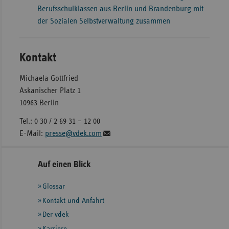
Berufsschulklassen aus Berlin und Brandenburg mit
der Sozialen Selbstverwaltung zusammen
Kontakt
Michaela Gottfried
Askanischer Platz 1
10963 Berlin
Tel.: 0 30 / 2 69 31 – 12 00
E-Mail:
presse@vdek.com
Seitennavigation
Seitenleiste
Auf einen Blick
mit
Glossar
weiteren
Informationen
Kontakt und Anfahrt
Der vdek
Karriere