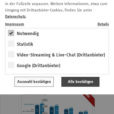
in der Fußzeile anpassen. Weitere Informationen, etwa zum
Umgang mit Drittanbieter-Cookies, finden Sie unter
Datenschutz
.
Impressum
Details
Notwendig
Statistik
weiter
Video-Streaming & Live-Chat (Drittanbieter)
4. Ausgabe 2026
Höchste Zeit für die Pflegereform
Google (Drittanbieter)
Pflege
Auswahl bestätigen
Alle bestätigen
Daten