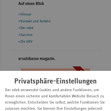
Seitennavigation
Seitenleiste
Auf einen Blick
Sachse
mit
Glossar
weiteren
Sachse
Informationen
Kontakt und Anfahrt
Anhal
Der vdek
Schles
Karriere
Holst
Die GKV
Thürin
ersatzkasse magazin.
ePaper
Privatsphäre-Einstellungen
Der vdek verwendet Cookies und andere Funktionen, um
Ihnen einen sicheren und komfortablen Website-Besuch zu
ermöglichen. Entscheiden Sie selbst, welche Funktionen Sie
zulassen möchten. Sie können Ihre Einstellungen jederzeit