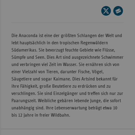
Bad
Württe
Seite
auf
Seite
Bayern
X
per
Berlin
teilen
E-
Die Anaconda ist eine der größten Schlangen der Welt und
Breme
Mail
lebt hauptsächlich in den tropischen Regenwäldern
teilen
Südamerikas. Sie bevorzugt feuchte Gebiete wie Flüsse,
Hambu
Sümpfe und Seen. Dies Art sind ausgezeichnete Schwimmer
Hessen
und verbringen viel Zeit im Wasser. Sie ernähren sich von
Meckle
einer Vielzahl von Tieren, darunter Fische, Vögel,
Vorpo
Säugetiere und sogar Kaimane. Dies Artsind bekannt für
ihre Fähigkeit, große Beutetiere zu erdrücken und zu
Nieder
verschlingen. Sie sind Einzelgänger und treffen sich nur zur
Nordrh
Paarungszeit. Weibliche gebären lebende Junge, die sofort
Westfa
unabhängig sind. Ihre Lebenserwartung beträgt etwa 10
bis 12 Jahre in freier Wildbahn.
Rheinl
Pfal
Saarla