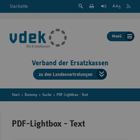
Suche
Seite
RSS
Startseite
Feed
einblenden
Drucken
abonni
Schrift
/
ausblenden
der
Menü
Seite
ändern
Verband der Ersatzkassen
zu den Landesvertretungen
Verband
der
Ersatzkass
Start
Dummy
Suche
PDF-Lightbox - Text
vd
Bundes
PDF-Lightbox - Text