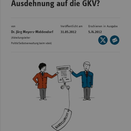
Ausdehnung auf die GKV?
Bad
Württe
Bayern
von
Veröffentlicht am
Erschienen in Ausgabe
Berlin
Dr. Jörg Meyers-Middendorf
31.05.2012
5./6.2012
(Abteilungsleiter
Seite
Breme
Politik/Selbstverwaltung beim vdek)
auf
Seite
Hambu
X
per
Hessen
teilen
E-
Meckle
Mail
Vorpo
teilen
Nieder
Nordrh
Westfa
Rheinl
Pfal
Saarla