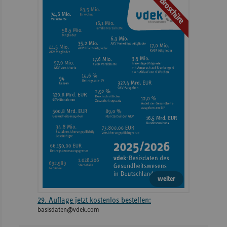
Broschüre
weiteren
Informationen
weiter
29. Auflage jetzt kostenlos bestellen:
basisdaten@vdek.com