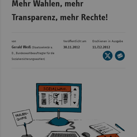
Mehr Wahlen, mehr
Bad
Württe
Transparenz, mehr Rechte!
Bayern
Berlin
Breme
von
Veröffentlicht am
Erschienen in Ausgabe
Gerald Weiß
30.11.2012
11./12.2012
(Staatssekretär a.
Hambu
D., Bundeswahlbeauftragter für die
Seite
Sozialversicherungswahlen)
auf
Hessen
Seite
X
per
Meckle
teilen
E-
Vorpo
Mail
Nieder
teilen
Nordrh
Westfa
Rheinl
Pfal
Saarla