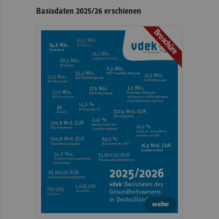
Seitennavigation
Seitenleiste
Basisdaten 2025/26 erschienen
mit
Broschüre
weiteren
Informationen
weiter