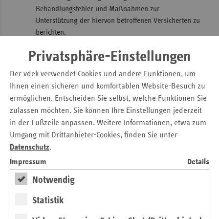
Behandlungsfehler und Maßnahmen zur
Unterstützung der hiervon betroffenen Versicherten zu
berichten.
Um die Transparenz zu erhöhen, schlagen wir vor:
Privatsphäre-Einstellungen
Einführung eines ordentlichen Verfahrens für das
Der vdek verwendet Cookies und andere Funktionen, um
Aufstellen der Vorschlagslisten.
Ihnen einen sicheren und komfortablen Website-Besuch zu
Für ausscheidende Mitglieder nachrückende Personen
ermöglichen. Entscheiden Sie selbst, welche Funktionen Sie
sollten von den Vorschlagslisten kommen.
zulassen möchten. Sie können Ihre Einstellungen jederzeit
Zumindest auf der Homepage des
in der Fußzeile anpassen. Weitere Informationen, etwa zum
Versicherungsträgers sollte über die Mitglieder der
Umgang mit Drittanbieter-Cookies, finden Sie unter
Selbstverwaltung und die Gremienarbeit informiert
Datenschutz
.
werden.
Impressum
Details
Kandidaten sollten nur dann zugelassen und auf der
Notwendig
Homepage der Kasse veröffentlicht werden, wenn
über sie ein Minimum an Informationen besteht.
Statistik
Große Versicherungsträger sollten überlegen, ob