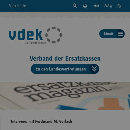
Suche
Seite
RSS
Startseite
Feed
einblenden
Drucken
abonni
Schrift
/
ausblenden
der
Menü
Seite
ändern
Verband der Ersatzkassen
zu den Landesvertretungen
Verband
der
Ersatzkass
vd
Bundes
Interview mit Ferdinand M. Gerlach