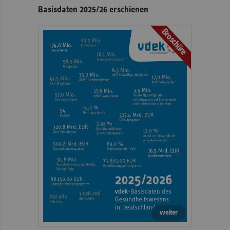
Seitennavigation
Seitenleiste
Basisdaten 2025/26 erschienen
mit
Broschüre
weiteren
Informationen
weiter