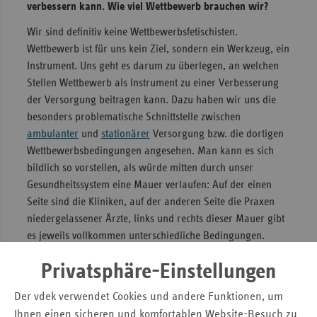
verbessern kann. Wie viel Wettbewerb brauchen wir?
Wir sind definitiv keine Wettbewerbsfetischisten.
Wettbewerb ist für uns kein Ziel, sondern ein Werkzeug, ein
Instrument. Uns geht es darum zu überlegen, an welchen
Stellen Wettbewerb als Instrument zu einer Verbesserung
der Versorgung beitragen kann. Dazu haben wir uns die
besonders problematische Schnittstelle zwischen
ambulanter
und
stationärer
Versorgung bzw. die dortigen
Wettbewerbsbedingungen angesehen. Man kann es sich
bildlich so vorstellen, als würde mitten durch unser
Gesundheitssystem eine Mauer verlaufen: Auf der einen
Seite sind die Kliniken, auf der anderen Seite die Praxen
niedergelassener Ärzte, links und rechts dieser Mauer gibt
es jeweils vollkommen unterschiedliche Bedingungen.
Wie sehen diese Bedingungen genau aus?
Privatsphäre-Einstellungen
Nehmen wir das Beispiel Honorierung. In den Kliniken
Der vdek verwendet Cookies und andere Funktionen, um
arbeiten wir mit diagnosebezogenen Fallgruppen und
Ihnen einen sicheren und komfortablen Website-Besuch zu