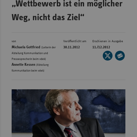
„Wettbewerb ist ein möglicher
Bad
Württe
Weg, nicht das Ziel“
Bayern
Berlin
Breme
von
Veröffentlicht am
Erschienen in Ausgabe
Michaela Gottfried
30.11.2012
11./12.2012
(Leiterin der
Hambu
Abteilung Kommunikation und
Seite
,
Pressesprecherin beim vdek)
auf
Hessen
Seite
Annette Kessen
(Abteilung
X
per
Kommunikation beim vdek)
Meckle
teilen
E-
Vorpo
Mail
Nieder
teilen
Nordrh
Westfa
Rheinl
Pfal
Saarla