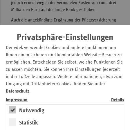
jedoch erneut wegen der vermuteten Kosten von rund drei
Milliarden Euro auf die lange Bank geschoben.
Auch die angekündigte Ergänzung der Pflegeversicherung
durch eine „verpflichtende, individualisierte und
generationengerechte“ Kapitaldeckung wurde am Ende
Privatsphäre-Einstellungen
eher ein Reförmchen. Künftig gibt es lediglich einen
Der vdek verwendet Cookies und andere Funktionen, um
staatlichen Zuschuss von fünf Euro pro Monat für eine
Ihnen einen sicheren und komfortablen Website-Besuch zu
freiwillige private Zusatzversicherung.
ermöglichen. Entscheiden Sie selbst, welche Funktionen Sie
Koppelgeschäft ohne sachlichen
zulassen möchten. Sie können Ihre Einstellungen jederzeit
in der Fußzeile anpassen. Weitere Informationen, etwa zum
Zusammenhang
Umgang mit Drittanbieter-Cookies, finden Sie unter
Datenschutz
.
Erfolgreicher war das FDP-geführte
Gesundheitsministerium bei einem Projekt, das so gar nicht
Impressum
Details
im Koalitionsvertrag steht. Von einer Abschaffung der
Notwendig
Praxisgebühr ist dort nicht die Rede, nur von einer
„Überführung in ein unbürokratisches
Statistik
Erhebungsverfahren“. Dennoch machte die FDP die