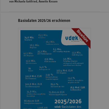
von Michaela Gottfried, Annette Kessen
Seitennavigation
Seitenleiste
Basisdaten 2025/26 erschienen
mit
Broschüre
weiteren
Informationen