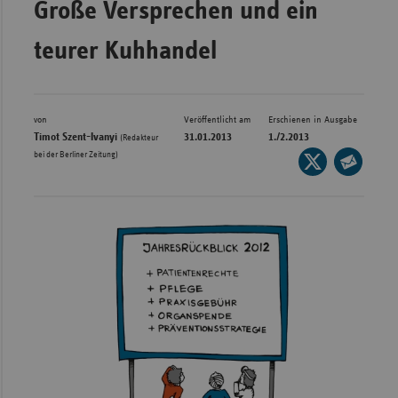
Große Versprechen und ein
Bad
Württe
teurer Kuhhandel
Bayern
Berlin
Breme
von
Veröffentlicht am
Erschienen in Ausgabe
Timot Szent-Ivanyi
31.01.2013
1./2.2013
(Redakteur
Hambu
bei der Berliner Zeitung)
Seite
auf
Hessen
Seite
X
per
Meckle
teilen
E-
Vorpo
Mail
Nieder
teilen
Nordrh
Westfa
Rheinl
Pfal
Saarla