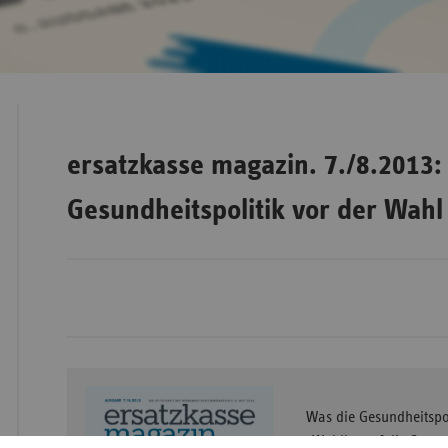
Bad
Württe
Bayern
Berlin
ersatzkasse magazin. 7./8.2013:
Breme
Gesundheitspolitik vor der Wahl
Hambu
Hessen
Meckle
Vorpo
Nieder
Nordrh
Westfa
Was die Gesundheitspol
Rheinl
Wahlkampf die Syste