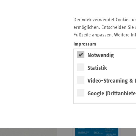
Krankenhauslandschaft
5. Ausgabe 2025: Zukunft
Der vdek verwendet Cookies u
der Gesundheitskompetenz
ermöglichen. Entscheiden Sie s
Archiv
Fußzeile anpassen. Weitere In
Impressum
Jahresverzeichnisse
Notwendig
Impressum Magazin
Statistik
Seitenleiste
Basisdaten 2025/26
Video-Streaming & L
mit
erschienen
weiteren
Google (Drittanbiete
Broschüre
Informationen