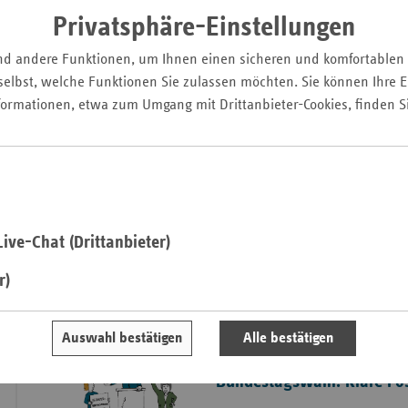
Pfal
Damit einher geht die
Privatsphäre-Einstellungen
Gesundheitssystem in Z
Saarla
werden soll. Auf die n
nd andere Funktionen, um Ihnen einen sicheren und komfortablen
Sachse
allerdings auch dränge
elbst, welche Funktionen Sie zulassen möchten. Sie können Ihre Ei
die keinen Aufschub dul
formationen, etwa zum Umgang mit Drittanbieter-Cookies, finden S
Sachse
Veränderung de
Anhal
einhergehen, wurden von
Schles
Holst
Inhaltsverzeichnis
Thürin
ive-Chat (Drittanbieter)
Lesen Sie hier ausgewählte Beiträge in der Online-Vorschau.
r)
Titelthema
Auswahl bestätigen
Alle bestätigen
Gesundheitspolitik
Bundestagswahl: Klare Pos