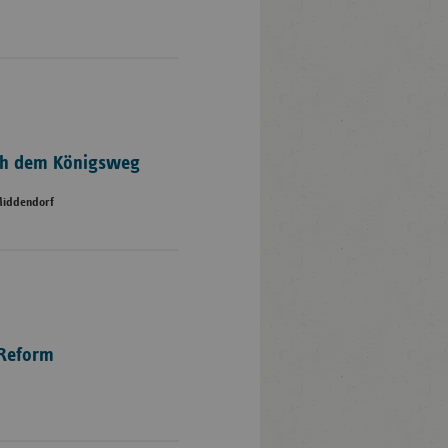
ch dem Königsweg
-Middendorf
 Reform