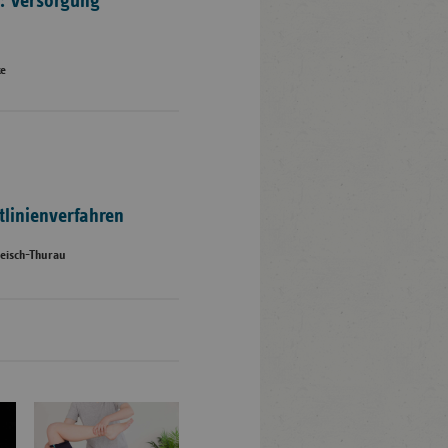
: Versorgung
ke
tlinienverfahren
fleisch-Thurau