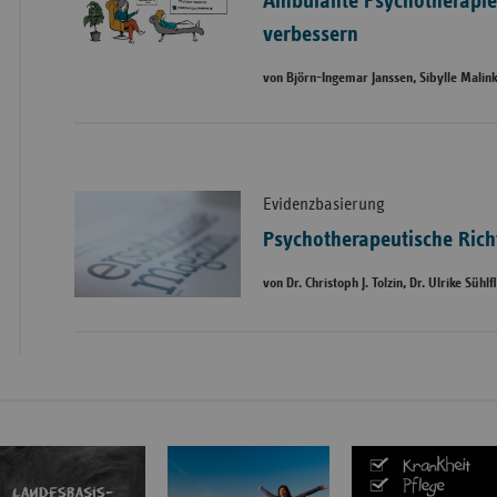
Ambulante Psychotherapie
verbessern
von Björn-Ingemar Janssen, Sibylle Malin
Evidenzbasierung
Psychotherapeutische Rich
von Dr. Christoph J. Tolzin, Dr. Ulrike Sühl