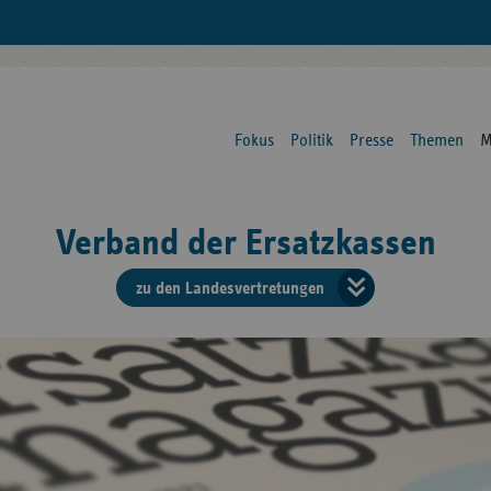
Fokus
Politik
Presse
Themen
M
Verband der Ersatzkassen
zu den Landesvertretungen
Verban
der
Ersatzk
vd
Bundes