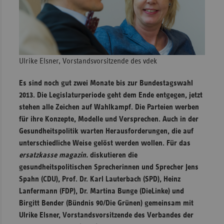
Sachse
Sachse
Anhal
Schles
Ulrike Elsner, Vorstandsvorsitzende des vdek
Holst
Es sind noch gut zwei Monate bis zur Bundestagswahl
Thürin
2013. Die Legislaturperiode geht dem Ende entgegen, jetzt
stehen alle Zeichen auf Wahlkampf. Die Parteien werben
für ihre Konzepte, Modelle und Versprechen. Auch in der
Gesundheitspolitik warten Herausforderungen, die auf
unterschiedliche Weise gelöst werden wollen. Für das
ersatzkasse magazin.
diskutieren die
gesundheitspolitischen Sprecherinnen und Sprecher Jens
Spahn (CDU), Prof. Dr. Karl Lauterbach (SPD), Heinz
Lanfermann (FDP), Dr. Martina Bunge (DieLinke) und
Birgitt Bender (Bündnis 90/Die Grünen) gemeinsam mit
Ulrike Elsner, Vorstandsvorsitzende des Verbandes der