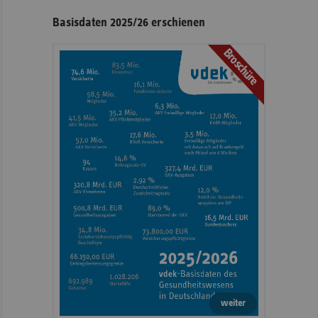
Seitennavigation
Seitenleiste
Basisdaten 2025/26 erschienen
mit
Broschüre
weiteren
Informationen
weiter