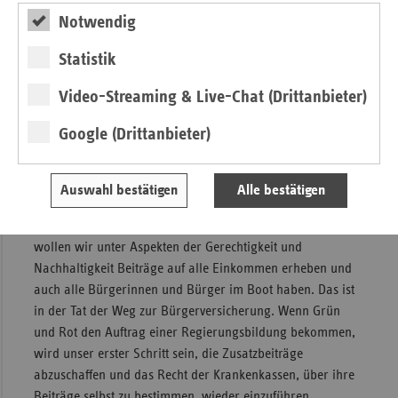
Einkommen. So bekommen wir eine stabilere Basis
Notwendig
zugunsten der Versorgung. Aber ich bin skeptisch, dass
unterschiedliche Beitragssätze gerade mit Blick auf einen
Statistik
fairen Wettbewerb unter gleichen Bedingungen
funktionieren.
Video-Streaming & Live-Chat (Drittanbieter)
Birgitt Bender:
Zunächst möchte ich klarstellen, dass die
Google (Drittanbieter)
Überschüsse im System kein Ergebnis guter
Gesundheitspolitik sind, sondern unter anderem das
Ergebnis eines zu hoch angesetzten Einheitsbeitrags. Im
Auswahl bestätigen
Alle bestätigen
Sinne einer verlässlichen, zukunftssicheren Finanzierung
stehen wir für ein beitragsfinanziertes System. Dabei
wollen wir unter Aspekten der Gerechtigkeit und
Nachhaltigkeit Beiträge auf alle Einkommen erheben und
auch alle Bürgerinnen und Bürger im Boot haben. Das ist
in der Tat der Weg zur Bürgerversicherung. Wenn Grün
und Rot den Auftrag einer Regierungsbildung bekommen,
wird unser erster Schritt sein, die Zusatzbeiträge
abzuschaffen und das Recht der Krankenkassen, über ihre
Beiträge selbst zu bestimmen, wieder einzuführen.