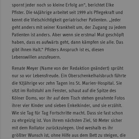
spornt jeder noch so kleine Erfolg an“, berichtet Elke
Pfister. Die 44Jährige arbeitet seit 1999 als Pflegekraft und
kennt die Vielschichtigkeit geriatrischer Patienten. „Jeder
geht anders mit seiner Krankheit um, der Zugang zu jedem
Patienten ist anders. Aber wenn sie erstmal Mut geschöpft
haben, dass es aufwärts geht, dann kämpfen sie alle. Das
gibt ihnen Halt.“ Pfisters Anspruch ist es, diesen
Lebenswillen anzufeuern.
Renate Meyer (Name von der Redaktion geändert) sprüht
nur so vor Lebensfreude. Ein Oberschenkelhalsbruch führte
die 92Jährige vor zehn Tagen ins St. Marien-Hospital. Sie
sitzt im Rollstuhl am Fenster, schaut auf die Spitze des
Kölner Doms, vor ihr auf dem Tisch stehen gerahmte Fotos
ihrer vier Kinder und sieben Enkelkinder, und sie erzählt.
Wie sie Tag für Tag Fortschritte macht. Dass sie fast schon
zu ehrgeizig ist. Von ihrem nächsten Ziel, 50 Meter sicher
mit dem Rollator zurückzulegen. Und weshalb es ihr
größter Wunsch ist, ohne Hilfe aus dem Bett zu steigen, die