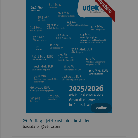
Broschüre
weiteren
Informationen
weiter
29. Auflage jetzt kostenlos bestellen:
basisdaten@vdek.com