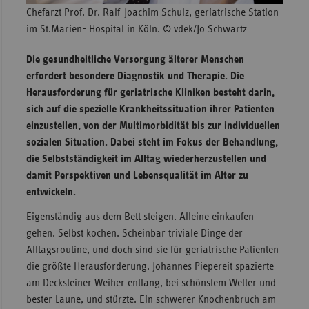
Chefarzt Prof. Dr. Ralf-Joachim Schulz, geriatrische Station
Sachse
im St.Marien- Hospital in Köln. © vdek/Jo Schwartz
Sachse
Die gesundheitliche Versorgung älterer Menschen
Anhal
erfordert besondere Diagnostik und Therapie. Die
Schles
Herausforderung für geriatrische Kliniken besteht darin,
Holst
sich auf die spezielle Krankheitssituation ihrer Patienten
Thürin
einzustellen, von der Multimorbidität bis zur individuellen
sozialen Situation. Dabei steht im Fokus der Behandlung,
die Selbstständigkeit im Alltag wiederherzustellen und
damit Perspektiven und Lebensqualität im Alter zu
entwickeln.
Eigenständig aus dem Bett steigen. Alleine einkaufen
gehen. Selbst kochen. Scheinbar triviale Dinge der
Alltagsroutine, und doch sind sie für geriatrische Patienten
die größte Herausforderung. Johannes Piepereit spazierte
am Decksteiner Weiher entlang, bei schönstem Wetter und
bester Laune, und stürzte. Ein schwerer Knochenbruch am