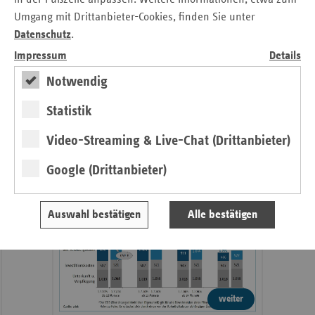
Umgang mit Drittanbieter-Cookies, finden Sie unter
Datenschutz
.
Impressum
Details
weiter
Notwendig
4. Ausgabe 2026
Statistik
Höchste Zeit für die Pflegereform
Video-Streaming & Live-Chat (Drittanbieter)
Pflege
Google (Drittanbieter)
Daten
Auswahl bestätigen
Alle bestätigen
weiter