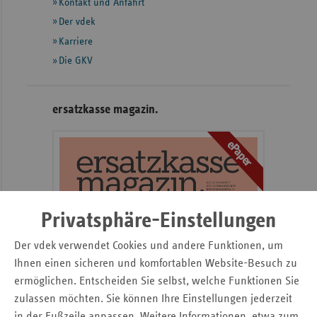
Informationen
Kontakt und Anfahrt
Sachse
Der vdek
Karriere
Sachse
Die GKV
Anhal
Schles
Holst
ersatzkasse magazin.
Thürin
ePaper
Privatsphäre-Einstellungen
Der vdek verwendet Cookies und andere Funktionen, um
Ihnen einen sicheren und komfortablen Website-Besuch zu
ermöglichen. Entscheiden Sie selbst, welche Funktionen Sie
zulassen möchten. Sie können Ihre Einstellungen jederzeit
in der Fußzeile anpassen. Weitere Informationen, etwa zum