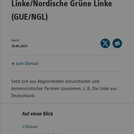
Linke/Nordische Grüne Linke
Bad
Württe
(GUE/NGL)
Bayern
Berlin
Breme
Stand:
Seite
30.04.2019
auf
Hambu
Seite
X
per
Hessen
zum Glossar
teilen
E-
Meckle
Mail
Vorpo
teilen
Setzt sich aus Abgeordneten sozialistischer und
Nieder
kommunistischer Parteien zusammen, z. B. Die Linke aus
Deutschland.
Nordrh
Westfa
Seitennavigation
Seitenleiste
Auf einen Blick
Rheinl
mit
Pfal
Glossar
weiteren
Saarla