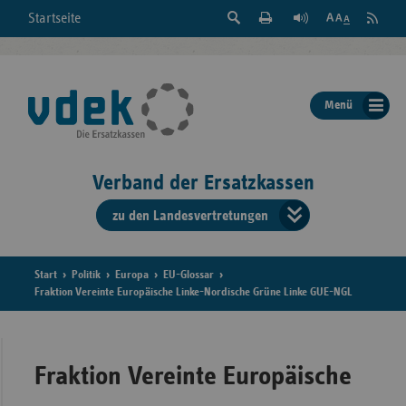
Suche
Seite
RSS
Startseite
Feed
einblenden
Drucken
abonni
Schrift
/
ausblenden
der
Menü
Seite
ändern
Verband der Ersatzkassen
zu den Landesvertretungen
Verband
der
Ersatzkass
Start
Politik
Europa
EU-Glossar
Fraktion Vereinte Europäische Linke-Nordische Grüne Linke GUE-NGL
vd
Bundes
Fraktion Vereinte Europäische