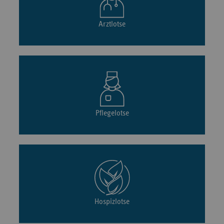
Arztlotse
Pflegelotse
Hospizlotse