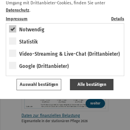
Umgang mit Drittanbieter-Cookies, finden Sie unter
weiter
Datenschutz
.
Impressum
Details
4. Ausgabe 2026
Höchste Zeit für die Pflegereform
Notwendig
Statistik
Pflege
Video-Streaming & Live-Chat (Drittanbieter)
Daten
Google (Drittanbieter)
Auswahl bestätigen
Alle bestätigen
weiter
Daten zur finanziellen Belastung
Eigenanteile in der stationären Pflege 2026