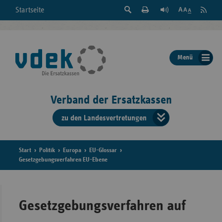
Suche
Seite
RSS
Startseite
Feed
einblenden
Drucken
abonni
Schrift
/
ausblenden
der
Menü
Seite
ändern
Verband der Ersatzkassen
zu den Landesvertretungen
Verband
der
Ersatzkass
Start
Politik
Europa
EU-Glossar
Gesetzgebungsverfahren EU-Ebene
vd
Bundes
Gesetzgebungsverfahren auf