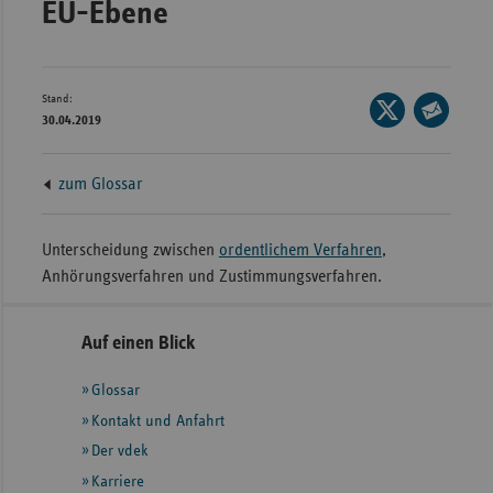
EU-Ebene
Bad
Württe
Bayern
Stand:
Seite
Berlin
30.04.2019
auf
Seite
Breme
X
per
Hambu
zum Glossar
teilen
E-
Mail
Hessen
teilen
Unterscheidung zwischen
ordentlichem Verfahren
,
Meckle
Anhörungsverfahren und Zustimmungsverfahren.
Vorpo
Nieder
Seitennavigation
Seitenleiste
Auf einen Blick
Nordrh
mit
Westfa
Glossar
weiteren
Informationen
Kontakt und Anfahrt
Rheinl
Pfal
Der vdek
Karriere
Saarla