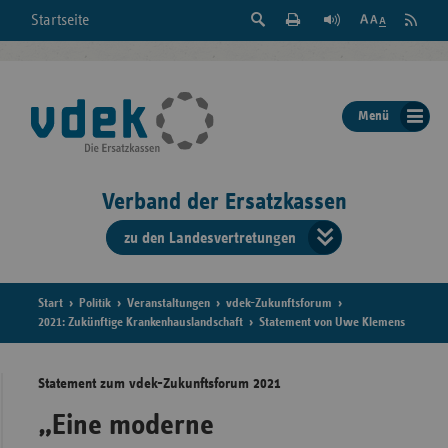
Suche
Seite
RSS
Startseite
Feed
einblenden
Drucken
abonni
Schrift
/
ausblenden
der
Menü
Seite
ändern
Verband der Ersatzkassen
zu den Landesvertretungen
Verband
der
Ersatzkass
Start
Politik
Veranstaltungen
vdek-Zukunftsforum
2021: Zukünftige Krankenhauslandschaft
Statement von Uwe Klemens
vd
Statement zum vdek-Zukunftsforum 2021
Bundes
„Eine moderne