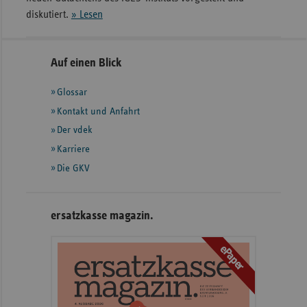
diskutiert.
» Lesen
Seitennavigation
Seitenleiste
Auf einen Blick
mit
Glossar
weiteren
Informationen
Kontakt und Anfahrt
Der vdek
Karriere
Die GKV
ersatzkasse magazin.
ePaper