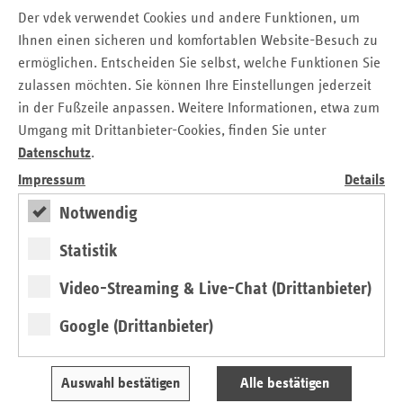
Der vdek verwendet Cookies und andere Funktionen, um
Der vdek hat im letzten Jahr in einer Forsa-Umfrage
Ihnen einen sicheren und komfortablen Website-Besuch zu
untersucht, was Versicherte von einer guten
ermöglichen. Entscheiden Sie selbst, welche Funktionen Sie
Krankenhausversorgung erwarten. Dabei zeigte sich, dass
zulassen möchten. Sie können Ihre Einstellungen jederzeit
88 Prozent der Befragten, bis zu einer Stunde oder mehr
in der Fußzeile anpassen. Weitere Informationen, etwa zum
Fahrtzeit in Kauf nehmen würden, um ein spezialisiertes
Umgang mit Drittanbieter-Cookies, finden Sie unter
Krankenhaus aufzusuchen. Dabei gibt es leichte
Datenschutz
.
Abweichungen bei der ländlichen und städtischen
Bevölkerung und altersbedingte Unter-schiede. Jüngere
Impressum
Details
würden längere Fahrzeiten in Kauf nehmen als Ältere. Auf
Notwendig
die Frage, ob für einen geplanten Eingriff lieber ein
wohnortnahes kleines Krankenhaus oder eine spezialisierte
Statistik
Großklinik aufgesucht werden soll, votierten 86 Prozent für
die Spezialklinik.
Video-Streaming & Live-Chat (Drittanbieter)
Es zeigt sich, dass es bei Versicherten durchaus eine
Google (Drittanbieter)
Sensibilität für Qualität und Spezialisierung vorhanden ist
und dafür auch größere Mühen in Kauf genommen
Auswahl bestätigen
Alle bestätigen
würden. Allerdings zeigt sich auch ein Unterschied in den