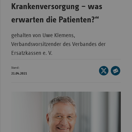
Bad
Krankenversorgung – was
Württe
erwarten die Patienten?“
Bayern
Berlin
gehalten von Uwe Klemens,
Breme
Verbandsvorsitzender des Verbandes der
Hambu
Ersatzkassen e. V.
Hessen
Stand:
Meckle
Seite
21.04.2021
Vorpo
auf
Seite
X
per
Nieder
teilen
E-
Nordrh
Mail
Westfa
teilen
Rheinl
Pfal
Saarla