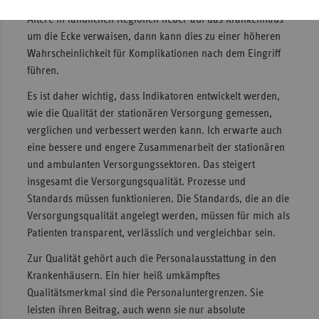
Antworten in Bezug auf das Alter der Befragten. Wenn
Ältere in ländlichen Regionen lieber auf das Krankenhaus
um die Ecke verwaisen, dann kann dies zu einer höheren
Wahrscheinlichkeit für Komplikationen nach dem Eingriff
führen.
Es ist daher wichtig, dass Indikatoren entwickelt werden,
wie die Qualität der stationären Versorgung gemessen,
verglichen und verbessert werden kann. Ich erwarte auch
eine bessere und engere Zusammenarbeit der stationären
und ambulanten Versorgungssektoren. Das steigert
insgesamt die Versorgungsqualität. Prozesse und
Standards müssen funktionieren. Die Standards, die an die
Versorgungsqualität angelegt werden, müssen für mich als
Patienten transparent, verlässlich und vergleichbar sein.
Zur Qualität gehört auch die Personalausstattung in den
Krankenhäusern. Ein hier heiß umkämpftes
Qualitätsmerkmal sind die Personaluntergrenzen. Sie
leisten ihren Beitrag, auch wenn sie nur absolute