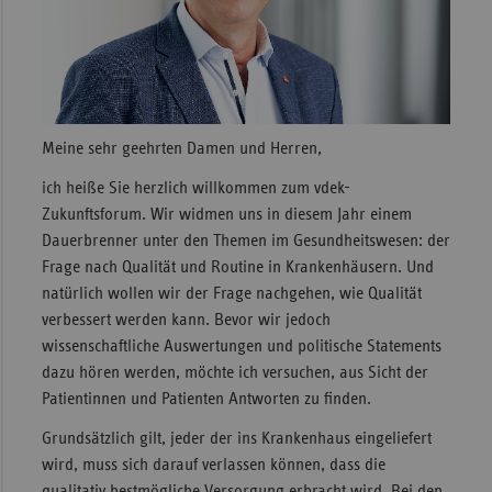
Sachse
Sachse
Anhal
Schles
Meine sehr geehrten Damen und Herren,
Holst
ich heiße Sie herzlich willkommen zum vdek-
Thürin
Zukunftsforum. Wir widmen uns in diesem Jahr einem
Dauerbrenner unter den Themen im Gesundheitswesen: der
Frage nach Qualität und Routine in Krankenhäusern. Und
natürlich wollen wir der Frage nachgehen, wie Qualität
verbessert werden kann. Bevor wir jedoch
wissenschaftliche Auswertungen und politische Statements
dazu hören werden, möchte ich versuchen, aus Sicht der
Patientinnen und Patienten Antworten zu finden.
Grundsätzlich gilt, jeder der ins Krankenhaus eingeliefert
wird, muss sich darauf verlassen können, dass die
qualitativ bestmögliche Versorgung erbracht wird. Bei den