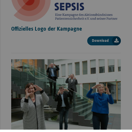
Sachse
Sachse
Anhal
Offizielles Logo der Kampagne
Schles
Download
Holst
Thürin