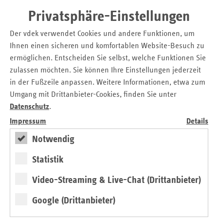
Gruppenfoto
Privatsphäre-Einstellungen
Vorsitzende APS Dr. Ruth Hecker, 2. Stellv. Vorsitzende
Der vdek verwendet Cookies und andere Funktionen, um
Sepsis-Hilfe Arne Trumann, Leiter des Sepsisdialog der
Ihnen einen sicheren und komfortablen Website-Besuch zu
UMG Dr. Matthias Gründling, Vorstandsvorsitzender der
ermöglichen. Entscheiden Sie selbst, welche Funktionen Sie
Sepsis-Stiftung Prof. Dr. Konrad Reinhart und vdek-
zulassen möchten. Sie können Ihre Einstellungen jederzeit
Vorstandsvorsitzende Ulrike Elsner (v.l.n.r.) auf der
in der Fußzeile anpassen. Weitere Informationen, etwa zum
gemeinsamen Pressekonferenz zum Kampagnenstart
Umgang mit Drittanbieter-Cookies, finden Sie unter
Datenschutz
.
Copyright: vdek / Georg J. Lopata
Impressum
Details
Download
Notwendig
Statistik
Seitennavigation
Seitenleiste
Auf einen Blick
mit
Video-Streaming & Live-Chat (Drittanbieter)
Glossar
weiteren
Informationen
Kontakt und Anfahrt
Google (Drittanbieter)
Der vdek