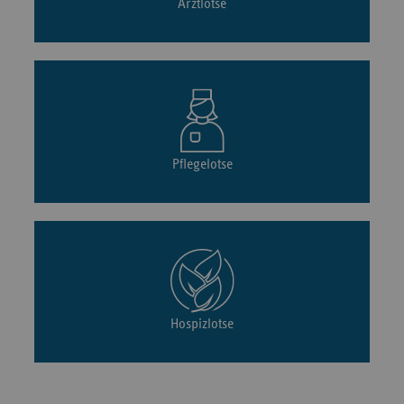
Arztlotse
Pflegelotse
Hospizlotse