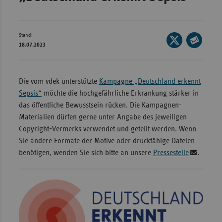
Bad
Württe
Bayern
Stand:
Seite
18.07.2023
Berlin
auf
Seite
X
per
Breme
teilen
E-
Die vom vdek unterstützte
Kampagne „Deutschland erkennt
Hambu
Mail
Sepsis“
möchte die hochgefährliche Erkrankung stärker in
Hessen
teilen
das öffentliche Bewusstsein rücken. Die Kampagnen-
Meckle
Materialien dürfen gerne unter Angabe des jeweiligen
Vorpo
Copyright-Vermerks verwendet und geteilt werden. Wenn
Sie andere Formate der Motive oder druckfähige Dateien
Nieder
benötigen, wenden Sie sich bitte an unsere
Pressestelle
.
Nordrh
Westfa
Rheinl
Pfal
Saarla