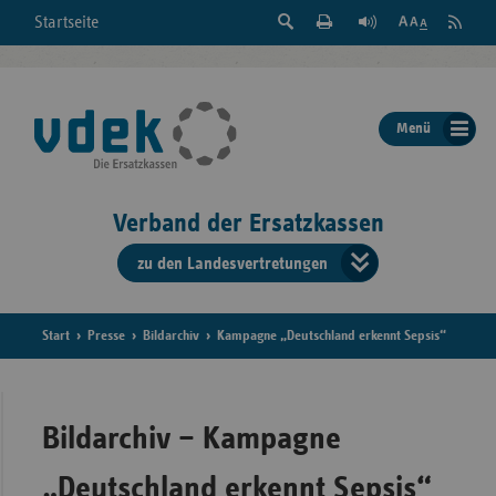
Suche
Seite
RSS
Startseite
Feed
einblenden
Drucken
abonni
Schrift
/
ausblenden
der
Menü
Seite
ändern
Verband der Ersatzkassen
zu den Landesvertretungen
Verband
der
Ersatzkass
Start
Presse
Bildarchiv
Kampagne „Deutschland erkennt Sepsis“
vd
Bundes
Bildarchiv – Kampagne
„Deutschland erkennt Sepsis“