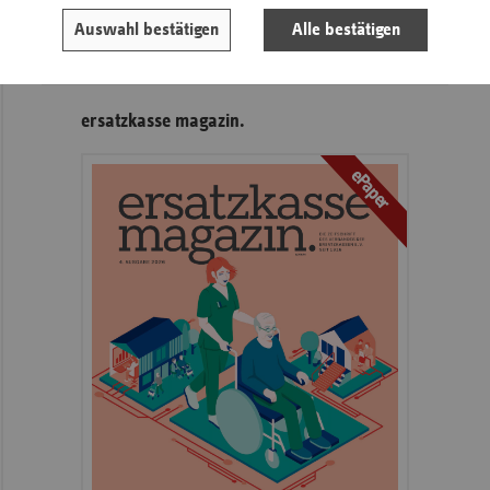
Karriere
Auswahl bestätigen
Alle bestätigen
Die GKV
ersatzkasse magazin.
ePaper