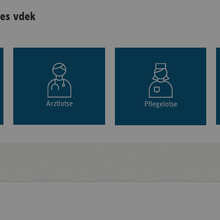
es vdek
Arztlotse
Pflegelotse