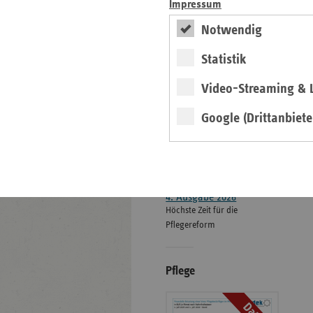
Impressum
ersatzkasse magazin.
Notwendig
ePaper
Statistik
Video-Streaming & L
Google (Drittanbiete
weiter
4. Ausgabe 2026
Höchste Zeit für die
Pflegereform
Pflege