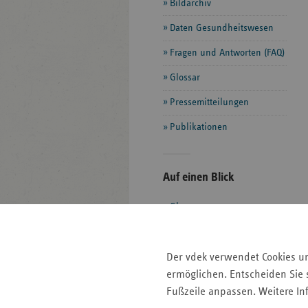
Bildarchiv
Daten Gesundheitswesen
Fragen und Antworten (FAQ)
Glossar
Pressemitteilungen
Publikationen
Seitenleiste
Auf einen Blick
mit
Glossar
weiteren
Informationen
Kontakt und Anfahrt
Der vdek
Der vdek verwendet Cookies u
Karriere
ermöglichen. Entscheiden Sie s
Die GKV
Fußzeile anpassen. Weitere In