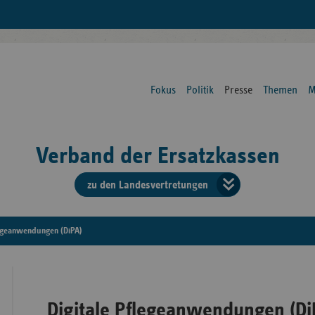
Fokus
Politik
Presse
Themen
M
Verband der Ersatzkassen
zu den Landesvertretungen
Verban
der
legeanwendungen (DiPA)
Ersatzk
vd
Digitale Pflegeanwendungen (Di
Bundes