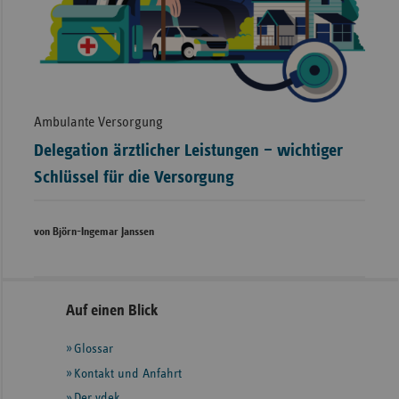
Ambulante Versorgung
Delegation ärztlicher Leistungen – wichtiger
Schlüssel für die Versorgung
von Björn-Ingemar Janssen
Seitennavigation
Seitenleiste
Auf einen Blick
mit
Glossar
weiteren
Informationen
Kontakt und Anfahrt
Der vdek