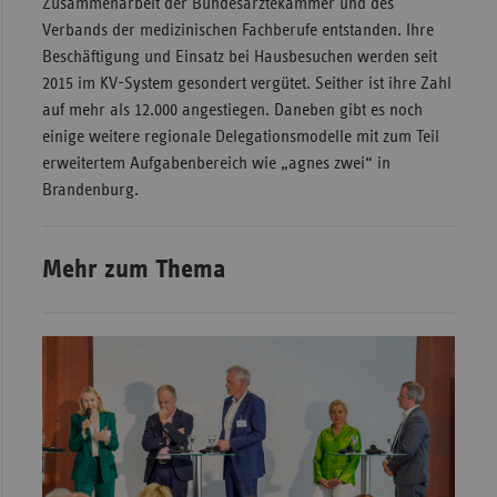
Zusammenarbeit der Bundesärztekammer und des
Verbands der medizinischen Fachberufe entstanden. Ihre
Sachse
Beschäftigung und Einsatz bei Hausbesuchen werden seit
Sachse
2015 im KV-System gesondert vergütet. Seither ist ihre Zahl
Anhal
auf mehr als 12.000 angestiegen. Daneben gibt es noch
Schles
einige weitere regionale Delegationsmodelle mit zum Teil
Holst
erweitertem Aufgabenbereich wie „agnes zwei“ in
Brandenburg.
Thürin
Mehr zum Thema