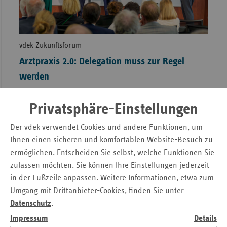
vdek-Zukunftsforum
Arztpraxis 2.0: Delegation muss zur Regel
werden
Privatsphäre-Einstellungen
von Matthias Wannhoff
Der vdek verwendet Cookies und andere Funktionen, um
Ihnen einen sicheren und komfortablen Website-Besuch zu
ermöglichen. Entscheiden Sie selbst, welche Funktionen Sie
zulassen möchten. Sie können Ihre Einstellungen jederzeit
in der Fußzeile anpassen. Weitere Informationen, etwa zum
Umgang mit Drittanbieter-Cookies, finden Sie unter
Datenschutz
.
Impressum
Details