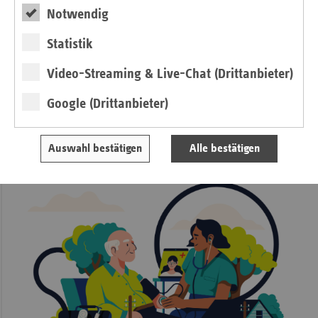
Notwendig
„Regionale Gesundheitspartner der Ersatzkassen"
Statistik
Neue Delegationskonzepte im Praxistest
Video-Streaming & Live-Chat (Drittanbieter)
Google (Drittanbieter)
von Antonia Milewski
Auswahl bestätigen
Alle bestätigen