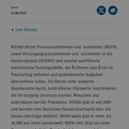
Bad
Stand:
Württe
Seite
11.08.2025
auf
Seite
Bayern
X
per
Berlin
zum Glossar
teilen
E-
Breme
Mail
teilen
Nichtärztliche Praxisassistentinnen und -assistenten (NäPA)
Hambu
sowie Versorgungsassistentinnen und -assistenten in der
Hessen
Hausarztpraxis (VERAH) sind speziell qualifizierte
Meckle
medizinische Fachangestellte, die Ärztinnen und Ärzte im
Vorpo
Praxisalltag entlasten und patientennahe Aufgaben
übernehmen sollen. Sie führen unter anderem
Nieder
Hausbesuche durch, kontrollieren Vitalwerte, koordinieren
Nordrh
die Versorgung chronisch kranker Menschen und
Westfa
unterstützen bei der Prävention. VERAH gibt es seit 2009
und wurden vom Deutschen Hausärzteverband über die
Rheinl
Hausarztverträge etabliert. Mittlerweile gibt es mehr als
Pfal
16.000 von ihnen bundesweit. NäPA sind 2010 aus einer
Saarla