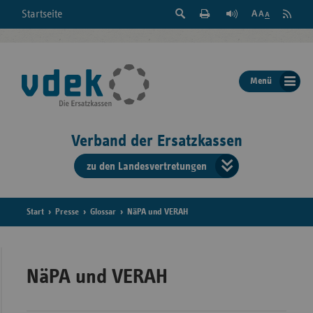
Suche
Seite
RSS
Startseite
Feed
einblenden
Drucken
abonni
Schrift
/
ausblenden
der
Menü
Seite
ändern
Verband der Ersatzkassen
zu den Landesvertretungen
Verband
der
Ersatzkass
Start
Presse
Glossar
NäPA und VERAH
vd
Bundes
NäPA und VERAH