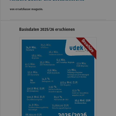
von ersatzkasse magazin.
Seitennavigation
Seitenleiste
Basisdaten 2025/26 erschienen
mit
Broschüre
weiteren
Informationen