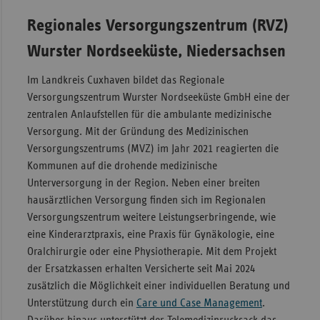
Sachse
Regionales Versorgungszentrum (RVZ)
Sachse
Wurster Nordseeküste, Niedersachsen
Anhal
Im Landkreis Cuxhaven bildet das Regionale
Schles
Versorgungszentrum Wurster Nordseeküste GmbH eine der
Holst
zentralen Anlaufstellen für die ambulante medizinische
Thürin
Versorgung. Mit der Gründung des Medizinischen
Versorgungszentrums (MVZ) im Jahr 2021 reagierten die
Kommunen auf die drohende medizinische
Unterversorgung in der Region. Neben einer breiten
hausärztlichen Versorgung finden sich im Regionalen
Versorgungszentrum weitere Leistungserbringende, wie
eine Kinderarztpraxis, eine Praxis für Gynäkologie, eine
Oralchirurgie oder eine Physiotherapie. Mit dem Projekt
der Ersatzkassen erhalten Versicherte seit Mai 2024
zusätzlich die Möglichkeit einer individuellen Beratung und
Unterstützung durch ein
Care und Case Management
.
Darüber hinaus unterstützt der Telemedizinrucksack das