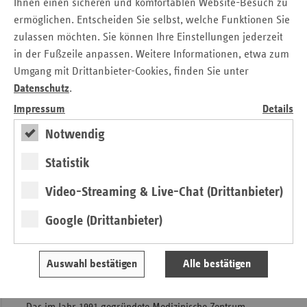
Ihnen einen sicheren und komfortablen Website-Besuch zu
von Physician Assistants in unserer
ermöglichen. Entscheiden Sie selbst, welche Funktionen Sie
Gemeinschaftspraxis die medizinische Versorgung
zulassen möchten. Sie können Ihre Einstellungen jederzeit
nachhaltig gesichert und qualitativ deutlich verbessert
in der Fußzeile anpassen. Weitere Informationen, etwa zum
werden – bei nur geringem ärztlichem Mehraufwand.
Umgang mit Drittanbieter-Cookies, finden Sie unter
Die große Akzeptanz des Teampraxis-Konzepts zeigt
Datenschutz
.
sich nicht nur in der hohen Zufriedenheit der
Impressum
Details
Patientinnen und Patienten, sondern auch in
spürbaren Verbesserungen: kürzere Wartezeiten,
Notwendig
mehr Zeit im Termin und eine insgesamt effizientere
Betreuung. Dieses Modellprojekt unterstreicht das
Statistik
enorme Potenzial innovativer Versorgungsansätze.
Video-Streaming & Live-Chat (Drittanbieter)
Dr. med Sebastian Gesenhues, Gemeinschaftspraxis Gesenhues
& Partner
Google (Drittanbieter)
Medizinisches Zentrum Lübbenau
Auswahl bestätigen
Alle bestätigen
(MZL), Brandenburg
Das im Jahr 1991 gegründete Medizinische Zentrum