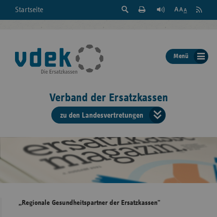
Suche
Seite
RSS
Startseite
Feed
einblenden
Drucken
abonni
Schrift
/
ausblenden
der
Menü
Seite
ändern
Verband der Ersatzkassen
zu den Landesvertretungen
Verband
der
Ersatzkass
vd
Bundes
„Regionale Gesundheitspartner der Ersatzkassen"