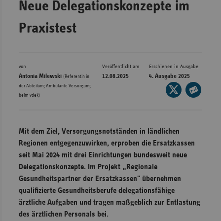
Neue Delegationskonzepte im
Bad
Württe
Praxistest
Bayern
Berlin
Breme
von
Veröffentlicht am
Erschienen in Ausgabe
Antonia Milewski
12.08.2025
4. Ausgabe 2025
(Referentin in
Hambu
der Abteilung Ambulante Versorgung
Seite
beim vdek)
auf
Hessen
Seite
X
per
Meckle
teilen
E-
Vorpo
Mit dem Ziel, Versorgungsnotständen in ländlichen
Mail
Regionen entgegenzuwirken, erproben die Ersatzkassen
Nieder
teilen
seit Mai 2024 mit drei Einrichtungen bundesweit neue
Nordrh
Delegationskonzepte. Im Projekt „Regionale
Westfa
Gesundheitspartner der Ersatzkassen" übernehmen
Rheinl
qualifizierte Gesundheitsberufe delegationsfähige
Pfal
ärztliche Aufgaben und tragen maßgeblich zur Entlastung
des ärztlichen Personals bei.
Saarla