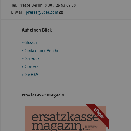
Tel. Presse Berlin: 0 30 / 25 93 09 30
E-Mail:
presse@vdek.com
Seitennavigation
Seitenleiste
Auf einen Blick
mit
Glossar
weiteren
Informationen
Kontakt und Anfahrt
Der vdek
Karriere
Die GKV
ersatzkasse magazin.
ePaper