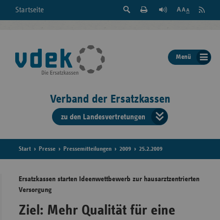
Suche
Seite
RSS
Startseite
Feed
einblenden
Drucken
abonni
Schrift
/
ausblenden
der
Menü
Seite
ändern
Verband der Ersatzkassen
zu den Landesvertretungen
Verband
der
Ersatzkass
Start
Presse
Pressemitteilungen
2009
25.2.2009
vd
Ersatzkassen starten Ideenwettbewerb zur hausarztzentrierten
Versorgung
Bundes
Ziel: Mehr Qualität für eine