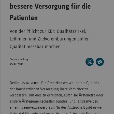
Bad
bessere Versorgung für die
Württe
Patienten
Bayern
Berlin
Von der Pflicht zur Kür: Qualitätszirkel,
Breme
Leitlinien und Zielvereinbarungen sollen
Hambu
Qualität messbar machen
Hessen
Meckle
Pressemitteilung
Seite
25.02.2009
Vorpo
auf
Seite
X
Nieder
per
teilen
E-
Berlin, 25.02.2009 - Die Ersatzkassen wollen die Qualität
Nordrh
Mail
der hausärztlichen Versorgung ihrer Versicherten
Westfa
teilen
verbessern. Um dies zu erreichen, rufen sie Ärztenetze oder
Rheinl
andere Ärztegemeinschaften bundes- und landesweit zu
Pfal
einem Ideenwettbewerb auf. "In der Ärzteschaft gibt es viel
Saarla
Potenzial für gute und neue Lösungen", betonte Thomas