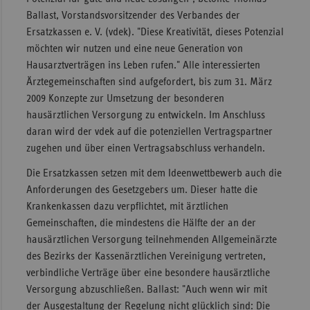
Ballast, Vorstandsvorsitzender des Verbandes der
Sachse
Ersatzkassen e. V. (vdek). "Diese Kreativität, dieses Potenzial
Sachse
möchten wir nutzen und eine neue Generation von
Anhal
Hausarztverträgen ins Leben rufen." Alle interessierten
Ärztegemeinschaften sind aufgefordert, bis zum 31. März
Schles
2009 Konzepte zur Umsetzung der besonderen
Holst
hausärztlichen Versorgung zu entwickeln. Im Anschluss
Thürin
daran wird der vdek auf die potenziellen Vertragspartner
zugehen und über einen Vertragsabschluss verhandeln.
Die Ersatzkassen setzen mit dem Ideenwettbewerb auch die
Anforderungen des Gesetzgebers um. Dieser hatte die
Krankenkassen dazu verpflichtet, mit ärztlichen
Gemeinschaften, die mindestens die Hälfte der an der
hausärztlichen Versorgung teilnehmenden Allgemeinärzte
des Bezirks der Kassenärztlichen Vereinigung vertreten,
verbindliche Verträge über eine besondere hausärztliche
Versorgung abzuschließen. Ballast: "Auch wenn wir mit
der Ausgestaltung der Regelung nicht glücklich sind: Die