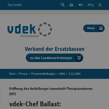
Suche
Seite
RSS
Startseite
Feed
einblenden
Drucken
abonni
Schrift
/
ausblenden
der
Menü
Seite
ändern
Verband der Ersatzkassen
zu den Landesvertretungen
Verband
der
Ersatzkass
Start
Presse
Pressemitteilungen
2009
2.11.2009
vd
Eröffnung des Heidelberger Ionenstrahl-Therapiezentrums
(HIT)
Bundes
vdek-Chef Ballast: