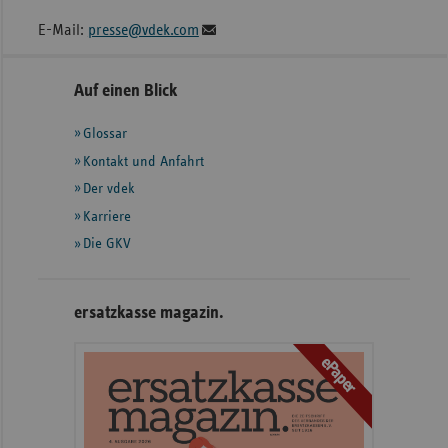
E-Mail:
presse@vdek.com
Seitennavigation
Seitenleiste
Auf einen Blick
mit
Glossar
weiteren
Informationen
Kontakt und Anfahrt
Der vdek
Karriere
Die GKV
ersatzkasse magazin.
ePaper