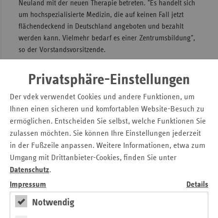
Neuland mit der neuen Therapie betreten. "Es handelt sich
um hochspezialisierte Medizin, die auf keinen Fall jetzt
flächendeckend in Deutschland angeboten und bezahlt
werden kann. Vielmehr bedarf es einer Zentrumsbildung",
so der Vorstandsvorsitzende.
Mit dem Universitätsklinikum Heidelberg sei eine
Privatsphäre-Einstellungen
wissenschaftlich-medizinische Einrichtung mit im Boot, die
auf eine lange und erfolgreiche Tradition in der
Der vdek verwendet Cookies und andere Funktionen, um
Strahlentherapie und Krebsbehandlung zurückblicken
Ihnen einen sicheren und komfortablen Website-Besuch zu
könne. Mit der kontrollierten Umsetzung der
ermöglichen. Entscheiden Sie selbst, welche Funktionen Sie
Partikeltherapie an renommierten Universitätsstandorten
zulassen möchten. Sie können Ihre Einstellungen jederzeit
setzen die teilnehmenden Ersatzkassen und der vdek auf
in der Fußzeile anpassen. Weitere Informationen, etwa zum
eine Bündelung von Kompetenz und Ressourcen. Neben
Umgang mit Drittanbieter-Cookies, finden Sie unter
Heidelberg haben Ersatzkassen auch Verträge mit den
Datenschutz
.
Universitätskliniken in Kiel, Essen und Marburg/Gießen
abgeschlossen.
Impressum
Details
Notwendig
"Da die Therapie neu ist möchten wir auch mehr über die
Wirkungen und die Anwendungsmöglichkeiten, das heißt