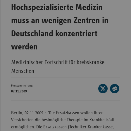
Bad
Hochspezialisierte Medizin
Württe
muss an wenigen Zentren in
Bayern
Berlin
Deutschland konzentriert
Breme
werden
Hambu
Hessen
Medizinischer Fortschritt für krebskranke
Meckle
Menschen
Vorpo
Nieder
Pressemitteilung
Seite
02.11.2009
auf
Nordrh
Seite
X
Westfa
per
teilen
E-
Rheinl
Berlin, 02.11.2009 - "Die Ersatzkassen wollen ihren
Mail
Pfal
Versicherten die bestmögliche Therapie im Krankheitsfall
teilen
ermöglichen. Die Ersatzkassen (Techniker Krankenkasse,
Saarla