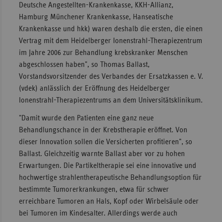
Deutsche Angestellten-Krankenkasse, KKH-Allianz,
Sachse
Hamburg Münchener Krankenkasse, Hanseatische
Krankenkasse und hkk) waren deshalb die ersten, die einen
Sachse
Vertrag mit dem Heidelberger Ionenstrahl-Therapiezentrum
Anhal
im Jahre 2006 zur Behandlung krebskranker Menschen
Schles
abgeschlossen haben", so Thomas Ballast,
Holst
Vorstandsvorsitzender des Verbandes der Ersatzkassen e. V.
(vdek) anlässlich der Eröffnung des Heidelberger
Thürin
Ionenstrahl-Therapiezentrums an dem Universitätsklinikum.
"Damit wurde den Patienten eine ganz neue
Behandlungschance in der Krebstherapie eröffnet. Von
dieser Innovation sollen die Versicherten profitieren", so
Ballast. Gleichzeitig warnte Ballast aber vor zu hohen
Erwartungen. Die Partikeltherapie sei eine innovative und
hochwertige strahlentherapeutische Behandlungsoption für
bestimmte Tumorerkrankungen, etwa für schwer
erreichbare Tumoren an Hals, Kopf oder Wirbelsäule oder
bei Tumoren im Kindesalter. Allerdings werde auch