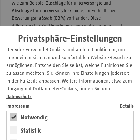
wie zum Beispiel Zuschläge für unterversorgte und
Abschläge für überversorgte Gebiete, im Einheitlichen
Bewertungsmaßstab (EBM) vorhanden. Diese
differenzierten Punktwerte müssten kurzfristig umgesetzt
werden, Übergangsfristen, wie die KBV sie fordert, seien
Privatsphäre-Einstellungen
nicht zielführend. "Wer Zuschläge für Unterversorgung
fordert, muss auch Abschläge bei Überversorgung
Der vdek verwendet Cookies und andere Funktionen, um
akzeptieren!", so Ballast.
Ihnen einen sicheren und komfortablen Website-Besuch zu
ermöglichen. Entscheiden Sie selbst, welche Funktionen Sie
Auch im internationalen Vergleich nimmt Deutschland
zulassen möchten. Sie können Ihre Einstellungen jederzeit
hinsichtlich der Arztdichte eine Position im vorderen
in der Fußzeile anpassen. Weitere Informationen, etwa zum
Mittelfeld ein. Auf 100.000 Einwohner kommen nach
Umgang mit Drittanbieter-Cookies, finden Sie unter
Angaben der Weltgesundheitsorganisation (WHO) 345
Datenschutz
.
Ärzte. Nur in Griechenland (500), Belgien (422) und Italien
(365) gibt es mehr Ärzte. Aufgrund der demografischen
Impressum
Details
Entwicklung wird die Zahl der Einwohner in Deutschland
Notwendig
bis 2050 deutlich zurückgehen. Auch dieser Trend ist bei der
Bedarfsplanung zu berücksichtigen. "Wir werden mehr
Statistik
Ärzte brauchen, die sich speziell mit geriatrischen