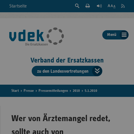
Suche
Seite
RSS
Startseite
Feed
einblenden
Drucken
abonni
Schrift
/
ausblenden
der
Menü
Seite
ändern
Verband der Ersatzkassen
zu den Landesvertretungen
Verband
der
Ersatzkass
Start
Presse
Pressemitteilungen
2010
5.1.2010
vd
Bundes
Wer von Ärztemangel redet,
sollte auch von