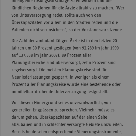
intelligente Lösungsvorschläge zu entwickeln und die
ländlichen Regionen für die Ärzte attraktiv zu machen. "Wer
Sachse
von Unterversorgung redet, sollte auch von den
Sachse
Überkapazitäten vor allem in den Städten reden und die
Anhal
Patienten nicht verunsichern", so der Vorstandsvorsitzende.
Schles
Die Zahl der ambulant tätigen Ärzte ist in den letzten 20
Holst
Jahren um 50 Prozent gestiegen (von 92.289 im Jahr 1990
Thürin
auf 137.538 im Jahr 2007). 89 Prozent aller
Planungsbereiche sind überversorgt, zehn Prozent sind
regelversorgt. Die meisten Planungskreise sind für
Neuniederlassungen gesperrt. In weniger als einem
Prozent aller Planungskreise wurde eine bestehende oder
unmittelbar drohende Unterversorgung festgestellt.
Vor diesem Hintergrund sei es unverantwortlich, von
generellen Engpässen zu sprechen. Vielmehr müsse es
darum gehen, Überkapazitäten auf der einen Seite
abzubauen und in schlechter versorgte Gebiete umzuleiten.
Bereits heute seien entsprechende Steuerungsinstrumente,