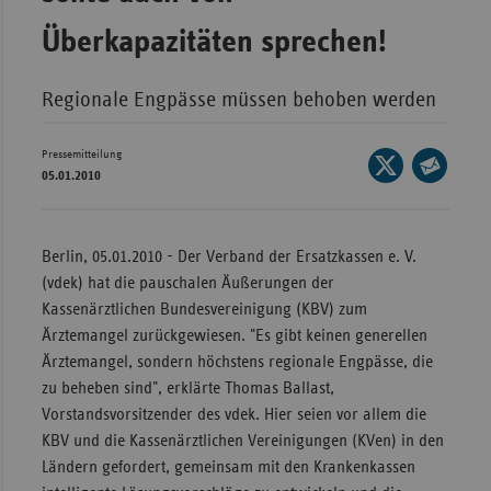
Bad
Württe
Überkapazitäten sprechen!
Bayern
Regionale Engpässe müssen behoben werden
Berlin
Breme
Pressemitteilung
Seite
05.01.2010
Hambu
auf
Seite
X
Hessen
per
teilen
E-
Berlin, 05.01.2010 - Der Verband der Ersatzkassen e. V.
Meckle
Mail
(vdek) hat die pauschalen Äußerungen der
Vorpo
teilen
Kassenärztlichen Bundesvereinigung (KBV) zum
Nieder
Ärztemangel zurückgewiesen. "Es gibt keinen generellen
Nordrh
Ärztemangel, sondern höchstens regionale Engpässe, die
Westfa
zu beheben sind", erklärte Thomas Ballast,
Vorstandsvorsitzender des vdek. Hier seien vor allem die
Rheinl
KBV und die Kassenärztlichen Vereinigungen (KVen) in den
Pfal
Ländern gefordert, gemeinsam mit den Krankenkassen
Saarla