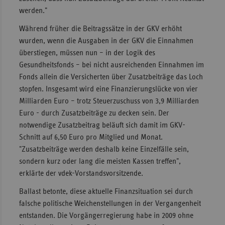
werden."
Sachse
Während früher die Beitragssätze in der GKV erhöht
Sachse
wurden, wenn die Ausgaben in der GKV die Einnahmen
Anhal
überstiegen, müssen nun – in der Logik des
Schles
Gesundheitsfonds – bei nicht ausreichenden Einnahmen im
Holst
Fonds allein die Versicherten über Zusatzbeiträge das Loch
stopfen. Insgesamt wird eine Finanzierungslücke von vier
Thürin
Milliarden Euro – trotz Steuerzuschuss von 3,9 Milliarden
Euro - durch Zusatzbeiträge zu decken sein. Der
notwendige Zusatzbeitrag beläuft sich damit im GKV-
Schnitt auf 6,50 Euro pro Mitglied und Monat.
"Zusatzbeiträge werden deshalb keine Einzelfälle sein,
sondern kurz oder lang die meisten Kassen treffen",
erklärte der vdek-Vorstandsvorsitzende.
Ballast betonte, diese aktuelle Finanzsituation sei durch
falsche politische Weichenstellungen in der Vergangenheit
entstanden. Die Vorgängerregierung habe in 2009 ohne