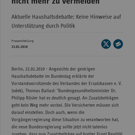
nicht mehr zu vermeiden
Bad
Württe
Aktuelle Haushaltsdebatte: Keine Hinweise auf
Bayern
Unterstützung durch Politik
Berlin
Breme
Pressemitteilung
Seite
22.01.2010
auf
Hambu
Seite
X
per
Hessen
teilen
E-
Berlin, 22.01.2010 - Angesichts der gestrigen
Meckle
Mail
Haushaltsdebatte im Bundestag erklärte der
Vorpo
teilen
Vorstandsvorsitzende des Verbandes der Ersatzkassen e. V.
Nieder
(vdek), Thomas Ballast: "Bundesgesundheitsminister Dr.
Philipp Rösler hat es deutlich gesagt. An Zusatzbeiträgen
Nordrh
geht kein Weg mehr vorbei. Die Versicherten müssen sich
Westfa
darauf einstellen. Doch auch, wenn die
Rheinl
Vorgängerregierung diese Situation zu verantworten hat,
Pfal
die neue Bundesregierung sollte jetzt nicht tatenlos
Saarla
zusehen, dass nun Zusatzbeiträge auf breiter Front Realität