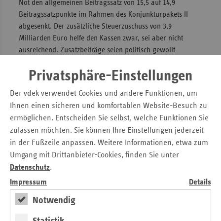
Not den allgemeinen Beitragssatz von 15,5 auf 14,9
Beitragssatzpunkte im Rahmen des Konjunkturpakets II
abgesenkt. Der zusätzliche Steuerzuschuss von 3,9
Milliarden Euro helfe den Kassen zwar, sei aber nicht
ausreichend. Zusatzbeiträge seien politisch gewollt
gewesen.
Privatsphäre-Einstellungen
Auch der ungebremsten Ausgabenentwicklung habe die
Vorgängerregierung nichts entgegengesetzt. Angesichts der
Der vdek verwendet Cookies und andere Funktionen, um
Wirtschaftskrise, die nach Ansicht von Wirtschaftsexperten
Ihnen einen sicheren und komfortablen Website-Besuch zu
2010 auch auf den Arbeitsmarkt durchschlagen wird, sollte
ermöglichen. Entscheiden Sie selbst, welche Funktionen Sie
nun der Ausgabenanstieg gebremst werden. Mögliche
zulassen möchten. Sie können Ihre Einstellungen jederzeit
Maßnahmen wären zum Beispiel ein Preismoratorium für
in der Fußzeile anpassen. Weitere Informationen, etwa zum
Arzneimittel, die Einführung von Preisverhandlungen vor
Umgang mit Drittanbieter-Cookies, finden Sie unter
Markteinführung von neuen Medikamenten (4. Hürde) oder
Datenschutz
.
ein reduzierter Mehrwertsteuersatz bei Arzneimitteln.
Impressum
Details
Zusammen würde dies rund 4,5 Milliarden Euro in die
Kassen spülen. "Wir brauchen auch eine bessere
Notwendig
Kostensteuerung im System durch intelligente