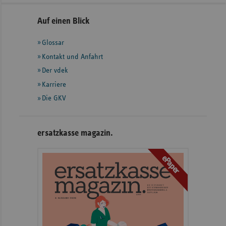
Seitennavigation
Seitenleiste
Auf einen Blick
mit
Glossar
weiteren
Informationen
Kontakt und Anfahrt
Der vdek
Karriere
Die GKV
ersatzkasse magazin.
ePaper