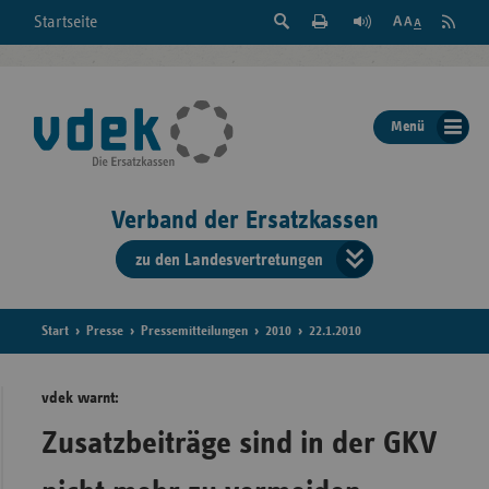
Suche
Seite
RSS
Startseite
Feed
einblenden
Drucken
abonni
Schrift
/
ausblenden
der
Menü
Seite
ändern
Verband der Ersatzkassen
zu den Landesvertretungen
Verband
der
Ersatzkass
Start
Presse
Pressemitteilungen
2010
22.1.2010
vd
vdek warnt:
Bundes
Zusatzbeiträge sind in der GKV