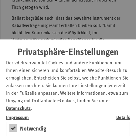
Krankenkasse von den Arzneimittelherstellern über den
Tisch gezogen wird.
Ballast begrüßte auch, dass das bewährte Instrument der
Rabattverträge insgesamt erhalten bleiben soll. "Damit
bleibt den Krankenkassen die Möglichkeit, im
Vertragswettbewerb günstige Konditionen für die
Versorgung ihrer Versicherten zu erzielen."
Privatsphäre-Einstellungen
Kritisch sieht Ballast allerdings die angekündigte
Der vdek verwendet Cookies und andere Funktionen, um
Mehrkostenregelung für Patienten. Danach sollen Patienten
Ihnen einen sicheren und komfortablen Website-Besuch zu
künftig mehr bezahlen, wenn sie ein anderes als das
ermöglichen. Entscheiden Sie selbst, welche Funktionen Sie
rabattierte Arzneimittel erhalten wollen. „Von dieser
zulassen möchten. Sie können Ihre Einstellungen jederzeit
vermeintlich verbraucherfreundlichen Änderung, mit der
in der Fußzeile anpassen. Weitere Informationen, etwa zum
dem Versicherten eine Wahlmöglichkeit zwischen
Umgang mit Drittanbieter-Cookies, finden Sie unter
identischen Arzneimitteln angeboten wird, profitiert nur die
Datenschutz
.
Pharmaindustrie. Der Versicherte trägt die Mehrkosten
allein, wenn er sich für ein identisches Medikament eines
Impressum
Details
anderen Herstellers entscheidet, mit dem seine Kasse
Notwendig
keinen Rabattvertrag abgeschlossen hat“, so Ballast.