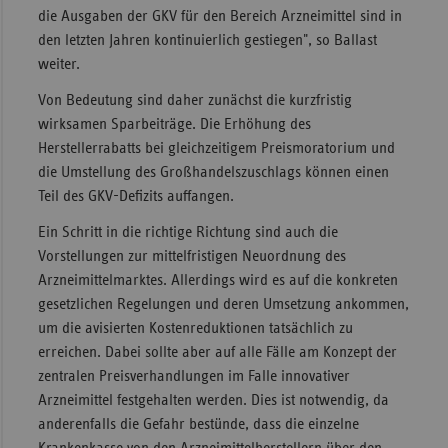
die Ausgaben der GKV für den Bereich Arzneimittel sind in
Sachse
den letzten Jahren kontinuierlich gestiegen", so Ballast
Sachse
weiter.
Anhal
Von Bedeutung sind daher zunächst die kurzfristig
Schles
wirksamen Sparbeiträge. Die Erhöhung des
Holst
Herstellerrabatts bei gleichzeitigem Preismoratorium und
die Umstellung des Großhandelszuschlags können einen
Thürin
Teil des GKV-Defizits auffangen.
Ein Schritt in die richtige Richtung sind auch die
Vorstellungen zur mittelfristigen Neuordnung des
Arzneimittelmarktes. Allerdings wird es auf die konkreten
gesetzlichen Regelungen und deren Umsetzung ankommen,
um die avisierten Kostenreduktionen tatsächlich zu
erreichen. Dabei sollte aber auf alle Fälle am Konzept der
zentralen Preisverhandlungen im Falle innovativer
Arzneimittel festgehalten werden. Dies ist notwendig, da
anderenfalls die Gefahr bestünde, dass die einzelne