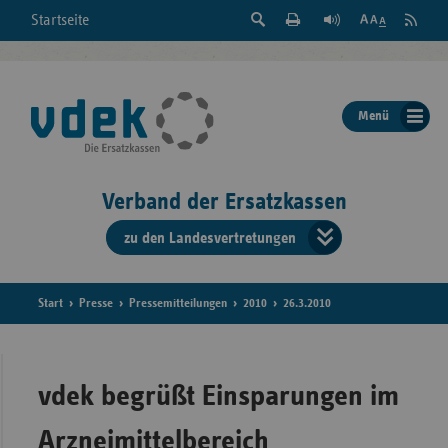
Suche
Seite
RSS
Startseite
Feed
einblenden
Drucken
abonni
Schrift
/
ausblenden
der
Menü
Seite
ändern
Verband der Ersatzkassen
zu den Landesvertretungen
Verband
der
Ersatzkass
Start
Presse
Pressemitteilungen
2010
26.3.2010
vd
Bundes
vdek begrüßt Einsparungen im
Arzneimittelbereich