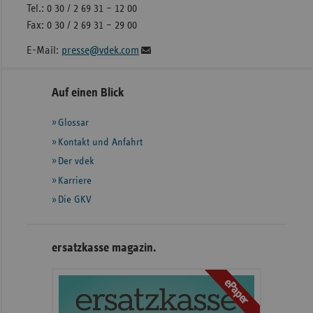
Tel.: 0 30 / 2 69 31 – 12 00
Fax: 0 30 / 2 69 31 – 29 00
E-Mail:
presse@vdek.com
Seitennavigation
Seitenleiste
Auf einen Blick
mit
Glossar
weiteren
Informationen
Kontakt und Anfahrt
Der vdek
Karriere
Die GKV
ersatzkasse magazin.
ePaper