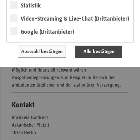
Statistik
Ballast betonte, dass die Eckpunkte nun möglichst schnell
in Gesetzestexte umgesetzt und beschlossen werden sollten.
Video-Streaming & Live-Chat (Drittanbieter)
"Je eher das Gesetz in Kraft tritt, umso besser für die
Versicherten", so Ballast.
Google (Drittanbieter)
Außerdem dürften die Überlegungen zur Kostendämpfung
nicht beim Arzneimittelbereich stehen bleiben. "Angesichts
Auswahl bestätigen
Alle bestätigen
der kritischen Finanzsituation der Krankenkassen müssen
alle Leistungsbereiche ihren Beitrag leisten", betont Ballast.
Möglich und finanziell relevant wären
Ausgabenbegrenzungen zum Beispiel im Bereich der
ambulanten ärztlichen und der stationären Versorgung.
Kontakt
Michaela Gottfried
Askanischer Platz 1
10963 Berlin