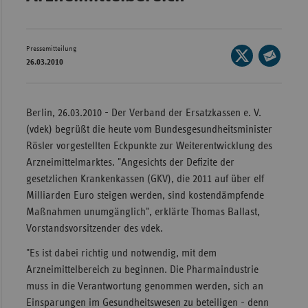
Bad
Württe
Bayern
Pressemitteilung
Seite
26.03.2010
Berlin
auf
Seite
X
per
Breme
teilen
E-
Berlin, 26.03.2010 - Der Verband der Ersatzkassen e. V.
Hambu
Mail
(vdek) begrüßt die heute vom Bundesgesundheitsminister
Hessen
teilen
Rösler vorgestellten Eckpunkte zur Weiterentwicklung des
Meckle
Arzneimittelmarktes. "Angesichts der Defizite der
Vorpo
gesetzlichen Krankenkassen (GKV), die 2011 auf über elf
Milliarden Euro steigen werden, sind kostendämpfende
Nieder
Maßnahmen unumgänglich", erklärte Thomas Ballast,
Nordrh
Vorstandsvorsitzender des vdek.
Westfa
"Es ist dabei richtig und notwendig, mit dem
Rheinl
Arzneimittelbereich zu beginnen. Die Pharmaindustrie
Pfal
muss in die Verantwortung genommen werden, sich an
Einsparungen im Gesundheitswesen zu beteiligen - denn
Saarla