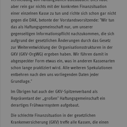
aber rein gar nichts mit der konkreten Finanzsituation
Sachse
einer einzelnen Kasse zu tun und richte sich schon gar nicht
Sachse
gegen die DAK, betonte der Vorstandsvorsitzende: "Wir tun
Anhal
das als Haftungsgemeinschaft nur, um unserer
gegenseitigen Informationspflicht nachzukommen, die sich
Schles
aufgrund der gesetzlichen Änderungen durch das Gesetz
Holst
zur Weiterentwicklung der Organisationsstrukturen in der
Thürin
GKV (GKV-OrgWG) ergeben haben. Wir führen damit in
abgespeckter Form etwas ein, was in anderen Kassenarten
schon lange praktiziert wird. Alle weiteren Spekulationen
entbehren nach den uns vorliegenden Daten jeder
Grundlage."
Im Übrigen hat auch der GKV-Spitzenverband als
Repräsentant der „großen" Haftungsgemeinschaft ein
derartiges Frühwarnsystem aufgebaut.
Die schlechte Finanzsituation in der gesetzlichen
Krankenversicherung (GKV) treffe alle Kassen, die einen