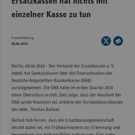
Ersatzkassen hat nichts mit
Bad
Württe
einzelner Kasse zu tun
Bayern
Berlin
Pressemitteilung
Seite
Breme
08.06.2010
auf
Seite
Hambu
X
per
Hessen
teilen
E-
Berlin, 08.06.2010 - Der Verband der Ersatzkassen e. V.
Meckle
Mail
(vdek) hat Spekulationen über die Finanzsituation der
Vorpo
teilen
Deutsche Angestellten-Krankenkasse (DAK)
zurückgewiesen. Die DAK habe im ersten Quartal 2010
Nieder
einen Überschuss erzielt. Dies zeige, dass der Haushalt der
Nordrh
DAK solide finanziert sei, erklärte der Vorstandsvorsitzende
Westfa
des vdek, Thomas Ballast.
Rheinl
Ballast hob hervor, dass die Ersatzkassengemeinschaft
Pfal
derzeit dabei sei, ein Frühwarnsystem zur Erkennung und
Saarla
Vermeidung von Haftungsfällen aufzubauen. Dies habe