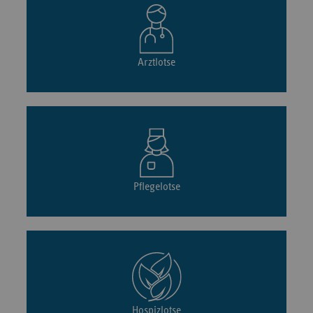
Arztlotse
Pflegelotse
Hospizlotse