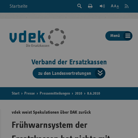
Suche
Seite
RSS
Startseite
Feed
einblenden
Drucken
abonni
Schrift
/
ausblenden
der
Menü
Seite
ändern
Verband der Ersatzkassen
zu den Landesvertretungen
Verband
der
Ersatzkass
Start
Presse
Pressemitteilungen
2010
8.6.2010
vd
vdek weist Spekulationen über DAK zurück
Bundes
Frühwarnsystem der