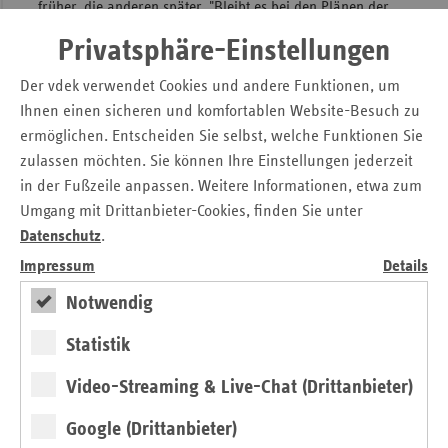
früher, die anderen später. "Bleibt es bei den Plänen der
Koalition, muss das erwartete Defizit in 2011 in Höhe von
Privatsphäre-Einstellungen
elf Milliarden Euro über weitere Zusatzbeiträge der
Versicherten gegenfinanziert werden. Spätestens dann
Der vdek verwendet Cookies und andere Funktionen, um
werden alle Kassen in Deutschland einen Zusatzbeitrag in
Ihnen einen sicheren und komfortablen Website-Besuch zu
Höhe von 15 bis 20 Euro erheben müssen."
ermöglichen. Entscheiden Sie selbst, welche Funktionen Sie
zulassen möchten. Sie können Ihre Einstellungen jederzeit
Kontakt
in der Fußzeile anpassen. Weitere Informationen, etwa zum
Umgang mit Drittanbieter-Cookies, finden Sie unter
Michaela Gottfried
Datenschutz
.
Askanischer Platz 1
10963 Berlin
Impressum
Details
Notwendig
Tel.: 0 30 / 2 69 31 – 12 00
Fax: 0 30 / 2 69 31 – 29 15
Statistik
E-Mail:
presse@vdek.com
Video-Streaming & Live-Chat (Drittanbieter)
Seitennavigation
Seitenleiste
Auf einen Blick
Google (Drittanbieter)
mit