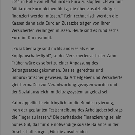
2011 in Höhe von elf Milliarden Euro zu stopfen. „Etwa fünf
Sachse
Milliarden Euro bleiben übrig, die über Zusatzbeiträge
finanziert werden müssen.“ Rein rechnerisch werden die
Sachse
Kassen dann acht Euro an Zusatzbeiträgen von ihren
Anhal
Versicherten verlangen müssen. Heute sind es rund sechs
Schles
Euro im Durchschnitt.
Holst
„Zusatzbeiträge sind nichts anderes als eine
Thürin
Kopfpauschale-light“, so der Versichertenvertreter Zahn.
Früher wäre es sofort zu einer Anpassung des
Beitragssatzes gekommen. Das sei gerechter und
unbürokratischer gewesen, da Arbeitgeber und Versicherte
gleichermaßen zur Verantwortung gezogen wurden und
der Sozialausgleich im Beitragssystem angelegt sei.
Zahn appellierte eindringlich an die Bundesregierung,
„von der geplanten Festschreibung des Arbeitgeberbeitrags
die Finger zu lassen.“ Die paritätische Finanzierung sei ein
hohes Gut, das für die notwendige soziale Balance in der
Gesellschaft sorge. „Für die ausufernden