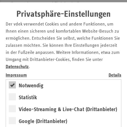
Kostensteigerungen und für krisenbedingte
Einnahmeausfälle dürfen nicht allein die Versicherten zur
Privatsphäre-Einstellungen
Verantwortung gezogen werden. Wir brauchen eine
nachhaltige Finanzierungsreform und einen vereinfachten
Der vdek verwendet Cookies und andere Funktionen, um
morbiditätsorientierten Risikostrukturausgleich.“
Ihnen einen sicheren und komfortablen Website-Besuch zu
ermöglichen. Entscheiden Sie selbst, welche Funktionen Sie
zulassen möchten. Sie können Ihre Einstellungen jederzeit
Kontakt
in der Fußzeile anpassen. Weitere Informationen, etwa zum
Umgang mit Drittanbieter-Cookies, finden Sie unter
Michaela Gottfried
Datenschutz
.
Askanischer Platz 1
10963 Berlin
Impressum
Details
Tel.: 0 30 / 2 69 31 – 12 00
Notwendig
Fax: 0 30 / 2 69 31 – 29 15
Statistik
E-Mail:
presse@vdek.com
Video-Streaming & Live-Chat (Drittanbieter)
Seitennavigation
Seitenleiste
Auf einen Blick
Google (Drittanbieter)
mit