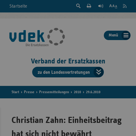
Suche
Seite
RSS
Startseite
Feed
einblenden
Drucken
abonni
Schrift
/
ausblenden
der
Menü
Seite
ändern
Verband der Ersatzkassen
zu den Landesvertretungen
Verband
der
Ersatzkass
Start
Presse
Pressemitteilungen
2010
29.6.2010
vd
Bundes
Christian Zahn: Einheitsbeitrag
hat sich nicht bewährt