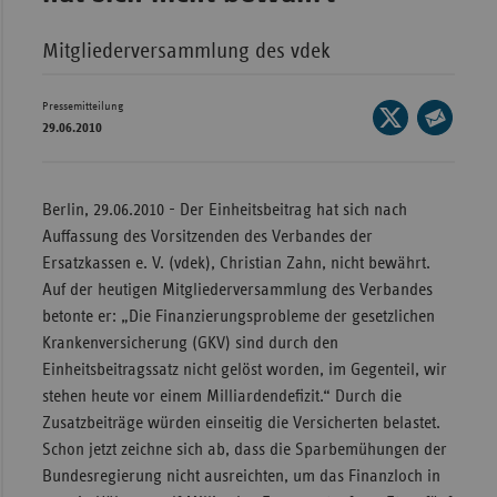
Bad
Württe
Mitgliederversammlung des vdek
Bayern
Pressemitteilung
Berlin
Seite
29.06.2010
auf
Breme
Seite
X
per
Hambu
teilen
E-
Berlin, 29.06.2010 - Der Einheitsbeitrag hat sich nach
Hessen
Mail
Auffassung des Vorsitzenden des Verbandes der
teilen
Meckle
Ersatzkassen e. V. (vdek), Christian Zahn, nicht bewährt.
Vorpo
Auf der heutigen Mitgliederversammlung des Verbandes
betonte er: „Die Finanzierungsprobleme der gesetzlichen
Nieder
Krankenversicherung (GKV) sind durch den
Nordrh
Einheitsbeitragssatz nicht gelöst worden, im Gegenteil, wir
Westfa
stehen heute vor einem Milliardendefizit.“ Durch die
Zusatzbeiträge würden einseitig die Versicherten belastet.
Rheinl
Schon jetzt zeichne sich ab, dass die Sparbemühungen der
Pfal
Bundesregierung nicht ausreichten, um das Finanzloch in
Saarla