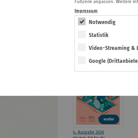
weiteren
Fußzeile anpassen. Weitere In
Informationen
Kontakt und Anfahrt
Impressum
Der vdek
Notwendig
Karriere
Die GKV
Statistik
Video-Streaming & L
ersatzkasse magazin.
Google (Drittanbiete
ePaper
weiter
4. Ausgabe 2026