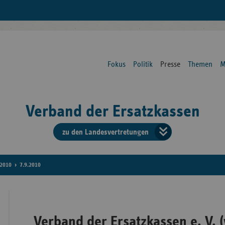
Fokus
Politik
Presse
Themen
M
Verband der Ersatzkassen
zu den Landesvertretungen
Verban
der
2010
7.9.2010
Ersatzk
vd
Verband der Ersatzkassen e. V. (
Bundes