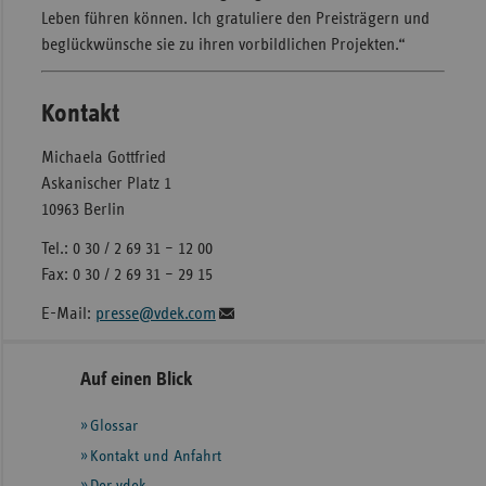
Leben führen können. Ich gratuliere den Preisträgern und
beglückwünsche sie zu ihren vorbildlichen Projekten.“
Kontakt
Michaela Gottfried
Askanischer Platz 1
10963 Berlin
Tel.: 0 30 / 2 69 31 – 12 00
Fax: 0 30 / 2 69 31 – 29 15
E-Mail:
presse@vdek.com
Seitennavigation
Seitenleiste
Auf einen Blick
mit
Glossar
weiteren
Informationen
Kontakt und Anfahrt
Der vdek