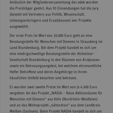
Anlässlich der Mitgliederversammlung des vdek wurden
Sachse
die Preisträger geehrt. Aus 93 Einsendungen hat die Jury
(besetzt mit Vertretern aus Politik, Wissenschaft,
Sachse
Leistungserbringern und Ersatzkassen) vier Projekte
Anhal
ausgewählt.
Schles
Der erste Preis im Wert von 10.000 Euro geht an eine
Holst
Beratungsstelle für Menschen mit Demenz in Strausberg im
Thürin
Land Brandenburg. Bei dem Projekt handelt es sich um
eine niedrigschwellige Beratungsstelle der Alzheimer-
Gesellschaft Brandenburg in den Räumen von Arztpraxen
sowie ein Betreuungsangebot, bei welchem ehrenamtliche
Helfer Betroffene und deren Angehörige in ihrem
häuslichen Umfeld besuchen und betreuen.
Es wurden zwei zweite Preise im Wert von je 4.500 Euro
vergeben: An das Projekt „NADiA – Neue Aktionsräume für
Menschen mit Demenz“ aus Köln (Nordrhein-Westfalen)
und an das Wohnprojekt „näherdran“ aus dem Landkreis
Meißen (Sachsen). Beim Projekt NADiA handelt es sich um