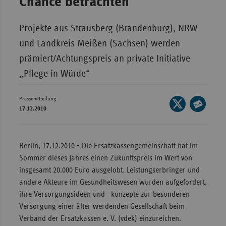
Chance betrachten
Bad
Württe
Projekte aus Strausberg (Brandenburg), NRW
Bayern
und Landkreis Meißen (Sachsen) werden
Berlin
prämiert/Achtungspreis an private Initiative
Breme
„Pflege in Würde“
Hambu
Pressemitteilung
Hessen
Seite
17.12.2010
auf
Seite
Meckle
X
per
Vorpo
teilen
E-
Berlin, 17.12.2010 - Die Ersatzkassengemeinschaft hat im
Nieder
Mail
Sommer dieses Jahres einen Zukunftspreis im Wert von
Nordrh
teilen
insgesamt 20.000 Euro ausgelobt. Leistungserbringer und
Westfa
andere Akteure im Gesundheitswesen wurden aufgefordert,
Rheinl
ihre Versorgungsideen und –konzepte zur besonderen
Pfal
Versorgung einer älter werdenden Gesellschaft beim
Verband der Ersatzkassen e. V. (vdek) einzureichen.
Saarla