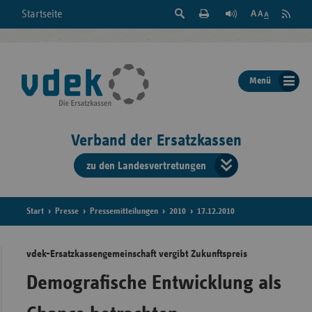
Suche
Seite
RSS
Startseite
Feed
einblenden
Drucken
abonni
Schrift
/
ausblenden
der
Menü
Seite
ändern
Verband der Ersatzkassen
zu den Landesvertretungen
Verband
der
Ersatzkass
Start
Presse
Pressemitteilungen
2010
17.12.2010
vd
vdek-Ersatzkassengemeinschaft vergibt Zukunftspreis
Bundes
Demografische Entwicklung als