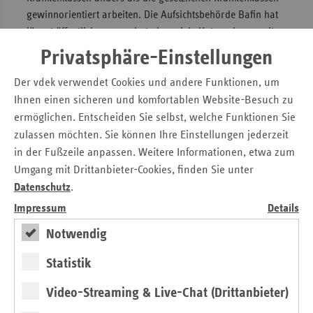
gewinnorientiert arbeiten. Die Aufsichtsbehörde Bafin hat
jüngst öffentlich angemahnt, dass viele Unternehmen mit
Maklern und Vermittlern zusammenarbeiten, die „offenbar
Privatsphäre-Einstellungen
aus Profitstreben die Qualität der Beratung“
vernachlässigten und völlig überzogene Provisionen
Der vdek verwendet Cookies und andere Funktionen, um
kassierten. Zielgruppe dieser Machenschaften seien primär
Ihnen einen sicheren und komfortablen Website-Besuch zu
junge und gesunde Gutverdiener, mahnt die Behörde.
ermöglichen. Entscheiden Sie selbst, welche Funktionen Sie
„Diese Warnungen sollten ernst genommen werden“, so
zulassen möchten. Sie können Ihre Einstellungen jederzeit
Ballast abschließend. „Bevor irgendein Vertrag
in der Fußzeile anpassen. Weitere Informationen, etwa zum
unterzeichnet wird, sollten sich die Versicherten einen Rat
Umgang mit Drittanbieter-Cookies, finden Sie unter
von ihrer gesetzlichen Krankenkasse oder der
Datenschutz
.
Verbraucherzentrale einholen.“
Impressum
Details
Kontakt
Notwendig
Statistik
Michaela Gottfried
Askanischer Platz 1
Video-Streaming & Live-Chat (Drittanbieter)
10963 Berlin