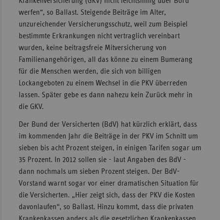
Krankenversicherung (GKV) nicht leichtsinnig über Bord
werfen“, so Ballast. Steigende Beiträge im Alter,
Sachse
unzureichender Versicherungsschutz, weil zum Beispiel
Sachse
bestimmte Erkrankungen nicht vertraglich vereinbart
Anhal
wurden, keine beitragsfreie Mitversicherung von
Schles
Familienangehörigen, all das könne zu einem Bumerang
Holst
für die Menschen werden, die sich von billigen
Lockangeboten zu einem Wechsel in die PKV überreden
Thürin
lassen. Später gebe es dann nahezu kein Zurück mehr in
die GKV.
Der Bund der Versicherten (BdV) hat kürzlich erklärt, dass
im kommenden Jahr die Beiträge in der PKV im Schnitt um
sieben bis acht Prozent steigen, in einigen Tarifen sogar um
35 Prozent. In 2012 sollen sie - laut Angaben des BdV -
dann nochmals um sieben Prozent steigen. Der BdV-
Vorstand warnt sogar vor einer dramatischen Situation für
die Versicherten. „Hier zeigt sich, dass der PKV die Kosten
davonlaufen“, so Ballast. Hinzu kommt, dass die privaten
Krankenkassen anders als die gesetzlichen Krankenkassen