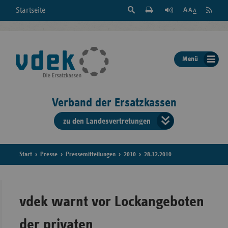
Suche
Seite
RSS
Startseite
Feed
einblenden
Drucken
abonni
Schrift
/
ausblenden
der
Menü
Seite
ändern
Verband der Ersatzkassen
zu den Landesvertretungen
Verband
der
Ersatzkass
Start
Presse
Pressemitteilungen
2010
28.12.2010
vd
Bundes
vdek warnt vor Lockangeboten
der privaten