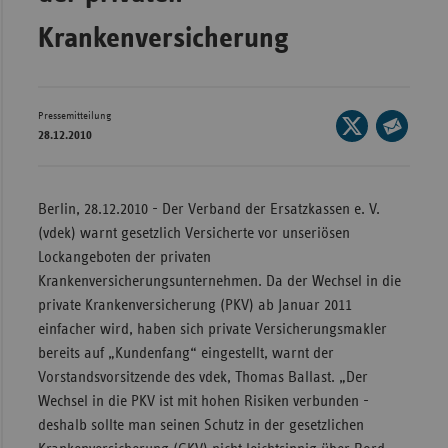
Bad
Württe
Krankenversicherung
Bayern
Berlin
Pressemitteilung
Seite
Breme
28.12.2010
auf
Seite
Hambu
X
per
teilen
Hessen
E-
Berlin, 28.12.2010 - Der Verband der Ersatzkassen e. V.
Mail
(vdek) warnt gesetzlich Versicherte vor unseriösen
Meckle
teilen
Lockangeboten der privaten
Vorpo
Krankenversicherungsunternehmen. Da der Wechsel in die
Nieder
private Krankenversicherung (PKV) ab Januar 2011
Nordrh
einfacher wird, haben sich private Versicherungsmakler
Westfa
bereits auf „Kundenfang“ eingestellt, warnt der
Vorstandsvorsitzende des vdek, Thomas Ballast. „Der
Rheinl
Wechsel in die PKV ist mit hohen Risiken verbunden -
Pfal
deshalb sollte man seinen Schutz in der gesetzlichen
Saarla