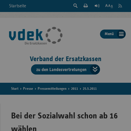
Suche
Seite
RSS
Startseite
Feed
einblenden
Drucken
abonni
Schrift
/
ausblenden
der
Menü
Seite
ändern
Verband der Ersatzkassen
zu den Landesvertretungen
Verband
der
Ersatzkass
Start
Presse
Pressemitteilungen
2011
25.5.2011
vd
Bundes
Bei der Sozialwahl schon ab 16
wählen