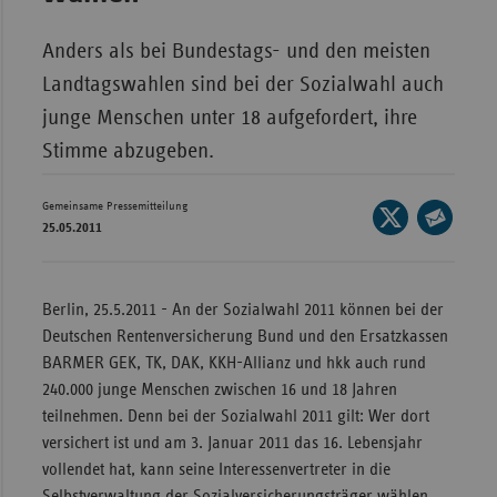
Bad
Württe
Anders als bei Bundestags- und den meisten
Bayern
Landtagswahlen sind bei der Sozialwahl auch
Berlin
junge Menschen unter 18 aufgefordert, ihre
Breme
Stimme abzugeben.
Hambu
Gemeinsame Pressemitteilung
Seite
Hessen
25.05.2011
auf
Seite
Meckle
X
per
Vorpo
teilen
E-
Berlin, 25.5.2011 - An der Sozialwahl 2011 können bei der
Nieder
Mail
Deutschen Rentenversicherung Bund und den Ersatzkassen
teilen
Nordrh
BARMER GEK, TK, DAK, KKH-Allianz und hkk auch rund
Westfa
240.000 junge Menschen zwischen 16 und 18 Jahren
teilnehmen. Denn bei der Sozialwahl 2011 gilt: Wer dort
Rheinl
versichert ist und am 3. Januar 2011 das 16. Lebensjahr
Pfal
vollendet hat, kann seine Interessenvertreter in die
Saarla
Selbstverwaltung der Sozialversicherungsträger wählen.