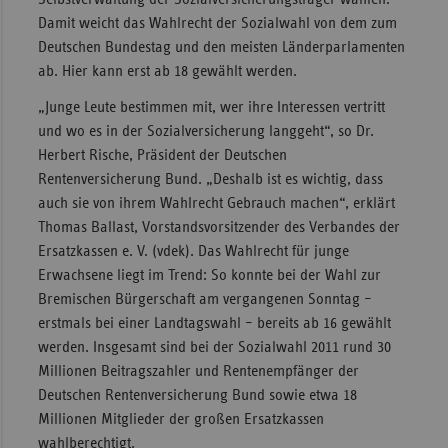
Damit weicht das Wahlrecht der Sozialwahl von dem zum
Sachse
Deutschen Bundestag und den meisten Länderparlamenten
Sachse
ab. Hier kann erst ab 18 gewählt werden.
Anhal
„Junge Leute bestimmen mit, wer ihre Interessen vertritt
Schles
und wo es in der Sozialversicherung langgeht“, so Dr.
Holst
Herbert Rische, Präsident der Deutschen
Thürin
Rentenversicherung Bund. „Deshalb ist es wichtig, dass
auch sie von ihrem Wahlrecht Gebrauch machen“, erklärt
Thomas Ballast, Vorstandsvorsitzender des Verbandes der
Ersatzkassen e. V. (vdek). Das Wahlrecht für junge
Erwachsene liegt im Trend: So konnte bei der Wahl zur
Bremischen Bürgerschaft am vergangenen Sonntag –
erstmals bei einer Landtagswahl – bereits ab 16 gewählt
werden. Insgesamt sind bei der Sozialwahl 2011 rund 30
Millionen Beitragszahler und Rentenempfänger der
Deutschen Rentenversicherung Bund sowie etwa 18
Millionen Mitglieder der großen Ersatzkassen
wahlberechtigt.