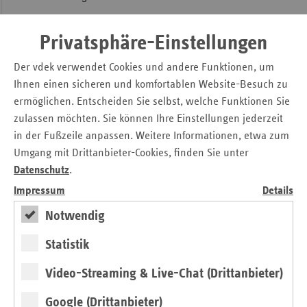
Die Sozialwahl ist eine reine Briefwahl und für die Wähler
portofrei. Spätestens am 1. Juni 2011 muss der ausgefüllte
Privatsphäre-Einstellungen
Stimmzettel bei dem jeweiligen Sozialversicherungsträger
Der vdek verwendet Cookies und andere Funktionen, um
eingegangen sein. Wer wahlberechtigt ist und noch keine
Ihnen einen sicheren und komfortablen Website-Besuch zu
Wahlunterlagen erhalten hat, kann diese jetzt noch bei
ermöglichen. Entscheiden Sie selbst, welche Funktionen Sie
seinem Sozialversicherungsträger anfordern. Aktuelle
zulassen möchten. Sie können Ihre Einstellungen jederzeit
Informationen zur Sozialwahl gibt es auf
in der Fußzeile anpassen. Weitere Informationen, etwa zum
www.sozialwahl.de
im Internet sowie bei Facebook und
Twitter unter
www.facebook.com/sozialwahl2011
und
Umgang mit Drittanbieter-Cookies, finden Sie unter
www.twitter.com/sozialwahl_2011
.
Datenschutz
.
Impressum
Details
Kontakt
Notwendig
Infobüro Sozialwahl 2011
Statistik
Telefon: 030 24086-616
Video-Streaming & Live-Chat (Drittanbieter)
E-Mail: info@sozialwahl.de
Google (Drittanbieter)