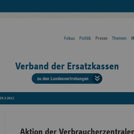
Fokus
Politik
Presse
Themen
M
Verband der Ersatzkassen
zu den Landesvertretungen
Verban
der
29.3.2012
Ersatzk
vd
Aktion der Verbraucherzentrale
Bundes