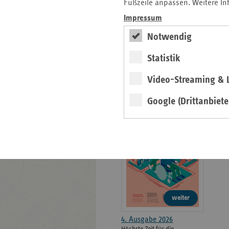
weiteren
Fußzeile anpassen. Weitere In
Informationen
Kontakt und Anfahrt
Impressum
Der vdek
Notwendig
Karriere
Die GKV
Statistik
Video-Streaming & L
ersatzkasse magazin.
Google (Drittanbiete
ePaper
weiter
4. Ausgabe 2026