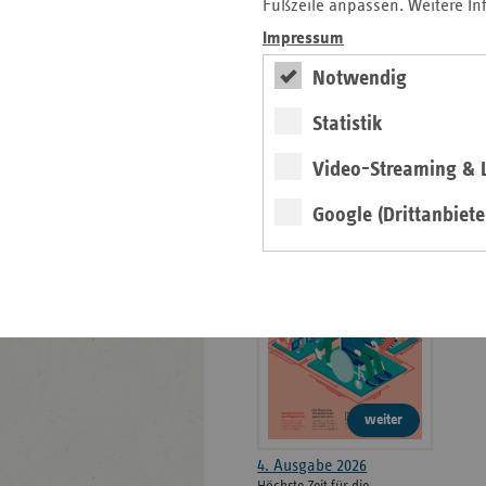
weiteren
Fußzeile anpassen. Weitere In
Informationen
Kontakt und Anfahrt
Impressum
Der vdek
Notwendig
Karriere
Die GKV
Statistik
Video-Streaming & L
ersatzkasse magazin.
Google (Drittanbiete
ePaper
weiter
4. Ausgabe 2026