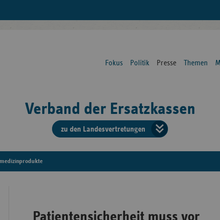
Fokus
Politik
Presse
Themen
M
Verband der Ersatzkassen
zu den Landesvertretungen
Verban
der
medizinprodukte
Ersatzk
vd
Patientensicherheit muss vor
Bundes