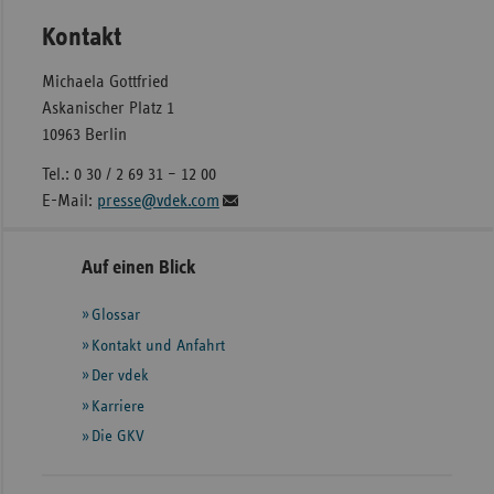
Kontakt
Michaela Gottfried
Askanischer Platz 1
10963 Berlin
Tel.: 0 30 / 2 69 31 – 12 00
E-Mail:
presse@vdek.com
Seitennavigation
Seitenleiste
Auf einen Blick
mit
Glossar
weiteren
Informationen
Kontakt und Anfahrt
Der vdek
Karriere
Die GKV