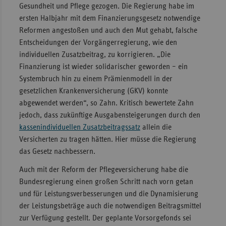
Gesundheit und Pflege gezogen. Die Regierung habe im
Sachse
ersten Halbjahr mit dem Finanzierungsgesetz notwendige
Reformen angestoßen und auch den Mut gehabt, falsche
Sachse
Entscheidungen der Vorgängerregierung, wie den
Anhal
individuellen Zusatzbeitrag, zu korrigieren. „Die
Schles
Finanzierung ist wieder solidarischer geworden – ein
Holst
Systembruch hin zu einem Prämienmodell in der
Thürin
gesetzlichen Krankenversicherung (GKV) konnte
abgewendet werden“, so Zahn. Kritisch bewertete Zahn
jedoch, dass zukünftige Ausgabensteigerungen durch den
kassenindividuellen Zusatzbeitragssatz
allein die
Versicherten zu tragen hätten. Hier müsse die Regierung
das Gesetz nachbessern.
Auch mit der Reform der Pflegeversicherung habe die
Bundesregierung einen großen Schritt nach vorn getan
und für Leistungsverbesserungen und die Dynamisierung
der Leistungsbeträge auch die notwendigen Beitragsmittel
zur Verfügung gestellt. Der geplante Vorsorgefonds sei