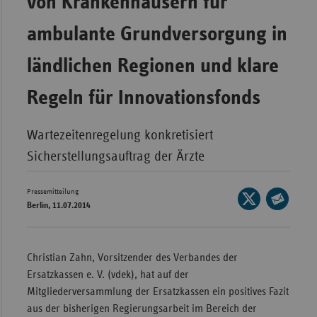
von Krankenhäusern für
Bad
Württe
ambulante Grundversorgung in
Bayern
ländlichen Regionen und klare
Berlin
Regeln für Innovationsfonds
Breme
Hambu
Wartezeitenregelung konkretisiert
Hessen
Sicherstellungsauftrag der Ärzte
Meckle
Vorpo
Pressemitteilung
Seite
Berlin, 11.07.2014
Nieder
auf
Seite
X
Nordrh
per
teilen
Westfa
E-
Christian Zahn, Vorsitzender des Verbandes der
Mail
Rheinl
Ersatzkassen e. V. (vdek), hat auf der
teilen
Pfal
Mitgliederversammlung der Ersatzkassen ein positives Fazit
aus der bisherigen Regierungsarbeit im Bereich der
Saarla