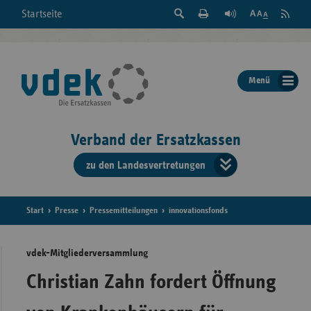
Suche
Seite
RSS
Startseite
Feed
einblenden
Drucken
abonni
Schrift
/
ausblenden
der
Menü
Seite
ändern
Verband der Ersatzkassen
zu den Landesvertretungen
Verband
der
Ersatzkass
Start
Presse
Pressemitteilungen
innovationsfonds
vd
vdek-Mitgliederversammlung
Bundes
Christian Zahn fordert Öffnung