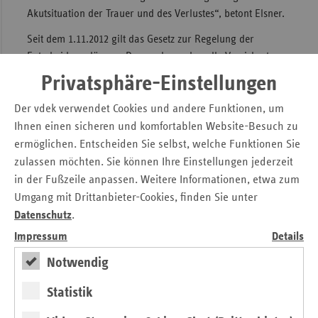
Akutsituation der Trauer und des Verlustes“, betont Elsner.
Seit dem 1.11.2012 gilt das Gesetz zur Regelung der
Entscheidungslösung. Demnach werden alle Versicherten
über 16 Jahre in einem festgelegten Verfahren von ihrer
Privatsphäre-Einstellungen
Krankenkasse über die Organspende informiert und
regelmäßig aufgefordert, eine persönliche Erklärung
Der vdek verwendet Cookies und andere Funktionen, um
abzugeben, ob sie einer Organ- bzw. Gewebespende
Ihnen einen sicheren und komfortablen Website-Besuch zu
zustimmen, nicht zustimmen oder sich nicht erklären
ermöglichen. Entscheiden Sie selbst, welche Funktionen Sie
möchten. Die Entscheidung ist freiwillig und kann vom
zulassen möchten. Sie können Ihre Einstellungen jederzeit
Versicherten auf dem versandten Organspendeausweis
in der Fußzeile anpassen. Weitere Informationen, etwa zum
dokumentiert werden. Die Entscheidung wird von der
Umgang mit Drittanbieter-Cookies, finden Sie unter
jeweiligen Krankenkasse nicht gespeichert und kann vom
Datenschutz
.
Versicherten jederzeit geändert werden.
Impressum
Details
Der vdek hat einen umfangreichen
Fragen- und Antworten-
Notwendig
Katalog rund um das Thema Organspende
verfasst.
Statistik
Pressemitteilung