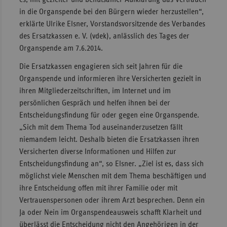
in die Organspende bei den Bürgern wieder herzustellen“,
Sachse
erklärte Ulrike Elsner, Vorstandsvorsitzende des Verbandes
Sachse
des Ersatzkassen e. V. (vdek), anlässlich des Tages der
Anhal
Organspende am 7.6.2014.
Schles
Die Ersatzkassen engagieren sich seit Jahren für die
Holst
Organspende und informieren ihre Versicherten gezielt in
Thürin
ihren Mitgliederzeitschriften, im Internet und im
persönlichen Gespräch und helfen ihnen bei der
Entscheidungsfindung für oder gegen eine Organspende.
„Sich mit dem Thema Tod auseinanderzusetzen fällt
niemandem leicht. Deshalb bieten die Ersatzkassen ihren
Versicherten diverse Informationen und Hilfen zur
Entscheidungsfindung an“, so Elsner. „Ziel ist es, dass sich
möglichst viele Menschen mit dem Thema beschäftigen und
ihre Entscheidung offen mit ihrer Familie oder mit
Vertrauenspersonen oder ihrem Arzt besprechen. Denn ein
Ja oder Nein im Organspendeausweis schafft Klarheit und
überlässt die Entscheidung nicht den Angehörigen in der