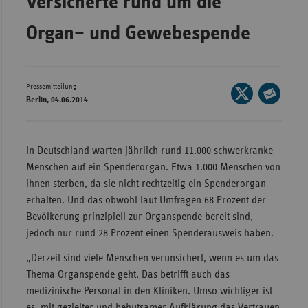
Versicherte rund um die
Bad
Württe
Organ– und Gewebespende
Bayern
Berlin
Pressemitteilung
Seite
Breme
Berlin, 04.06.2014
auf
Seite
Hambu
X
per
Hessen
teilen
E-
In Deutschland warten jährlich rund 11.000 schwerkranke
Meckle
Mail
Menschen auf ein Spenderorgan. Etwa 1.000 Menschen von
Vorpo
teilen
ihnen sterben, da sie nicht rechtzeitig ein Spenderorgan
erhalten. Und das obwohl laut Umfragen 68 Prozent der
Nieder
Bevölkerung prinzipiell zur Organspende bereit sind,
Nordrh
jedoch nur rund 28 Prozent einen Spenderausweis haben.
Westfa
„Derzeit sind viele Menschen verunsichert, wenn es um das
Rheinl
Thema Organspende geht. Das betrifft auch das
Pfal
medizinische Personal in den Kliniken. Umso wichtiger ist
Saarla
es, mit gezielter und behutsamer Aufklärung das Vertrauen