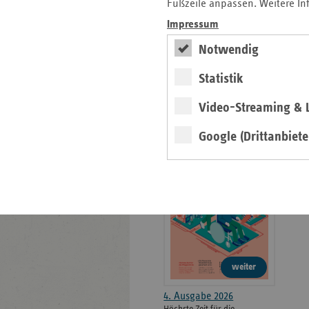
weiteren
Fußzeile anpassen. Weitere In
Informationen
Kontakt und Anfahrt
Impressum
Der vdek
Notwendig
Karriere
Die GKV
Statistik
Video-Streaming & L
ersatzkasse magazin.
Google (Drittanbiete
ePaper
weiter
4. Ausgabe 2026