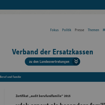
Fokus
Politik
Presse
Themen
M
Verband der Ersatzkassen
zu den Landesvertretungen
Verban
der
Beruf und Familie
Ersatzk
Zertifikat „audit berufundfamilie“ 2015
vd
Bundes