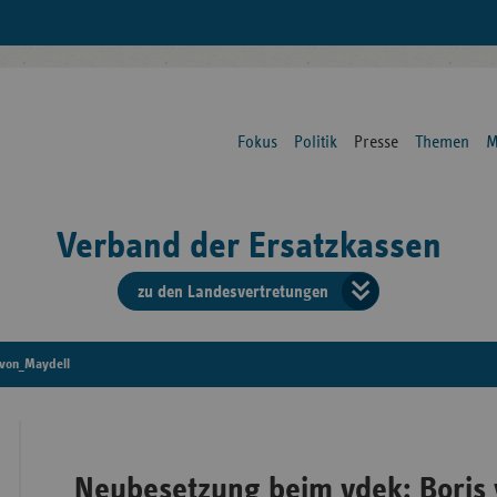
Fokus
Politik
Presse
Themen
M
Verband der Ersatzkassen
zu den Landesvertretungen
Verban
der
von_Maydell
Ersatzk
vd
Neubesetzung beim vdek: Boris 
Bundes