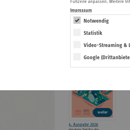
weiteren
Fußzeile anpassen. Weitere In
Informationen
Kontakt und Anfahrt
Impressum
Der vdek
Notwendig
Karriere
Die GKV
Statistik
Video-Streaming & L
ersatzkasse magazin.
Google (Drittanbiete
ePaper
weiter
4. Ausgabe 2026