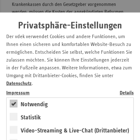
Krankenkassen durch den Gesetzgeber vorgenommen
werden, müssen die Kosten der angekündigten Reformen
(z. B. für Pflegepersonal) zunächst seriös abgeschätzt
Privatsphäre-Einstellungen
werden. Etwaige Eingriffe müssen zwingend flankiert
werden mit einer zeitgleichen Reform des Morbi-RSA.
Der vdek verwendet Cookies und andere Funktionen, um
Ansonsten werden sich die bestehenden
Ihnen einen sicheren und komfortablen Website-Besuch zu
Wettbewerbsverzerrungen bei den Krankenkassen weiter
ermöglichen. Entscheiden Sie selbst, welche Funktionen Sie
verschärfen.“
zulassen möchten. Sie können Ihre Einstellungen jederzeit
in der Fußzeile anpassen. Weitere Informationen, etwa zum
Umgang mit Drittanbieter-Cookies, finden Sie unter
Pressemitteilung zum Download
Datenschutz
.
GKV-VEG: vdek zum Referentenentwurf eines „GKV-
Versichertenentlastungsgesetzes“
Impressum
Details
Notwendig
Kontakt
Statistik
Michaela Gottfried
Video-Streaming & Live-Chat (Drittanbieter)
Askanischer Platz 1