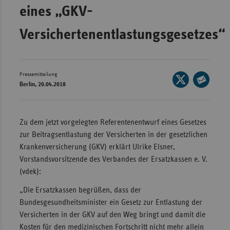
Bad
eines „GKV-
Württe
Versichertenentlastungsgesetzes“
Bayern
Berlin
Breme
Pressemitteilung
Seite
Berlin, 20.04.2018
Hambu
auf
Seite
X
Hessen
per
teilen
E-
Meckle
Zu dem jetzt vorgelegten Referentenentwurf eines Gesetzes
Mail
Vorpo
zur Beitragsentlastung der Versicherten in der gesetzlichen
teilen
Krankenversicherung (GKV) erklärt Ulrike Elsner,
Nieder
Vorstandsvorsitzende des Verbandes der Ersatzkassen e. V.
Nordrh
(vdek):
Westfa
„Die Ersatzkassen begrüßen, dass der
Rheinl
Bundesgesundheitsminister ein Gesetz zur Entlastung der
Pfal
Versicherten in der GKV auf den Weg bringt und damit die
Kosten für den medizinischen Fortschritt nicht mehr allein
Saarla