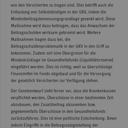
von den Versicherten zu tragen sind. Dies betrifft auch die
Sachse
Entlastung von Selbstständigen in der GKV, indem die
Sachse
Mindestbeitragsbemessungsgrundlage gesenkt wird. Diese
Anhal
Maßnahme wird dazu beitragen, dass das Anwachsen der
Beitragsschulden wirksam gebremst wird. Weitere
Schles
Maßnahmen tragen dazu bei, die
Holst
Beitragsschuldenproblematik in der GKV in den Griff zu
Thürin
bekommen. Zudem soll eine Obergrenze für die
Mindestrücklage im Gesundheitsfonds (Liquiditätsreserve)
eingeführt werden. Dies ist richtig, weil so überschüssige
Finanzmittel im Fonds abgebaut und für die Versorgung
der gesetzlich Versicherten zur Verfügung stehen.
Der Gesetzentwurf sieht ferner vor, dass die Krankenkassen
verpflichtet werden, Überschüsse in einer bestimmten Zeit
abzubauen, den Zusatzbeitrag abzusenken bzw.
gegebenenfalls Überschüsse in den Gesundheitsfonds
zurückzuführen. Dies ist eine politische Entscheidung. Bevor
jedoch Eingriffe in die Beitragssatzgestaltung der