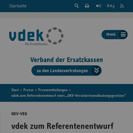
Suche
Seite
RSS
Startseite
Feed
einblenden
Drucken
abonni
Schrift
/
ausblenden
der
Menü
Seite
ändern
Verband der Ersatzkassen
zu den Landesvertretungen
Verband
der
Ersatzkass
Start
Presse
Pressemitteilungen
vdek zum Referentenentwurf eines „GKV-Versichertenentlastungsgesetzes“
vd
GKV-VEG
Bundes
vdek zum Referentenentwurf