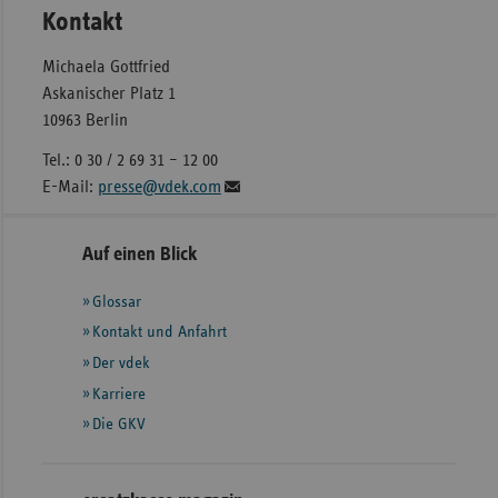
Kontakt
Michaela Gottfried
Askanischer Platz 1
10963 Berlin
Tel.: 0 30 / 2 69 31 – 12 00
E-Mail:
presse@vdek.com
Seitennavigation
Seitenleiste
Auf einen Blick
mit
Glossar
weiteren
Informationen
Kontakt und Anfahrt
Der vdek
Karriere
Die GKV