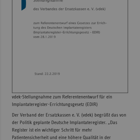
Sachse
Sachse
Anhal
Schles
Holst
Thürin
vdek-Stellungnahme zum Referentenentwurf für ein
Implantateregister-Errichtungsgesetz (EDIR)
Der Verband der Ersatzkassen e. V. (vdek) begrüßt das von
der Politik geplante Deutsche Implantateregister. „Das
Register ist ein wichtiger Schritt für mehr
Patientensicherheit und eine höhere Qualität in der