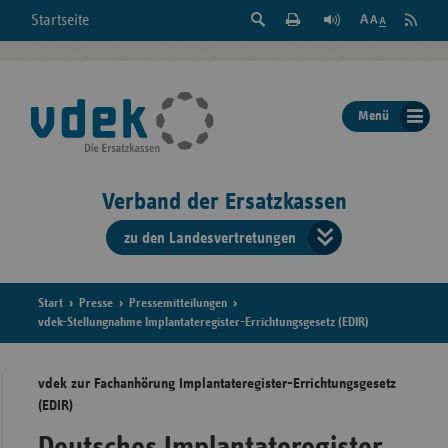
Suche
Seite
RSS
Startseite
Feed
einblenden
Drucken
abonni
Schrift
/
ausblenden
der
Menü
Seite
ändern
Verband der Ersatzkassen
zu den Landesvertretungen
Verband
der
Ersatzkass
Start
Presse
Pressemitteilungen
vdek-Stellungnahme Implantateregister-Errichtungsgesetz (EDIR)
vd
vdek zur Fachanhörung Implantateregister-Errichtungsgesetz
Bundes
(EDIR)
Deutsches Implantateregister