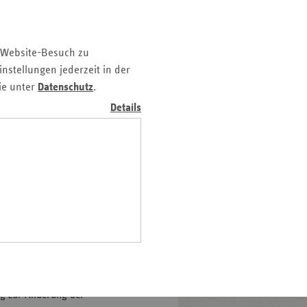
z
nd
 Website-Besuch zu
n
nstellungen jederzeit in der
n-
ie unter
Datenschutz
.
t
 zum
aktuellen politischen
Details
wig-
bersicht der Stellungnahmen
ein
gen
 Sie hier.
2017 - 26.10.2021
en-Verordnung (PpUGV)
ng zur Änderung der