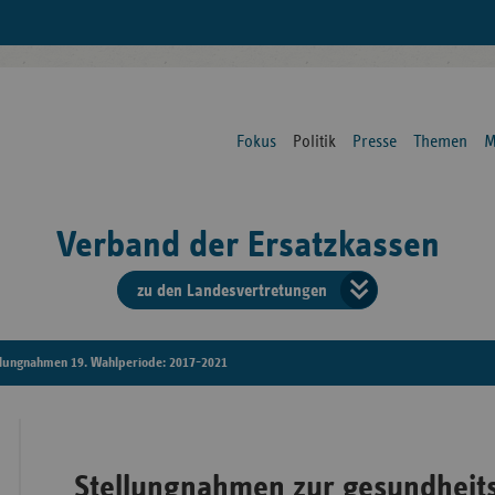
Fokus
Politik
Presse
Themen
M
Verband der Ersatzkassen
zu den Landesvertretungen
Verban
der
llungnahmen 19. Wahlperiode: 2017-2021
Ersatzk
vd
Stellungnahmen zur gesundheits
Bundes