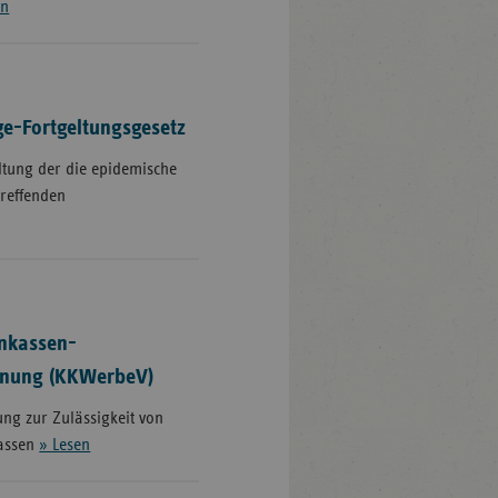
en
e-Fortgeltungsgesetz
ltung der die epidemische
treffenden
nkassen-
nung (KKWerbeV)
ng zur Zulässigkeit von
assen
» Lesen