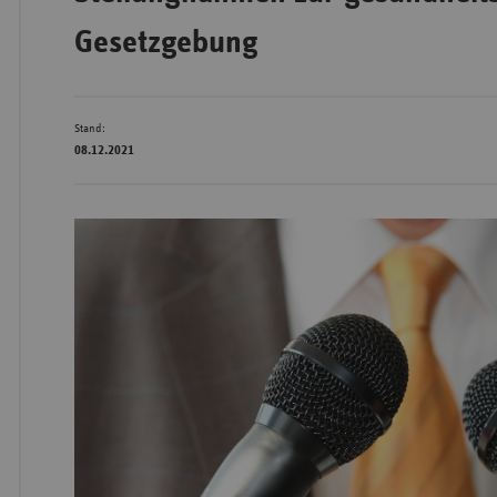
Gesetzgebung
Bad
Württe
Stand:
Bayern
08.12.2021
Berlin
Breme
Hambu
Hessen
Meckle
Vorpo
Nieder
Nordrh
Westfa
Rheinl