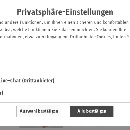
Pfal
Privatsphäre-Einstellungen
Saarla
nd andere Funktionen, um Ihnen einen sicheren und komfortablen
Sachse
elbst, welche Funktionen Sie zulassen möchten. Sie können Ihre Ei
Sachse
formationen, etwa zum Umgang mit Drittanbieter-Cookies, finden S
Anhal
Der Verband der Ersatzkassen bezieht regelmäßig Stellung
Schles
Geschehen im Deutschen Bundestag
. Hier finden Sie eine Ü
Holst
und Bewertungen aus der 19. Legislaturperiode.
Thürin
» Zu den vdek-Stellungnahmen der 18. Wahlperiode gelangen
ive-Chat (Drittanbieter)
Stellungnahmen 19. Wahlperiode: 24.10.
r)
2. Stellungnahme zur
Auswahl bestätigen
Alle bestätigen
Pflegepersonaluntergrenz
Referentenentwurf der Verordnu