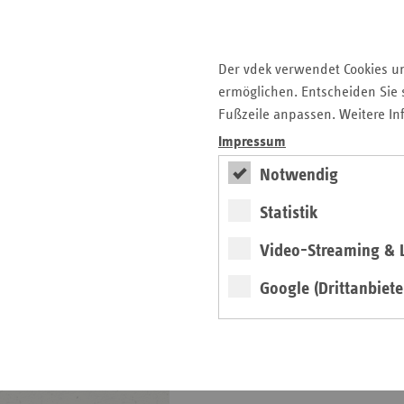
ersatzkasse magazin.
Der vdek verwendet Cookies u
ermöglichen. Entscheiden Sie s
ePaper
Fußzeile anpassen. Weitere In
Impressum
Notwendig
Statistik
Video-Streaming & L
weiter
Google (Drittanbiete
4. Ausgabe 2026
Höchste Zeit für die
Pflegereform
Pflege