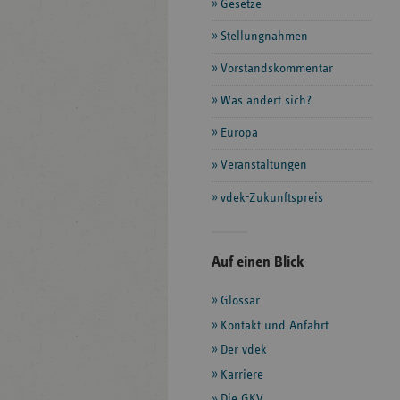
Gesetze
Stellungnahmen
Vorstandskommentar
Was ändert sich?
Europa
Veranstaltungen
vdek-Zukunftspreis
Seitenleiste
Auf einen Blick
mit
Glossar
weiteren
Informationen
Kontakt und Anfahrt
Der vdek
Karriere
Die GKV