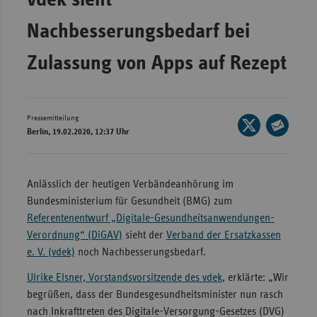
Bad
Württe
Nachbesserungsbedarf bei
Bayern
Zulassung von Apps auf Rezept
Berlin
Breme
Hambu
Pressemitteilung
Seite
Berlin, 19.02.2020, 12:37 Uhr
auf
Hessen
Seite
X
per
Meckle
teilen
E-
Vorpo
Anlässlich der heutigen Verbändeanhörung im
Mail
Bundesministerium für Gesundheit (BMG) zum
Nieder
teilen
Referentenentwurf „Digitale-Gesundheitsanwendungen-
Nordrh
Verordnung“ (DiGAV)
sieht der
Verband der Ersatzkassen
Westfa
e. V. (vdek)
noch Nachbesserungsbedarf.
Rheinl
Ulrike Elsner, Vorstandsvorsitzende des vdek
, erklärte: „Wir
Pfal
begrüßen, dass der Bundesgesundheitsminister nun rasch
nach Inkrafttreten des Digitale-Versorgung-Gesetzes (DVG)
Saarla