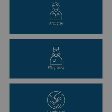
Arztlotse
Pflegelotse
Hospizlotse