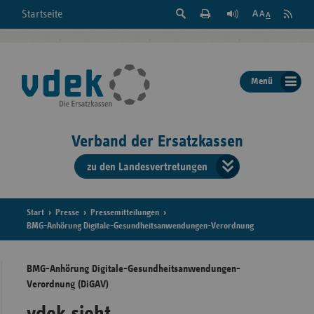
Suche
Seite
RSS
Startseite
Feed
einblenden
Drucken
abonni
Schrift
/
ausblenden
der
Menü
Seite
ändern
Verband der Ersatzkassen
zu den Landesvertretungen
Verband
der
Ersatzkass
Start
Presse
Pressemitteilungen
BMG-Anhörung Digitale-Gesundheitsanwendungen-Verordnung
vd
BMG-Anhörung Digitale-Gesundheitsanwendungen-
Bundes
Verordnung (DiGAV)
vdek sieht