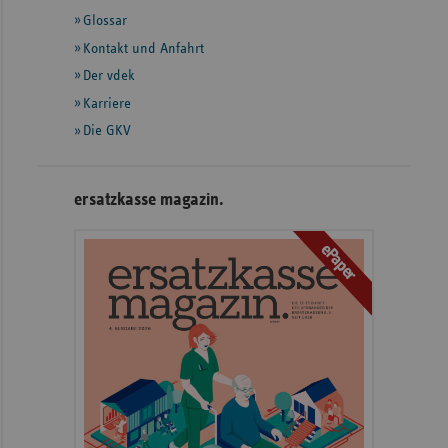
mit
Glossar
weiteren
Informationen
Kontakt und Anfahrt
Der vdek
Karriere
Die GKV
ersatzkasse magazin.
ePaper