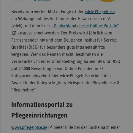
Sachse
Bereits zum vierten Mal in Folge ist der
vdek-Pflegelotse
,
Sachse
ein Webangebot des Verbandes der Ersatzkassen e. V.
Anhal
(vdek), mit dem Preis
„Deutschlands beste Online-Portale“
ausgezeichnet worden. Der Preis wird jährlich vom
Schles
Fernsehsender ntv und dem Deutschen Institut für Service-
Holst
Qualität (DISQ) für besonders gute Internetauftritte
Thürin
vergeben. Wer das Rennen macht, bestimmen die
Verbraucher. In einer Onlinebefragung haben ntv und DISQ
gut 40.000 Bewertungen von Online Portalen in 53
Kategorien eingeholt. Der vdek-Pflegelotse erhielt den
Award in der Kategorie „Vergleichsportale Pflegedienste &
Pflegeheime“.
Informationsportal zu
Pflegeeinrichtungen
www.pflegelotse.de
bietet Hilfe bei der Suche nach einer