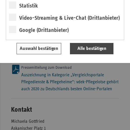
„sehr gut zugänglich“).
Statistik
Der Pflegelotse wird mittlerweile auch von den
Video-Streaming & Live-Chat (Drittanbieter)
Innungskrankenkassen (IKK), der Knappschaft und der
Sozialversicherung für Landwirtschaft, Forsten und
Google (Drittanbieter)
Gartenbau (SVLFG) angeboten und gehört zu den
Marktführern unter den Suchportalen für
Auswahl bestätigen
Alle bestätigen
Pflegeeinrichtungen.
Pressemitteilung zum Download
Auszeichnung in Kategorie „Vergleichsportale
Pflegedienste & Pflegeheime“: vdek-Pflegelotse gehört
auch 2020 zu Deutschlands besten Online-Portalen
Kontakt
Michaela Gottfried
Askanischer Platz 1