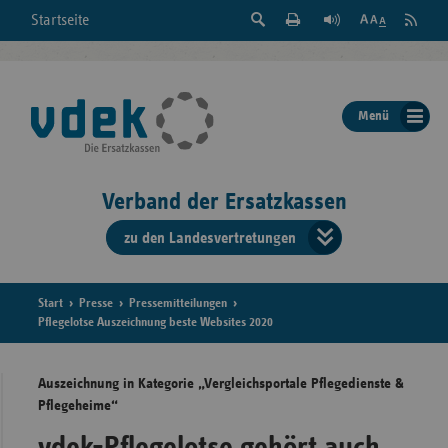
Suche
Seite
RSS
Startseite
Feed
einblenden
Drucken
abonni
Schrift
/
ausblenden
der
Menü
Seite
ändern
Verband der Ersatzkassen
zu den Landesvertretungen
Verband
der
Ersatzkass
Start
Presse
Pressemitteilungen
Pflegelotse Auszeichnung beste Websites 2020
vd
Auszeichnung in Kategorie „Vergleichsportale Pflegedienste &
Bundes
Pflegeheime“
vdek-Pflegelotse gehört auch