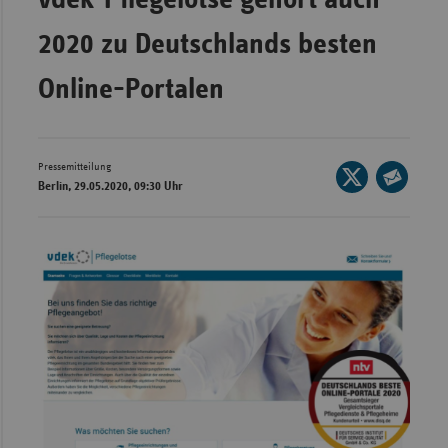
Bad
Württe
2020 zu Deutschlands besten
Bayern
Online-Portalen
Berlin
Breme
Hambu
Pressemitteilung
Seite
Berlin, 29.05.2020, 09:30 Uhr
auf
Hessen
Seite
X
per
Meckle
teilen
E-
Vorpo
Mail
Nieder
teilen
Nordrh
Westfa
Rheinl
Pfal
Saarla