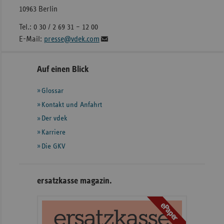
10963 Berlin
Tel.: 0 30 / 2 69 31 – 12 00
E-Mail:
presse@vdek.com
Seitennavigation
Seitenleiste
Auf einen Blick
mit
Glossar
weiteren
Informationen
Kontakt und Anfahrt
Der vdek
Karriere
Die GKV
ersatzkasse magazin.
ePaper