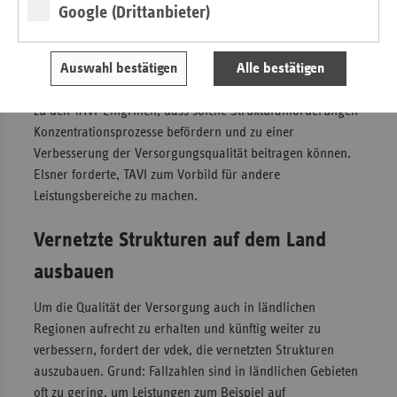
Leistungsbereiche
Google (Drittanbieter)
Daneben müssen auch Strukturanforderungen des G-BA für
weitere Leistungsbereiche der Krankenhäuser folgen, so
Auswahl bestätigen
Alle bestätigen
Elsner. Das IGES-Gutachten zeigt am Beispiel der Vorgaben
zu den TAVI-Eingriffen, dass solche Strukturanforderungen
Konzentrationsprozesse befördern und zu einer
Verbesserung der Versorgungsqualität beitragen können.
Elsner forderte, TAVI zum Vorbild für andere
Leistungsbereiche zu machen.
Vernetzte Strukturen auf dem Land
ausbauen
Um die Qualität der Versorgung auch in ländlichen
Regionen aufrecht zu erhalten und künftig weiter zu
verbessern, fordert der vdek, die vernetzten Strukturen
auszubauen. Grund: Fallzahlen sind in ländlichen Gebieten
oft zu gering, um Leistungen zum Beispiel auf