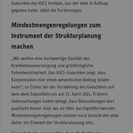
Gutachten des IGES Instituts, das der vdek in Auftrag
Sachse
gegeben hatte, stützt die Forderungen.
Sachse
Mindestmengenregelungen zum
Anhal
Instrument der Strukturplanung
Schles
Holst
machen
Thürin
„Wir wollen eine hochwertige Qualität der
Krankenhausversorgung und größtmögliche
Patientensicherheit. Das IGES-Gutachten zeigt, dass
Konzentration hier einen wesentlichen Beitrag leisten
kann“, so Elsner bei der Vorstellung des Gutachtens auf
dem vdek-Zukunftsforum am 21. April 2021. Frühere
Untersuchungen hatten belegt, dass Behandlungen dort
qualitativ besser sind, wo sie öfter durchgeführt werden.
Mindestmengenregelungen müssen nach Ansicht des vdek
daher ein Element der Strukturplanung sein.