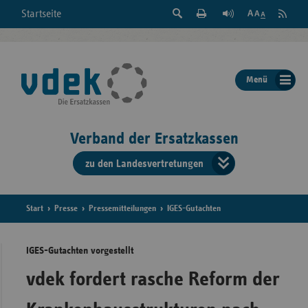
Suche
Seite
RSS
Startseite
Feed
einblenden
Drucken
abonni
Schrift
/
ausblenden
der
Menü
Seite
ändern
Verband der Ersatzkassen
zu den Landesvertretungen
Verband
der
Ersatzkass
Start
Presse
Pressemitteilungen
IGES-Gutachten
vd
IGES-Gutachten vorgestellt
Bundes
vdek fordert rasche Reform der