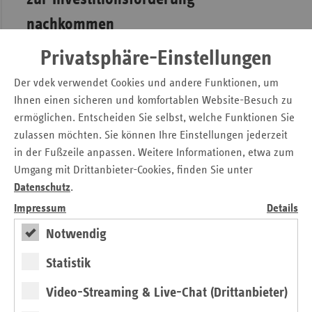
nachkommen
Um die Leistungserbringung auf weniger, aber größere
Privatsphäre-Einstellungen
Standorte zu verteilen, ist nach Ansicht des vdek das
Der vdek verwendet Cookies und andere Funktionen, um
Mitwirken der Bundesländer unerlässlich. Elsner: „Die
Ihnen einen sicheren und komfortablen Website-Besuch zu
Länder müssen diesen Strukturwandel durch eine aktive
ermöglichen. Entscheiden Sie selbst, welche Funktionen Sie
Krankenhausplanung unterstützen. Hier ist in der
zulassen möchten. Sie können Ihre Einstellungen jederzeit
Vergangenheit viel zu wenig passiert. Auch müssen sie
endlich ihrer Verantwortung für eine angemessene
in der Fußzeile anpassen. Weitere Informationen, etwa zum
Investitionsförderung nachkommen und entsprechende
Umgang mit Drittanbieter-Cookies, finden Sie unter
Investitionsprogramme auflegen.“ Die Krankenhausplanung
Datenschutz
.
müsse sich an bundesweiten Rahmenvorgaben orientieren,
Impressum
Details
die vom
Gemeinsamen Bundesausschuss (G-BA)
festgelegt
Notwendig
werden sollten.
Statistik
Verbindliche Strukturanforderungen
Video-Streaming & Live-Chat (Drittanbieter)
des G-BA für zusätzliche