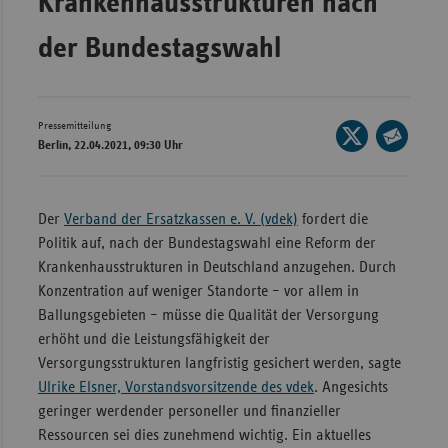
Krankenhausstrukturen nach
Bad
Württe
der Bundestagswahl
Bayern
Berlin
Pressemitteilung
Seite
Breme
Berlin, 22.04.2021, 09:30 Uhr
auf
Seite
Hambu
X
per
Hessen
teilen
E-
Der
Verband der Ersatzkassen e. V. (vdek)
fordert die
Meckle
Mail
Politik auf, nach der Bundestagswahl eine Reform der
Vorpo
teilen
Krankenhausstrukturen in Deutschland anzugehen. Durch
Konzentration auf weniger Standorte – vor allem in
Nieder
Ballungsgebieten – müsse die Qualität der Versorgung
Nordrh
erhöht und die Leistungsfähigkeit der
Westfa
Versorgungsstrukturen langfristig gesichert werden, sagte
Rheinl
Ulrike Elsner, Vorstandsvorsitzende des vdek
. Angesichts
Pfal
geringer werdender personeller und finanzieller
Ressourcen sei dies zunehmend wichtig. Ein aktuelles
Saarla