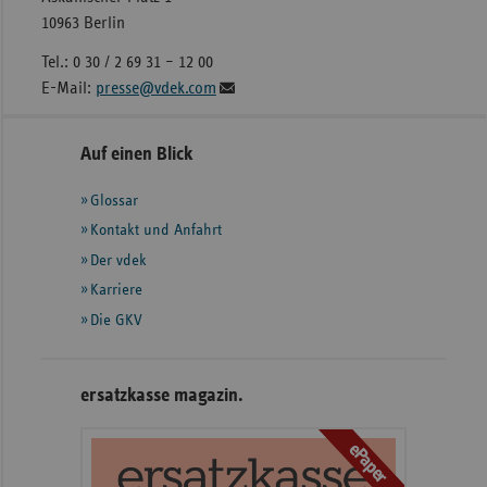
10963 Berlin
Tel.: 0 30 / 2 69 31 – 12 00
E-Mail:
presse@vdek.com
Seitennavigation
Seitenleiste
Auf einen Blick
mit
Glossar
weiteren
Informationen
Kontakt und Anfahrt
Der vdek
Karriere
Die GKV
ersatzkasse magazin.
ePaper