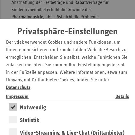
Abschaffung der Festbeträge und Rabattverträge für
Kinderarzneimittel erhöht die Gewinne der
Pharmaindustrie, aber löst nicht die Probleme.
Wir brauchen eine umfassende Arzneimittelstrategie, die
Privatsphäre-Einstellungen
langfristig in der Lage ist, die Versorgungssicherheit zu
Der vdek verwendet Cookies und andere Funktionen, um
gewährleisten. Dafür brauchen wir einen runden Tisch
unter Beteiligung aller Akteure – Pharmaindustrie,
Ihnen einen sicheren und komfortablen Website-Besuch zu
Großhandel, Krankenkassen und Apotheken.“
ermöglichen. Entscheiden Sie selbst, welche Funktionen Sie
zulassen möchten. Sie können Ihre Einstellungen jederzeit
» Aktuelle Fotos der vdek-Vorsitzenden für die
in der Fußzeile anpassen. Weitere Informationen, etwa zum
Berichterstattung finden Sie in unserem Bildarchiv.
Umgang mit Drittanbieter-Cookies, finden Sie unter
Datenschutz
.
Pressemitteilung zum Download
Impressum
Details
Eckpunkte des BMG zur Vermeidung von
Notwendig
Lieferengpässen: Lieferproblem muss angegangen
werden, aber statt nur Geld ist gemeinsame
Statistik
Arzneimittelstrategie aller Akteure nötig
Video-Streaming & Live-Chat (Drittanbieter)