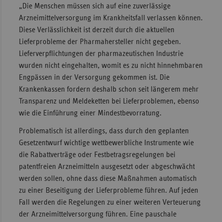
„Die Menschen müssen sich auf eine zuverlässige
Sachse
Arzneimittelversorgung im Krankheitsfall verlassen können.
Diese Verlässlichkeit ist derzeit durch die aktuellen
Sachse
Lieferprobleme der Pharmahersteller nicht gegeben.
Anhal
Lieferverpflichtungen der pharmazeutischen Industrie
Schles
wurden nicht eingehalten, womit es zu nicht hinnehmbaren
Holst
Engpässen in der Versorgung gekommen ist. Die
Thürin
Krankenkassen fordern deshalb schon seit längerem mehr
Transparenz und Meldeketten bei Lieferproblemen, ebenso
wie die Einführung einer Mindestbevorratung.
Problematisch ist allerdings, dass durch den geplanten
Gesetzentwurf wichtige wettbewerbliche Instrumente wie
die Rabattverträge oder Festbetragsregelungen bei
patentfreien Arzneimitteln ausgesetzt oder abgeschwächt
werden sollen, ohne dass diese Maßnahmen automatisch
zu einer Beseitigung der Lieferprobleme führen. Auf jeden
Fall werden die Regelungen zu einer weiteren Verteuerung
der Arzneimittelversorgung führen. Eine pauschale