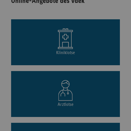
Online-Angebote des vdek
Kliniklotse
Arztlotse