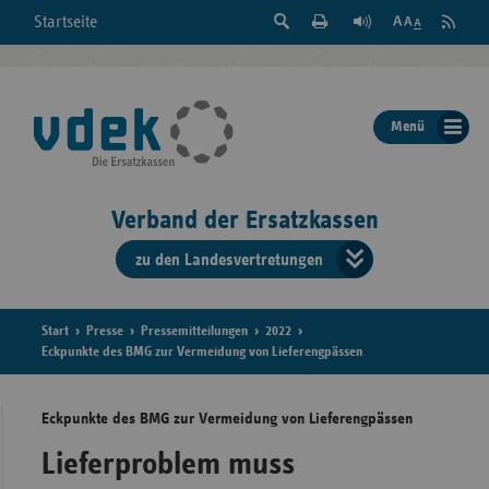
Suche
Seite
RSS
Startseite
Feed
einblenden
Drucken
abonni
Schrift
/
ausblenden
der
Menü
Seite
ändern
Verband der Ersatzkassen
zu den Landesvertretungen
Verband
der
Ersatzkass
Start
Presse
Pressemitteilungen
2022
Eckpunkte des BMG zur Vermeidung von Lieferengpässen
vd
Eckpunkte des BMG zur Vermeidung von Lieferengpässen
Bundes
Lieferproblem muss