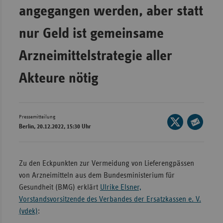
Bad
angegangen werden, aber statt
Württe
nur Geld ist gemeinsame
Bayern
Berlin
Arzneimittelstrategie aller
Breme
Akteure nötig
Hambu
Hessen
Meckle
Pressemitteilung
Seite
Berlin, 20.12.2022, 15:30 Uhr
Vorpo
auf
Seite
X
Nieder
per
teilen
E-
Nordrh
Zu den Eckpunkten zur Vermeidung von Lieferengpässen
Mail
Westfa
von Arzneimitteln aus dem Bundesministerium für
teilen
Gesundheit (BMG) erklärt
Ulrike Elsner,
Rheinl
Vorstandsvorsitzende des Verbandes der Ersatzkassen e. V.
Pfal
(vdek)
:
Saarla