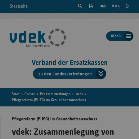
Suche
Seite
RSS
Startseite
Feed
einblenden
Drucken
abonni
Schrift
/
ausblenden
der
Menü
Seite
ändern
Verband der Ersatzkassen
zu den Landesvertretungen
Verband
der
Ersatzkass
Start
Presse
Pressemitteilungen
2023
Pflegereform (PUEG) im Gesundheitsausschuss
vd
Pflegereform (PUEG) im Gesundheitsausschuss
Bundes
vdek: Zusammenlegung von