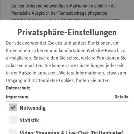
Zu den dringend notwendigen Maßnahmen gehören der
finanzielle Ausgleich der Rentenbeiträge pflegender
Angehöriger wie auch die Übernahme pandemiebedingter
Kosten durch Steuermittel. Zudem sind die Länder mehr
Privatsphäre-Einstellungen
denn je aufgefordert, die Investitionskosten der stationären
Altenpflege zu übernehmen, um die Eigenanteile zu
Der vdek verwendet Cookies und andere Funktionen, um
entlasten. Auch eine Beteiligung der privaten
Ihnen einen sicheren und komfortablen Website-Besuch zu
Pflegeversicherung am Finanzausgleich der Pflege ist
ermöglichen. Entscheiden Sie selbst, welche Funktionen Sie
überfällig.“
zulassen möchten. Sie können Ihre Einstellungen jederzeit
in der Fußzeile anpassen. Weitere Informationen, etwa zum
» Aktuelle Fotos der vdek-Vorstandsvorsitzenden für die
Umgang mit Drittanbieter-Cookies, finden Sie unter
Berichterstattung finden Sie in unserem Bildarchiv.
Datenschutz
.
Impressum
Details
Pressemitteilung zum Download
Notwendig
Pflegereform (PUEG) im Gesundheitsausschuss –
vdek: Zusammenlegung von Kurz- und
Statistik
Verhinderungspflege hilft den Betroffenen, weitere
Schritte für nachhaltige Finanzierung notwendig
Video-Streaming & Live-Chat (Drittanbieter)