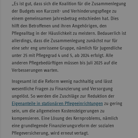
„Es ist gut, dass sich die Koalition für die Zusammenlegung
Sachse
der Budgets von Kurzzeit- und Verhinderungspflege zu
einem gemeinsamen Jahresbetrag entschieden hat. Dies
Sachse
hilft den Betroffenen und ihren Angehörigen, den
Anhal
Pflegealltag in der Häuslichkeit zu meistern. Bedauerlich ist
Schles
allerdings, dass die Zusammenlegung zunächst nur für
Holst
eine sehr eng umrissene Gruppe, nämlich für Jugendliche
Thürin
unter 25 mit Pflegegrad 4 und 5, ab 2024 erfolgt. Alle
anderen Pflegebedürftigen müssen bis Juli 2025 auf die
Verbesserungen warten.
Insgesamt ist die Reform wenig nachhaltig und lässt
wesentliche Fragen zu Finanzierung und Versorgung
ungelöst. So werden die Zuschläge zur Reduktion der
Eigenanteile in stationären Pflegeeinrichtungen
zu gering
sein, um die allgemeinen Kostensteigerungen zu
kompensieren. Eine Lösung des Kernproblems, nämlich
eine grundlegende Finanzierungsreform der sozialen
Pflegeversicherung, wird erneut vertagt.