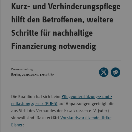
Bad
Kurz- und Verhinderungspflege
Württe
hilft den Betroffenen, weitere
Bayern
Berlin
Schritte für nachhaltige
Breme
Finanzierung notwendig
Hambu
Hessen
Meckle
Pressemitteilung
Seite
Berlin, 24.05.2023, 12:30 Uhr
Vorpo
auf
Seite
X
Nieder
per
teilen
E-
Nordrh
Die Koalition hat sich beim
Pflegeunterstützungs- und -
Mail
Westfa
entlastungsgesetz (PUEG)
auf Anpassungen geeinigt, die
teilen
aus Sicht des Verbandes der Ersatzkassen e. V. (vdek)
Rheinl
sinnvoll sind. Dazu erklärt
Vorstandsvorsitzende Ulrike
Pfal
Elsner
:
Saarla