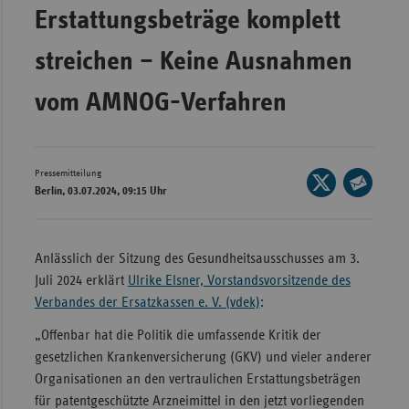
Bad
Erstattungsbeträge komplett
Württe
streichen – Keine Ausnahmen
Bayern
Berlin
vom AMNOG-Verfahren
Breme
Hambu
Pressemitteilung
Seite
Hessen
Berlin, 03.07.2024, 09:15 Uhr
auf
Seite
Meckle
X
per
Vorpo
teilen
E-
Anlässlich der Sitzung des Gesundheitsausschusses am 3.
Nieder
Mail
Juli 2024 erklärt
Ulrike Elsner, Vorstandsvorsitzende des
teilen
Nordrh
Verbandes der Ersatzkassen e. V. (vdek)
:
Westfa
„Offenbar hat die Politik die umfassende Kritik der
Rheinl
gesetzlichen Krankenversicherung (GKV) und vieler anderer
Pfal
Organisationen an den vertraulichen Erstattungsbeträgen
für patentgeschützte Arzneimittel in den jetzt vorliegenden
Saarla