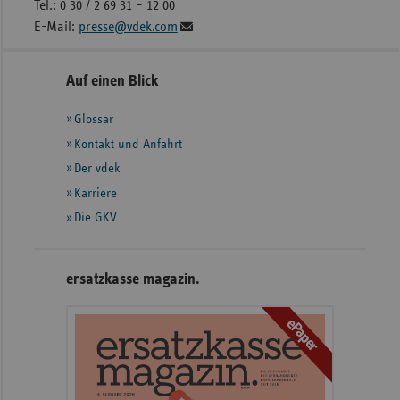
Tel.: 0 30 / 2 69 31 – 12 00
E-Mail:
presse@vdek.com
Seitennavigation
Seitenleiste
Auf einen Blick
mit
Glossar
weiteren
Informationen
Kontakt und Anfahrt
Der vdek
Karriere
Die GKV
ersatzkasse magazin.
ePaper