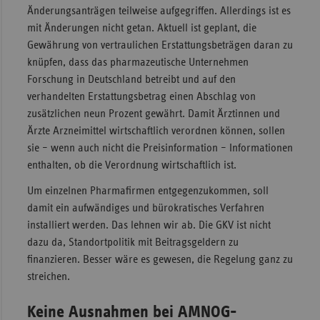
Änderungsanträgen teilweise aufgegriffen. Allerdings ist es
Sachse
mit Änderungen nicht getan. Aktuell ist geplant, die
Sachse
Gewährung von vertraulichen Erstattungsbeträgen daran zu
Anhal
knüpfen, dass das pharmazeutische Unternehmen
Forschung in Deutschland betreibt und auf den
Schles
verhandelten Erstattungsbetrag einen Abschlag von
Holst
zusätzlichen neun Prozent gewährt. Damit Ärztinnen und
Thürin
Ärzte Arzneimittel wirtschaftlich verordnen können, sollen
sie – wenn auch nicht die Preisinformation – Informationen
enthalten, ob die Verordnung wirtschaftlich ist.
Um einzelnen Pharmafirmen entgegenzukommen, soll
damit ein aufwändiges und bürokratisches Verfahren
installiert werden. Das lehnen wir ab. Die GKV ist nicht
dazu da, Standortpolitik mit Beitragsgeldern zu
finanzieren. Besser wäre es gewesen, die Regelung ganz zu
streichen.
Keine Ausnahmen bei AMNOG-