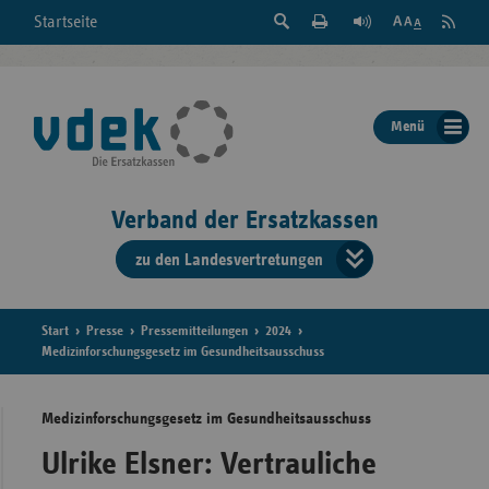
Suche
Seite
RSS
Startseite
Feed
einblenden
Drucken
abonni
Schrift
/
ausblenden
der
Menü
Seite
ändern
Verband der Ersatzkassen
zu den Landesvertretungen
Verband
der
Ersatzkass
Start
Presse
Pressemitteilungen
2024
Medizinforschungsgesetz im Gesundheitsausschuss
vd
Medizinforschungsgesetz im Gesundheitsausschuss
Bundes
Ulrike Elsner: Vertrauliche