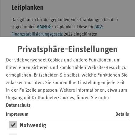
Leitplanken
Das gilt auch für die geplanten Einschränkungen bei den
sogenannten
AMNOG
-Leitplanken. Diese im
GKV-
Finanzstabilisierungsgesetz
2022 eingeführten
Preisbegrenzungen für Arzneimittel mit nicht
Privatsphäre-Einstellungen
nachgewiesenem, geringem oder nicht quantifizierbarem
Zusatznutzen ermöglichen einen fairen
Der vdek verwendet Cookies und andere Funktionen, um
Interessensausgleich zwischen den pharmazeutischen
Ihnen einen sicheren und komfortablen Website-Besuch zu
Unternehmen und den Beitragszahlenden der GKV und sind
ermöglichen. Entscheiden Sie selbst, welche Funktionen Sie
geeignet, angemessene Erstattungsbeträge für neue
zulassen möchten. Sie können Ihre Einstellungen jederzeit
patentgeschützte Arzneimittel zu vereinbaren. Auf Wunsch
in der Fußzeile anpassen. Weitere Informationen, etwa zum
der Pharmafirmen sollten diese Preisbegrenzungen
Umgang mit Drittanbieter-Cookies, finden Sie unter
gänzlich gestrichen werden. Dem kommt die Koalition mit
Datenschutz
.
dem jetzt vorliegenden Änderungsantrag teilweise nach,
indem auf diese Begrenzungen für Arzneimittel verzichtet
Impressum
Details
werden soll, für die klinische Prüfungen teilweise in
Notwendig
Deutschland durchgeführt wurden. Nicht nachzuvollziehen