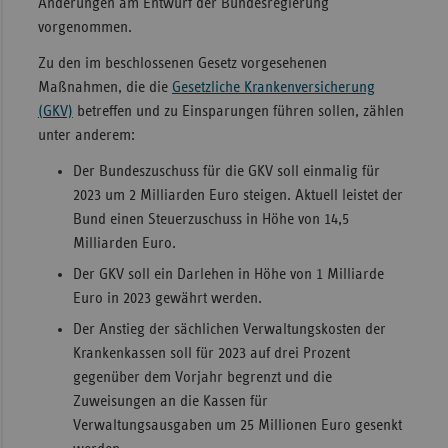
Änderungen am Entwurf der Bundesregierung
vorgenommen.
Sachse
Sachse
Zu den im beschlossenen Gesetz vorgesehenen
Anhal
Maßnahmen, die die
Gesetzliche Krankenversicherung
(GKV)
betreffen und zu Einsparungen führen sollen, zählen
Schles
unter anderem:
Holst
Der Bundeszuschuss für die GKV soll einmalig für
Thürin
2023 um 2 Milliarden Euro steigen. Aktuell leistet der
Bund einen Steuerzuschuss in Höhe von 14,5
Milliarden Euro.
Der GKV soll ein Darlehen in Höhe von 1 Milliarde
Euro in 2023 gewährt werden.
Der Anstieg der sächlichen Verwaltungskosten der
Krankenkassen soll für 2023 auf drei Prozent
gegenüber dem Vorjahr begrenzt und die
Zuweisungen an die Kassen für
Verwaltungsausgaben um 25 Millionen Euro gesenkt