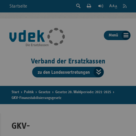
Suche
Seite
RSS
Startseite
Feed
einblenden
Drucken
abonni
Schrift
/
ausblenden
der
Menü
Seite
ändern
Verband der Ersatzkassen
zu den Landesvertretungen
Verband
der
Ersatzkass
Start
Politik
Gesetze
Gesetze 20. Wahlperiode: 2021-2025
GKV-Finanzstabilisierungsgesetz
vd
Bundes
GKV-