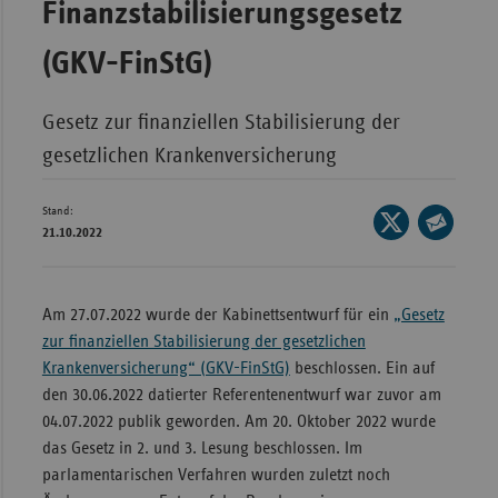
Finanzstabilisierungsgesetz
Bad
Württe
(GKV-FinStG)
Bayern
Berlin
Gesetz zur finanziellen Stabilisierung der
Breme
gesetzlichen Krankenversicherung
Hambu
Stand:
Seite
Hessen
21.10.2022
auf
Seite
Meckle
X
per
Vorpo
teilen
E-
Am 27.07.2022 wurde der Kabinettsentwurf für ein
„Gesetz
Nieder
Mail
zur finanziellen Stabilisierung der gesetzlichen
teilen
Nordrh
Krankenversicherung“ (GKV-FinStG)
beschlossen. Ein auf
Westfa
den 30.06.2022 datierter Referentenentwurf war zuvor am
04.07.2022 publik geworden. Am 20. Oktober 2022 wurde
Rheinl
das Gesetz in 2. und 3. Lesung beschlossen. Im
Pfal
parlamentarischen Verfahren wurden zuletzt noch
Saarla