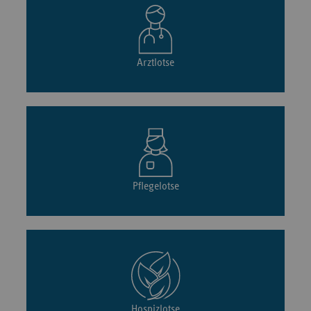
Arztlotse
Pflegelotse
Hospizlotse