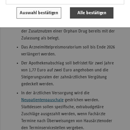
gegen eine seltene Erkrankung (Orphan Drug) diese
Umsatzschwelle überschreiten, muss es die reguläre
Auswahl bestätigen
Alle bestätigen
Nutzenbewertung durch den
Gemeinsamen
Bundesausschuss (G-BA)
durchlaufen. Ansonsten gilt
der Zusatznutzen einer Orphan Drug bereits mit der
Zulassung als belegt.
Das Arzneimittelpreismoratorium soll bis Ende 2026
verlängert werden.
Der Apothekenabschlag soll befristet für zwei Jahre
von 1,77 Euro auf zwei Euro angehoben und die
Steigerungsraten der zahnärztlichen Vergütung
gedeckelt werden.
In der ärztlichen Versorgung wird die
Neupatientenpauschale
gestrichen werden.
Stattdessen sollen spezifische, extrabudgetäre
Zuschläge ausgezahlt werden, wenn Fachärzte
Termine nach Überweisungen von Hausärztenoder
den Terminservicestellen vergeben.