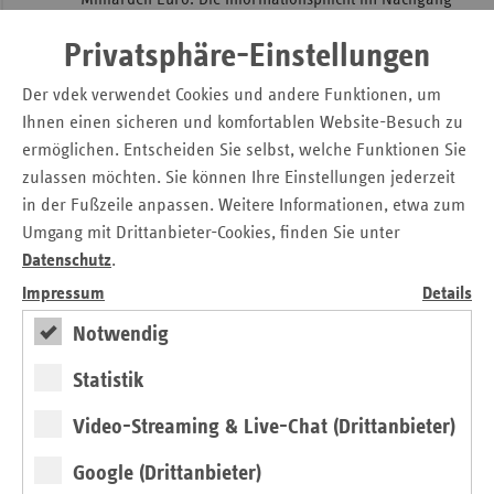
zur Anhebung des Zusatzbeitragssatzes wird für sechs
Privatsphäre-Einstellungen
Monate ausgesetzt.
Das Zusatzbeitragsanhebungsverbot wird verschärft.
Der vdek verwendet Cookies und andere Funktionen, um
Kassen, die Rücklagen von mehr als 0,5
Ihnen einen sicheren und komfortablen Website-Besuch zu
Monatsausgaben (zuvor 0,8) vorhalten, dürfen den
ermöglichen. Entscheiden Sie selbst, welche Funktionen Sie
Zusatzbeitrag ab 2024 nicht anheben.
zulassen möchten. Sie können Ihre Einstellungen jederzeit
Der Herstellerabschlag für Fertigarzneimittel wird
in der Fußzeile anpassen. Weitere Informationen, etwa zum
befristet auf das Jahr 2023 von sieben auf zwölf
Umgang mit Drittanbieter-Cookies, finden Sie unter
Prozent angehoben. Dies soll Einsparungen in Höhe
Datenschutz
.
von einer Milliarden Euro erbringen.
Impressum
Details
Der Erstattungsbetrag, der am Ende des AMNOG-
Notwendig
Verfahrens verhandelt wird, soll unter anderem
durch eine Preis-Mengen-Komponente und einen
Statistik
zusatznutzenbedingten Preisdeckel stärker begrenzt
werden.
Video-Streaming & Live-Chat (Drittanbieter)
Die Orphan-Drug-Umsatzschwelle wird von 50 auf 30
Google (Drittanbieter)
Millionen Euro abgesenkt. Sollte ein Arzneimittel