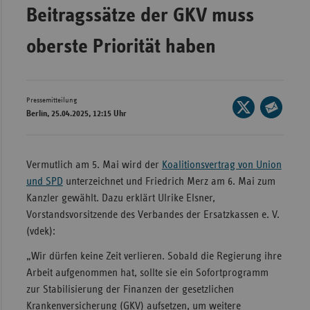
Bad
Beitragssätze der GKV muss
Württe
oberste Priorität haben
Bayern
Berlin
Breme
Pressemitteilung
Seite
Berlin, 25.04.2025, 12:15 Uhr
Hambu
auf
Seite
X
Hessen
per
teilen
E-
Meckle
Vermutlich am 5. Mai wird der
Koalitionsvertrag von Union
Mail
Vorpo
und SPD
unterzeichnet und Friedrich Merz am 6. Mai zum
teilen
Kanzler gewählt. Dazu erklärt Ulrike Elsner,
Nieder
Vorstandsvorsitzende des Verbandes der Ersatzkassen e. V.
Nordrh
(vdek):
Westfa
„Wir dürfen keine Zeit verlieren. Sobald die Regierung ihre
Rheinl
Arbeit aufgenommen hat, sollte sie ein Sofortprogramm
Pfal
zur Stabilisierung der Finanzen der gesetzlichen
Krankenversicherung (GKV) aufsetzen, um weitere
Saarla