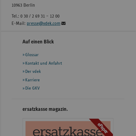
10963 Berlin
Tel.: 0 30 / 2 69 31 – 12 00
E-Mail:
presse@vdek.com
Seitennavigation
Seitenleiste
Auf einen Blick
mit
Glossar
weiteren
Informationen
Kontakt und Anfahrt
Der vdek
Karriere
Die GKV
ersatzkasse magazin.
ePaper