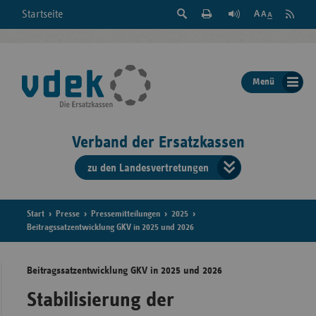
Suche
Seite
RSS
Startseite
Feed
einblenden
Drucken
abonni
Schrift
/
ausblenden
der
Menü
Seite
ändern
Verband der Ersatzkassen
zu den Landesvertretungen
Verband
der
Ersatzkass
Start
Presse
Pressemitteilungen
2025
Beitragssatzentwicklung GKV in 2025 und 2026
vd
Beitragssatzentwicklung GKV in 2025 und 2026
Bundes
Stabilisierung der