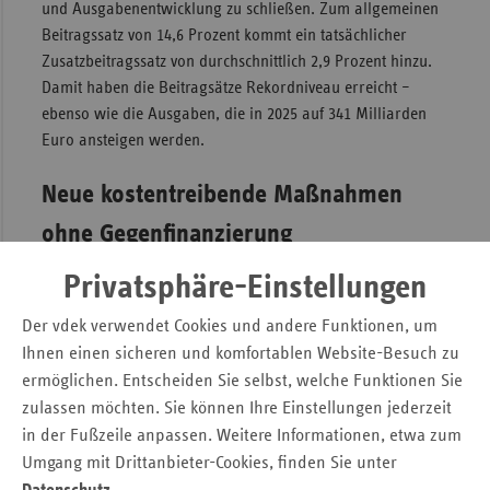
und Ausgabenentwicklung zu schließen. Zum allgemeinen
Beitragssatz von 14,6 Prozent kommt ein tatsächlicher
Zusatzbeitragssatz von durchschnittlich 2,9 Prozent hinzu.
Damit haben die Beitragsätze Rekordniveau erreicht –
ebenso wie die Ausgaben, die in 2025 auf 341 Milliarden
Euro ansteigen werden.
Neue kostentreibende Maßnahmen
ohne Gegenfinanzierung
Für 2026 rechnen wir mit einer Beitragssatzerhöhung von
Privatsphäre-Einstellungen
bis zu 0,5 Prozentpunkten. Doch der Koalitionsvertrag sieht
Der vdek verwendet Cookies und andere Funktionen, um
derzeit keinerlei Maßnahmen zur Stabilisierung der
Ihnen einen sicheren und komfortablen Website-Besuch zu
Einnahmen (wie die Kostenübernahme
ermöglichen. Entscheiden Sie selbst, welche Funktionen Sie
versicherungsfremder Leistungen) bzw.
zulassen möchten. Sie können Ihre Einstellungen jederzeit
Kostendämpfungsmaßnahmen auf der Ausgabenseite vor.
in der Fußzeile anpassen. Weitere Informationen, etwa zum
Im Gegenteil: Im Koalitionsvertrag sind weitere
ausgabentreibende Maßnahmen in Milliardenhöhe geplant
Umgang mit Drittanbieter-Cookies, finden Sie unter
wie die mögliche Entbudgetierung weiterer Arztgruppen,