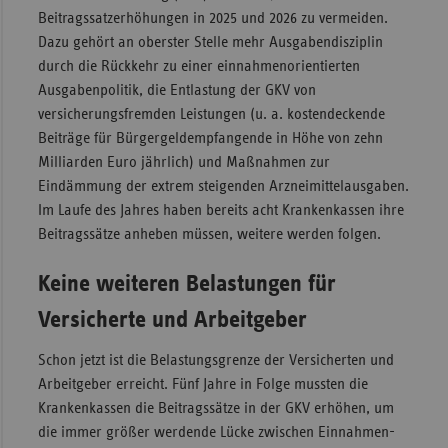
Beitragssatzerhöhungen in 2025 und 2026 zu vermeiden.
Sachse
Dazu gehört an oberster Stelle mehr Ausgabendisziplin
Sachse
durch die Rückkehr zu einer einnahmenorientierten
Anhal
Ausgabenpolitik, die Entlastung der GKV von
versicherungsfremden Leistungen (u. a. kostendeckende
Schles
Beiträge für Bürgergeldempfangende in Höhe von zehn
Holst
Milliarden Euro jährlich) und Maßnahmen zur
Thürin
Eindämmung der extrem steigenden Arzneimittelausgaben.
Im Laufe des Jahres haben bereits acht Krankenkassen ihre
Beitragssätze anheben müssen, weitere werden folgen.
Keine weiteren Belastungen für
Versicherte und Arbeitgeber
Schon jetzt ist die Belastungsgrenze der Versicherten und
Arbeitgeber erreicht. Fünf Jahre in Folge mussten die
Krankenkassen die Beitragssätze in der GKV erhöhen, um
die immer größer werdende Lücke zwischen Einnahmen-