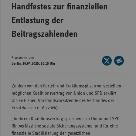
Bad
Handfestes zur finanziellen
Württe
Entlastung der
Bayern
Berlin
Beitragszahlenden
Breme
Hambu
Pressemitteilung
Seite
Hessen
Berlin, 10.04.2025, 10:15 Uhr
auf
Seite
Meckle
X
per
Vorpo
teilen
E-
Zu dem von den Partei- und Fraktionsspitzen vorgestellten
Nieder
Mail
möglichen Koalitionsvertrag von Union und SPD erklärt
teilen
Nordrh
Ulrike Elsner, Vorstandsvorsitzende des Verbandes der
Westfa
Ersatzkassen e. V. (vdek):
Rheinl
„In ihrem Koalitionsvertrag sprechen sich Union und SPD
Pfal
für ‚verlässliche soziale Sicherungssysteme‘ und für eine
finanzielle Stabilisierung der gesetzlichen
Saarla