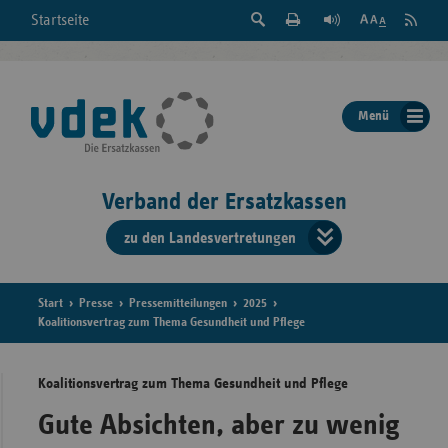
Suche
Seite
RSS
Startseite
Feed
einblenden
Drucken
abonni
Schrift
/
ausblenden
der
Menü
Seite
ändern
Verband der Ersatzkassen
zu den Landesvertretungen
Verband
der
Ersatzkass
Start
Presse
Pressemitteilungen
2025
Koalitionsvertrag zum Thema Gesundheit und Pflege
vd
Koalitionsvertrag zum Thema Gesundheit und Pflege
Bundes
Gute Absichten, aber zu wenig