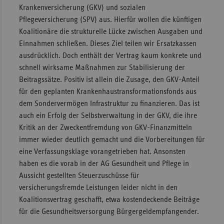
Krankenversicherung (GKV) und sozialen
Sachse
Pflegeversicherung (SPV) aus. Hierfür wollen die künftigen
Sachse
Koalitionäre die strukturelle Lücke zwischen Ausgaben und
Anhal
Einnahmen schließen. Dieses Ziel teilen wir Ersatzkassen
ausdrücklich. Doch enthält der Vertrag kaum konkrete und
Schles
schnell wirksame Maßnahmen zur Stabilisierung der
Holst
Beitragssätze. Positiv ist allein die Zusage, den GKV-Anteil
Thürin
für den geplanten Krankenhaustransformationsfonds aus
dem Sondervermögen Infrastruktur zu finanzieren. Das ist
auch ein Erfolg der Selbstverwaltung in der GKV, die ihre
Kritik an der Zweckentfremdung von GKV-Finanzmitteln
immer wieder deutlich gemacht und die Vorbereitungen für
eine Verfassungsklage vorangetrieben hat. Ansonsten
haben es die vorab in der AG Gesundheit und Pflege in
Aussicht gestellten Steuerzuschüsse für
versicherungsfremde Leistungen leider nicht in den
Koalitionsvertrag geschafft, etwa kostendeckende Beiträge
für die Gesundheitsversorgung Bürgergeldempfangender.