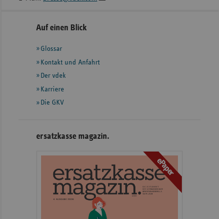
Seitennavigation
Seitenleiste
Auf einen Blick
mit
Glossar
weiteren
Informationen
Kontakt und Anfahrt
Der vdek
Karriere
Die GKV
ersatzkasse magazin.
ePaper