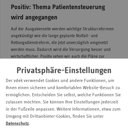
Positiv: Thema Patientensteuerung
wird angegangen
Auf der Ausgabenseite werden wichtige Strukturreformen
angekündigt wie die lange geplante Notfall- und
Rettungsdienstreform, die jetzt unverzüglich umgesetzt
werden muss. Dadurch wird die Versorgung besser und
wirtschaftlicher. Positiv sehen wir auch die Pläne zur
Patientensteuerung im ambulanten Bereich, die lange
Privatsphäre-Einstellungen
Wartezeiten verhindern und die Patientinnen und Patienten
in die richtige Versorgungsebene steuern sollen. Wir
Der vdek verwendet Cookies und andere Funktionen, um
Ersatzkassen haben mit dem
Konzept „Persönliches
Ihnen einen sicheren und komfortablen Website-Besuch zu
Ärzteteam“
bereits einen konkreten Umsetzungsvorschlag
ermöglichen. Entscheiden Sie selbst, welche Funktionen Sie
vorgelegt.
zulassen möchten. Sie können Ihre Einstellungen jederzeit
in der Fußzeile anpassen. Weitere Informationen, etwa zum
Maßnahmen zur Ausgabenbegrenzung
Umgang mit Drittanbieter-Cookies, finden Sie unter
fehlen
Datenschutz
.