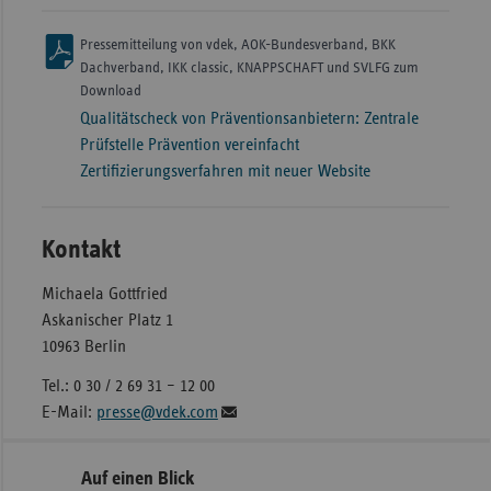
Pressemitteilung von vdek, AOK-Bundesverband, BKK
Dachverband, IKK classic, KNAPPSCHAFT und SVLFG zum
Download
Qualitätscheck von Präventionsanbietern: Zentrale
Prüfstelle Prävention vereinfacht
Zertifizierungsverfahren mit neuer Website
Kontakt
Michaela Gottfried
Askanischer Platz 1
10963 Berlin
Tel.: 0 30 / 2 69 31 – 12 00
E-Mail:
presse@vdek.com
Seitennavigation
Seitenleiste
Auf einen Blick