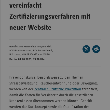
Bad
vereinfacht
Württe
Zertifizierungsverfahren mit
Bayern
Berlin
neuer Website
Breme
Hambu
Gemeinsame Pressemitteilung von vdek,
Seite
Hessen
AOK-Bundesverband, BKK Dachverband,
auf
IKK classic, KNAPPSCHAFT und SVLFG
Seite
Meckle
Berlin, 01.10.2025, 09:30 Uhr
X
per
Vorpo
teilen
E-
Nieder
Mail
Präventionskurse, beispielsweise zu den Themen
teilen
Nordrh
Stressbewältigung, Raucherentwöhnung oder Bewegung,
Westfa
werden von der
Zentralen Prüfstelle Prävention
zertifiziert,
Rheinl
damit die Kosten für Versicherte durch die gesetzlichen
Pfal
Krankenkassen übernommen werden können. Geprüft
werden das Kurskonzept sowie die Qualifikation der
Saarla