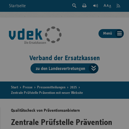
Suche
Seite
RSS
Startseite
Feed
einblenden
Drucken
abonni
Schrift
/
ausblenden
der
Menü
Seite
ändern
Verband der Ersatzkassen
zu den Landesvertretungen
Verband
der
Ersatzkass
Start
Presse
Pressemitteilungen
2025
Zentrale Prüfstelle Prävention mit neuer Website
vd
Qualitätscheck von Präventionsanbietern
Bundes
Zentrale Prüfstelle Prävention