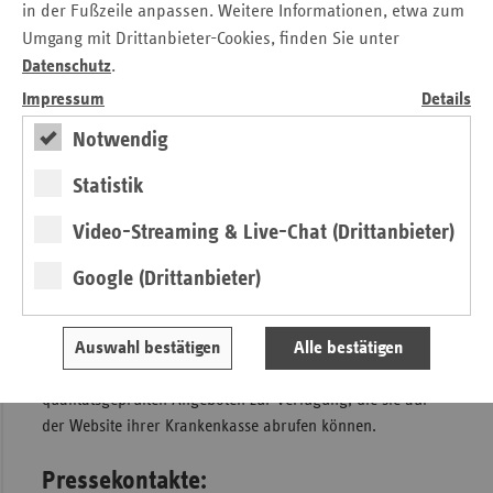
in der Fußzeile anpassen. Weitere Informationen, etwa zum
Die Zentrale Prüfstelle Prävention ist eine
Umgang mit Drittanbieter-Cookies, finden Sie unter
Kooperationsgemeinschaft der
Ersatzkassen (TK, BARMER,
Datenschutz
.
DAK-Gesundheit, KKH, hkk, HEK)
, der
Impressum
Details
Betriebskrankenkassen (BKK), der AOK, der
Innungskrankenkassen (IKK), der KNAPPSCHAFT und der
Notwendig
Sozialversicherung für Landwirtschaft, Forsten und
Statistik
Gartenbau (SVLFG). Zweck der Prüfstelle ist die
verbindliche Zertifizierung von Präventionsangeboten und
Video-Streaming & Live-Chat (Drittanbieter)
die Prüfung der Kursleiterqualifikation, damit die Kosten
für Versicherte durch die gesetzlichen Krankenkassen
Google (Drittanbieter)
erstattet werden können. Die Fördervoraussetzungen sind
im „
Leitfaden Prävention
“ festgeschrieben. Mit der
Anerkennung von Kursen und Kursleitungen durch alle
Auswahl bestätigen
Alle bestätigen
Krankenkassen steht den Versicherten eine Fülle von
qualitätsgeprüften Angeboten zur Verfügung, die sie auf
der Website ihrer Krankenkasse abrufen können.
Pressekontakte: