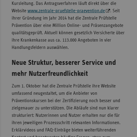
Kursleitung. Das Antragsverfahren läuft direkt über die
Sachse
Website
www.zentrale-pruefstelle-praevention.de
. Seit
ihrer Gründung im Jahr 2014 hat die Zentrale Prüfstelle
Sachse
Prävention über eine Million Online- und Präsenzangebote
Anhal
qualitätsgeprüft. Aktuell können gesetzlich Versicherte über
Schles
ihre Krankenkasse aus ca. 113.000 Angeboten in vier
Holst
Handlungsfeldern auswählen.
Thürin
Neue Struktur, besserer Service und
mehr Nutzerfreundlichkeit
Zum 1. Oktober hat die Zentrale Prüfstelle ihre Website
umfassend neugestaltet, um die Anbieter von
Präventionskursen bei der Zertifizierung noch besser und
zielgenauer zu unterstützen. Die Abläufe sind nun klarer
strukturiert: Nutzerinnen und Nutzer erhalten nur die für
ihren jeweiligen Prozessschritt relevanten Informationen.
Erklärvideos und FAQ-Einträge bieten weiterführenden