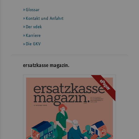
mit
Glossar
weiteren
Informationen
Kontakt und Anfahrt
Der vdek
Karriere
Die GKV
ersatzkasse magazin.
ePaper