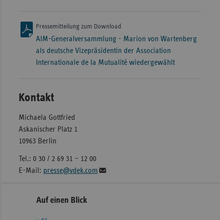
Pressemitteilung zum Download
AIM-Generalversammlung - Marion von Wartenberg
als deutsche Vizepräsidentin der Association
Internationale de la Mutualité wiedergewählt
Kontakt
Michaela Gottfried
Askanischer Platz 1
10963 Berlin
Tel.: 0 30 / 2 69 31 – 12 00
E-Mail:
presse@vdek.com
Seitennavigation
Seitenleiste
Auf einen Blick
mit