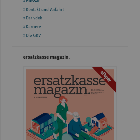
Glossar
weiteren
Informationen
Kontakt und Anfahrt
Der vdek
Karriere
Die GKV
ersatzkasse magazin.
ePaper