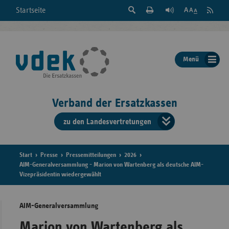
Suche
Seite
RSS
Startseite
Feed
einblenden
Drucken
abonni
Schrift
/
ausblenden
der
Menü
Seite
ändern
Verband der Ersatzkassen
zu den Landesvertretungen
Verband
der
Ersatzkass
Start
Presse
Pressemitteilungen
2026
AIM-Generalversammlung - Marion von Wartenberg als deutsche AIM-
Vizepräsidentin wiedergewählt
vd
Bundes
AIM-Generalversammlung
Marion von Wartenberg als