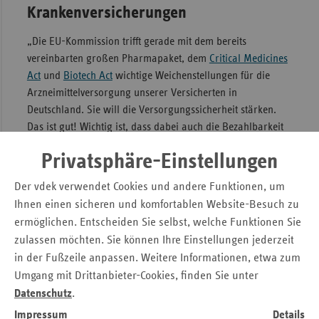
Krankenversicherungen
„Die EU-Kommission trifft gerade mit dem bereits
vereinbarten großen Pharmapaket, dem
Critical Medicines
Act
und
Biotech Act
wichtige Weichenstellungen für die
Arzneimittelversorgung unserer Versicherten in
Deutschland. Sie will die Versorgungssicherheit stärken.
Das ist gut! Wichtig ist, dass dabei auch die Bezahlbarkeit
für unsere Versicherten sichergestellt bleibt“, erklärt von
Privatsphäre-Einstellungen
Wartenberg. „Die Perspektive der Krankenversicherungen
muss hier gehört und berücksichtigt werden. Dafür werde
Der vdek verwendet Cookies und andere Funktionen, um
ich mich in meiner dritten Amtszeit im Auftrag der
Ihnen einen sicheren und komfortablen Website-Besuch zu
deutschen AIM-Mitglieder einsetzen.“
ermöglichen. Entscheiden Sie selbst, welche Funktionen Sie
zulassen möchten. Sie können Ihre Einstellungen jederzeit
Über Marion von Wartenberg
in der Fußzeile anpassen. Weitere Informationen, etwa zum
Umgang mit Drittanbieter-Cookies, finden Sie unter
Marion von Wartenberg ist seit 2020 Vizepräsidentin der
Datenschutz
.
AIM. Die studierte Pädagogin ist unter anderem Mitglied im
Verwaltungsrat der DAK-Gesundheit. Von Wartenberg war
Impressum
Details