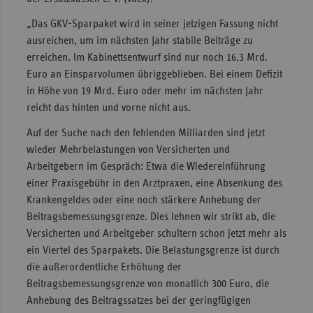
Sachse
„Das GKV-Sparpaket wird in seiner jetzigen Fassung nicht
ausreichen, um im nächsten Jahr stabile Beiträge zu
Sachse
erreichen. Im Kabinettsentwurf sind nur noch 16,3 Mrd.
Anhal
Euro an Einsparvolumen übriggeblieben. Bei einem Defizit
Schles
in Höhe von 19 Mrd. Euro oder mehr im nächsten Jahr
Holst
reicht das hinten und vorne nicht aus.
Thürin
Auf der Suche nach den fehlenden Milliarden sind jetzt
wieder Mehrbelastungen von Versicherten und
Arbeitgebern im Gespräch: Etwa die Wiedereinführung
einer Praxisgebühr in den Arztpraxen, eine Absenkung des
Krankengeldes oder eine noch stärkere Anhebung der
Beitragsbemessungsgrenze. Dies lehnen wir strikt ab, die
Versicherten und Arbeitgeber schultern schon jetzt mehr als
ein Viertel des Sparpakets. Die Belastungsgrenze ist durch
die außerordentliche Erhöhung der
Beitragsbemessungsgrenze von monatlich 300 Euro, die
Anhebung des Beitragssatzes bei der geringfügigen