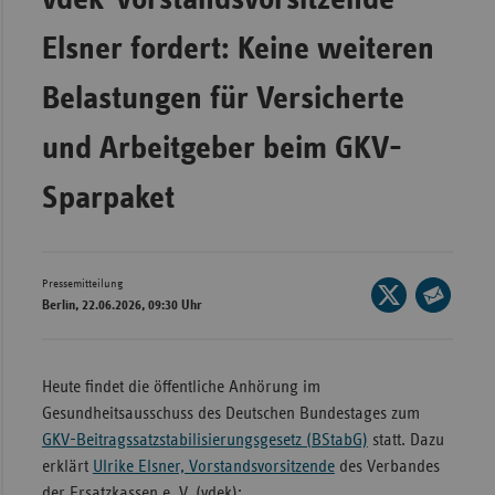
Bad
Württe
Elsner fordert: Keine weiteren
Bayern
Belastungen für Versicherte
Berlin
und Arbeitgeber beim GKV-
Breme
Hambu
Sparpaket
Hessen
Meckle
Vorpo
Pressemitteilung
Seite
Berlin, 22.06.2026, 09:30 Uhr
auf
Nieder
Seite
X
per
Nordrh
teilen
E-
Heute findet die öffentliche Anhörung im
Westfa
Mail
Gesundheitsausschuss des Deutschen Bundestages zum
Rheinl
teilen
GKV-Beitragssatzstabilisierungsgesetz (BStabG)
statt. Dazu
Pfal
erklärt
Ulrike Elsner, Vorstandsvorsitzende
des Verbandes
Saarla
der Ersatzkassen e. V. (vdek):