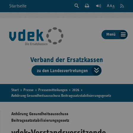
Suche
Seite
RSS
Startseite
Feed
einblenden
Drucken
abonni
Schrift
/
ausblenden
der
Menü
Seite
ändern
Verband der Ersatzkassen
zu den Landesvertretungen
Verband
der
Ersatzkass
Start
Presse
Pressemitteilungen
2026
Anhörung Gesundheitsausschuss Beitragssatzstabilisierungsgesetz
vd
Anhörung Gesundheitsausschuss
Bundes
Beitragssatzstabilisierungsgesetz
vdek-Vorstandsvorsitzende