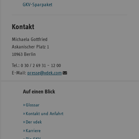
GKV-Sparpaket
Kontakt
Michaela Gottfried
Askanischer Platz 1
10963 Berlin
Tel.: 0 30 / 2 69 31 – 12 00
E-Mail:
presse@vdek.com
Seitennavigation
Seitenleiste
Auf einen Blick
mit
Glossar
weiteren
Informationen
Kontakt und Anfahrt
Der vdek
Karriere