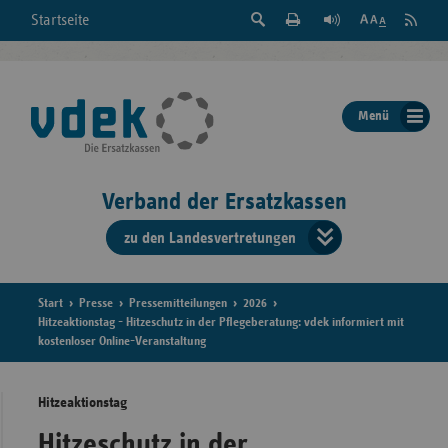
Suche
Seite
RSS
Startseite
Feed
einblenden
Drucken
abonni
Schrift
/
ausblenden
der
Menü
Seite
ändern
Verband der Ersatzkassen
zu den Landesvertretungen
Verband
der
Ersatzkass
Start
Presse
Pressemitteilungen
2026
Hitzeaktionstag - Hitzeschutz in der Pflegeberatung: vdek informiert mit
kostenloser Online-Veranstaltung
vd
Bundes
Hitzeaktionstag
Hitzeschutz in der