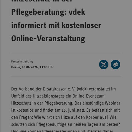
Bad
Württe
Pflegeberatung: vdek
Bayern
informiert mit kostenloser
Berlin
Online-Veranstaltung
Breme
Hambu
Hessen
Pressemitteilung
Seite
Berlin, 10.06.2026, 13:00 Uhr
Meckle
auf
Seite
Vorpo
X
per
teilen
Nieder
E-
Der Verband der Ersatzkassen e. V. (vdek) veranstaltet im
Mail
Umfeld des Hitzeaktionstages ein Online-Event zum
Nordrh
teilen
Hitzeschutz in der Pflegeberatung. Das einstündige Webinar
Westfa
ist kostenlos und findet am 15. Juni statt. Es befasst sich mit
Rheinl
den Fragen: Wie wirkt sich Hitze auf den Körper aus? Wie
Pfal
schützen sich Pflegebedürftige an heißen Tagen am besten?
Saarla
Und wie können Pflegeberaterinnen und -berater dabei