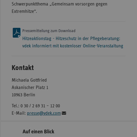
Schwerpunktthema „Gemeinsam vorsorgen gegen
Extremhitze“.
Pressemitteilung zum Download
Hitzeaktionstag - Hitzeschutz in der Pflegeberatung:
vdek informiert mit kostenloser Online-Veranstaltung
Kontakt
Michaela Gottfried
Askanischer Platz 1
10963 Berlin
Tel.: 0 30 / 2 69 31 – 12 00
E-Mail:
presse@vdek.com
Seitennavigation
Seitenleiste
Auf einen Blick