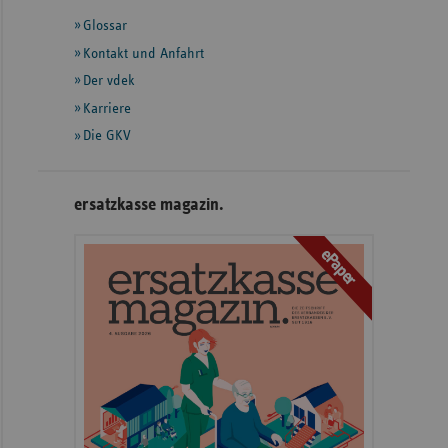
mit
Glossar
weiteren
Informationen
Kontakt und Anfahrt
Der vdek
Karriere
Die GKV
ersatzkasse magazin.
ePaper